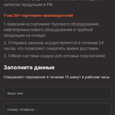
запасом продукции в РФ.
Муфта ОТТМ 146
У нас 30+ партнеров-производителей
Муфта БТС 324
Широкий ассортимент бурового оборудования,
Муфта БТС 245
нефтепромыслового оборудования и трубной
Муфта БТС 178
продукции на складе.
Отправка заказов осуществляется в течение 24
Муфта БТС 168
часов, что позволяет сократить время доставки.
Муфта ОТТМ 127
Гибкая система скидок для оптовых покупателей.
Муфта БТС 146
Заполните данные
Муфта ОТТМ 245
Специалист перезвонит в течение 15 минут в рабочие часы
Муфта ОТТМ 324
Муфта ОТТМ 178
Ваше имя
Муфта ОТТМ 168
Муфта ОТТМ 114
Номер телефона
Муфта ОТТГ 168