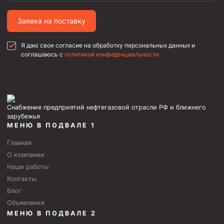
Муфта ОТТГ 146
Заявка на поставку
Муфта ОТТГ 127
Муфта ОТТГ 114
Я даю свое согласие на обработку персональных данных и
соглашаюсь с
политикой конфиденциальности
Буровое оборудование
Фонтанная и запорная арматура
Оборудование для трубопроводов и манифольдов
высокого давления
Снабжение предприятий нефтегазовой отрасли РФ и ближнего
зарубежья
Задвижки буровые
МЕНЮ В ПОДВАЛЕ 1
Буровые насосы
Главная
О компании
Противовыбросовое оборудование
Наши работы
Системы верхнего привода (СВП)
Контакты
Элеваторы трубные
Блог
Объявления
Буровые установки
МЕНЮ В ПОДВАЛЕ 2