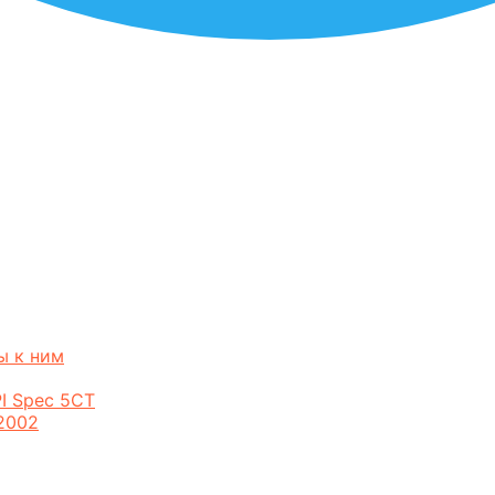
ы к ним
I Spec 5CT
2002