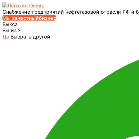
Снабжение предприятий нефтегазовой отрасли РФ и 
Мы
за
честныйбизнес
Выкса
Вы из
?
Да
Выбрать другой