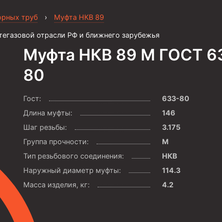
орных труб
›
Муфта НКВ 89
тегазовой отрасли РФ и ближнего зарубежья
Муфта НКВ 89 М ГОСТ 6
80
Гост:
633-80
Длина муфты:
146
Шаг резьбы:
3.175
Группа прочности:
М
Тип резьбового соединения:
НКВ
Наружный диаметр муфты:
114.3
Масса изделия, кг:
4.2