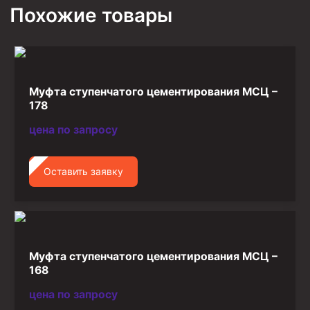
Похожие товары
Стропы канатные
Стропы текстильные
Стропы цепные
Канаты стальные
Муфта ступенчатого цементирования МСЦ –
178
Элементы линии обвязки
цена по запросу
Оставить заявку
Муфта ступенчатого цементирования МСЦ –
168
цена по запросу