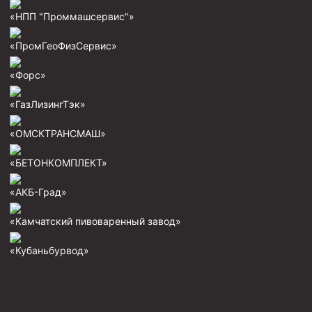
«НПП "Проммашсервис"»
Фрезеры пилотные
Райберы конусные
«ПромГеоФизСервис»
Фрезеры кольцевые
«Форс»
Фрезеры-долота торцевые
«ГазЛизингТэк»
Ключи
Фрезерующие инструменты
«ОМСКТРАНСМАШ»
Клинья — отклонители
«БЕТОНКОМПЛЕКТ»
Метчики ловильные
«АКБ-Град»
Колокола ловильные
«Камчатский пивоваренный завод»
Быстроразъёмные соединения (БРС)
«Кубаньбурвод»
Рукава буровые
Стропы
Стропы канатные ВК