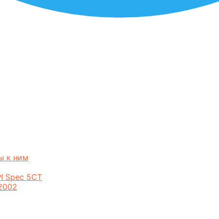
ы к ним
I Spec 5CT
2002