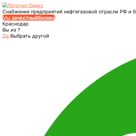
Снабжение предприятий нефтегазовой отрасли РФ и 
Мы
за
честныйбизнес
Краснодар
Вы из
?
Да
Выбрать другой