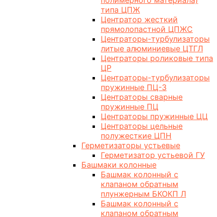
полимерного материала)
типа ЦПЖ
Центратор жесткий
прямолопастной ЦПЖС
Центраторы-турбулизаторы
литые алюминиевые ЦТГЛ
Центраторы роликовые типа
ЦР
Центраторы-турбулизаторы
пружинные ПЦ-3
Центраторы сварные
пружинные ПЦ
Центраторы пружинные ЦЦ
Центраторы цельные
полужесткие ЦПН
Герметизаторы устьевые
Герметизатор устьевой ГУ
Башмаки колонные
Башмак колонный с
клапаном обратным
плунжерным БКОКП Л
Башмак колонный с
клапаном обратным