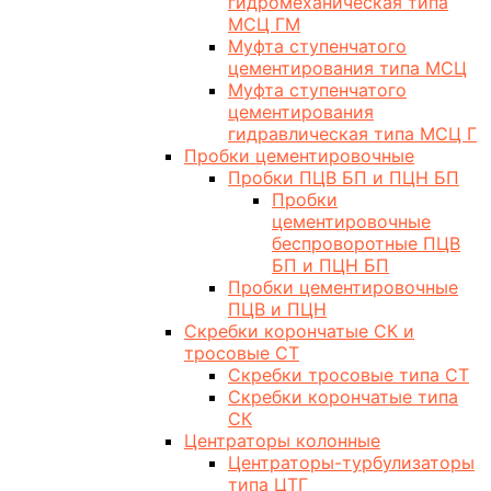
гидромеханическая типа
МСЦ ГМ
Муфта ступенчатого
цементирования типа МСЦ
Муфта ступенчатого
цементирования
гидравлическая типа МСЦ Г
Пробки цементировочные
Пробки ПЦВ БП и ПЦН БП
Пробки
цементировочные
беспроворотные ПЦВ
БП и ПЦН БП
Пробки цементировочные
ПЦВ и ПЦН
Скребки корончатые СК и
тросовые СТ
Скребки тросовые типа СТ
Скребки корончатые типа
СК
Центраторы колонные
Центраторы-турбулизаторы
типа ЦТГ