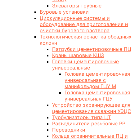
Элеваторы трубные
Буровые установки
Циркуляционные системы и
оборудование для приготовления и
очистки бурового раствора
Технологическая оснастка обсадных
колонн
Патрубки цементировочные ПЦ
Краны шаровые КШЗ
Головки цементировочные
универсальные
Головка цементировочная
универсальная с
манифольдом ГЦУ М
Головка цементировочная
универсальная ГЦУ
Устройство экранирующее для
цементирования скважин УЭЦС
Турбулизаторы типа ЦТ
Разъединители резьбовые РР
Переводники
Кольца ограничительные ПЦ и