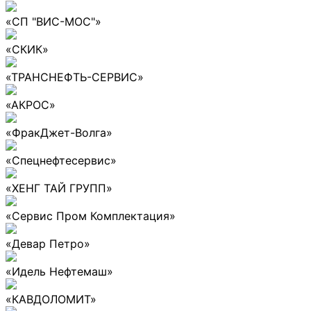
«СП "ВИС-МОС"»
«СКИК»
«ТРАНСНЕФТЬ-СЕРВИС»
«АКРОС»
«ФракДжет-Волга»
«Спецнефтесервис»
«ХЕНГ ТАЙ ГРУПП»
«Сервис Пром Комплектация»
«Девар Петро»
«Идель Нефтемаш»
«КАВДОЛОМИТ»