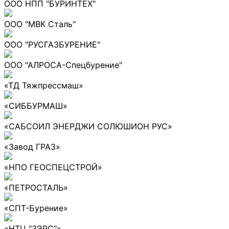
ООО НПП "БУРИНТЕХ"
ООО "МВК Сталь"
ООО "РУСГАЗБУРЕНИЕ"
ООО "АЛРОСА-Спецбурение"
«ТД Тяжпрессмаш»
«СИББУРМАШ»
«САБСОИЛ ЭНЕРДЖИ СОЛЮШИОН РУС»
«Завод ГРАЗ»
«НПО ГЕОСПЕЦСТРОЙ»
«ПЕТРОСТАЛЬ»
«СПТ-Бурение»
«НТЦ "ЗЭРС"»