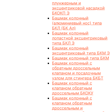
плунжерным и
эксцентриковой насадкой
БКОКП Э
Башмак колонный
(алюминиевый нос) типа
БКЛ (БК Ал)
Башмак колонный
лопастной эксцентриковый
типа БКЛ Э
Башмак колонный
эксцентриковый типа БКМ Э
Башмак колонный типа БКМ
Башмак колонный с
обратным дроссельным
клапаном и посадочным
узлом для стингера БКБТ
Башмак колонный с
клапаном обратным
дроссельным БКОКУ
Башмак колонный с
клапаном обратным
дроссельным и