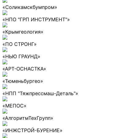
«Соликамскбумпром»
«НПО "ГРП ИНСТРУМЕНТ"»
«Крымгеология»
«ПО СТРОНГ»
«НЬЮ ГРАУНД»
«АРТ-ОСНАСТКА»
«Тюменьбургео»
«НПП "Тяжпрессмаш-Деталь"»
«МЕПОС»
«АлгоритмТехГрупп»
«ИНЖСТРОЙ-БУРЕНИЕ»