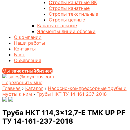
Стропы канатные ВК
Стропы канатные
Стропы текстильные
Стропы цепные
Канаты стальные
Элементы линии обвязки
О компании
Наши работы
Контакты
Блог
Объявления
Мы
за
честныйбизнес
sales@onyx-rus.com
Перезвонить мне
Главная
›
Каталог
›
Насосно-компрессорные трубы и
муфты к ним
›
Трубы НКТ ТУ 14-161-237-2018
Труба НКТ 114,3×12,7-Е TMK UP PF
ТУ 14-161-237-2018