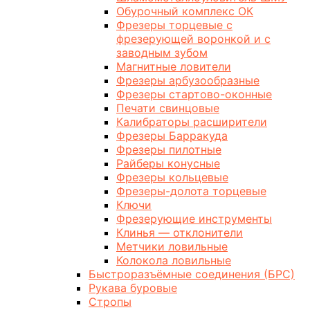
Обурочный комплекс ОК
Фрезеры торцевые с
фрезерующей воронкой и с
заводным зубом
Магнитные ловители
Фрезеры арбузообразные
Фрезеры стартово-оконные
Печати свинцовые
Калибраторы расширители
Фрезеры Барракуда
Фрезеры пилотные
Райберы конусные
Фрезеры кольцевые
Фрезеры-долота торцевые
Ключи
Фрезерующие инструменты
Клинья — отклонители
Метчики ловильные
Колокола ловильные
Быстроразъёмные соединения (БРС)
Рукава буровые
Стропы