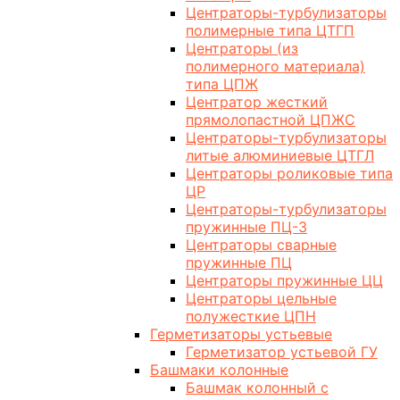
Центраторы-турбулизаторы
полимерные типа ЦТГП
Центраторы (из
полимерного материала)
типа ЦПЖ
Центратор жесткий
прямолопастной ЦПЖС
Центраторы-турбулизаторы
литые алюминиевые ЦТГЛ
Центраторы роликовые типа
ЦР
Центраторы-турбулизаторы
пружинные ПЦ-3
Центраторы сварные
пружинные ПЦ
Центраторы пружинные ЦЦ
Центраторы цельные
полужесткие ЦПН
Герметизаторы устьевые
Герметизатор устьевой ГУ
Башмаки колонные
Башмак колонный с