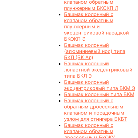
клапаном обратным
плунжерным БКОКП Л
Башмак колонный с
клапаном обратным
плунжерным и
эксцентриковой насадкой
БКОКП Э
Башмак колонный
(алюминиевый нос) типа
БКЛ (БК Ал)
Башмак колонный
лопастной эксцентриковый
типа БКЛ Э
Башмак колонный
эксцентриковый типа БКМ Э
Башмак колонный типа БКМ
Башмак колонный с
обратным дроссельным
клапаном и посадочным
узлом для стингера БКБТ
Башмак колонный с
клапаном обратным
дроссельным БКОКУ