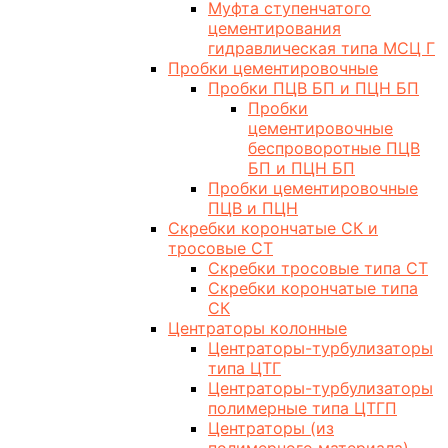
Муфта ступенчатого
цементирования
гидравлическая типа МСЦ Г
Пробки цементировочные
Пробки ПЦВ БП и ПЦН БП
Пробки
цементировочные
беспроворотные ПЦВ
БП и ПЦН БП
Пробки цементировочные
ПЦВ и ПЦН
Скребки корончатые СК и
тросовые СТ
Скребки тросовые типа СТ
Скребки корончатые типа
СК
Центраторы колонные
Центраторы-турбулизаторы
типа ЦТГ
Центраторы-турбулизаторы
полимерные типа ЦТГП
Центраторы (из