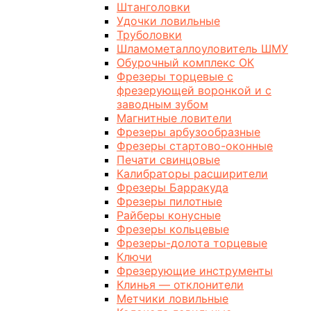
Штанголовки
Удочки ловильные
Труболовки
Шламометаллоуловитель ШМУ
Обурочный комплекс ОК
Фрезеры торцевые с
фрезерующей воронкой и с
заводным зубом
Магнитные ловители
Фрезеры арбузообразные
Фрезеры стартово-оконные
Печати свинцовые
Калибраторы расширители
Фрезеры Барракуда
Фрезеры пилотные
Райберы конусные
Фрезеры кольцевые
Фрезеры-долота торцевые
Ключи
Фрезерующие инструменты
Клинья — отклонители
Метчики ловильные