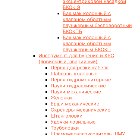
эксцентриковой насадкой
БКОК Э
Башмак колонный с
клапаном обратным
плунжерным бесповоротный
БКОКПБ
Башмак колонный с
клапаном обратным
плунжерным БКОКП
Инструмент для бурения и КРС
(ловильный, аварийный)
Перья для резки кабеля
Шаблоны колонные
Перья гидромониторные
Пауки гидравлические
Пауки механические
Желонки
Ерши механические
Скреперы механические
Штанголовки
Удочки ловильные
Труболовки
Шламометаллоуловитель ШМУ