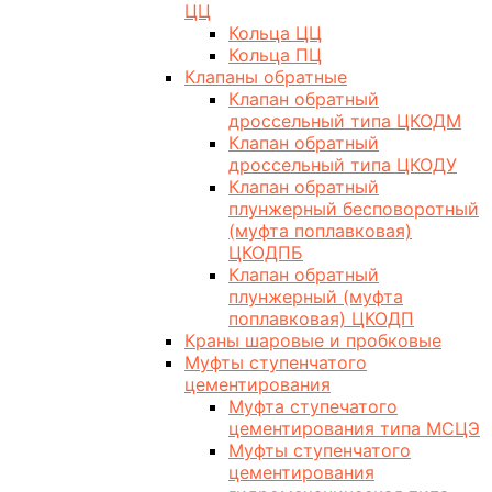
ЦЦ
Кольца ЦЦ
Кольца ПЦ
Клапаны обратные
Клапан обратный
дроссельный типа ЦКОДМ
Клапан обратный
дроссельный типа ЦКОДУ
Клапан обратный
плунжерный бесповоротный
(муфта поплавковая)
ЦКОДПБ
Клапан обратный
плунжерный (муфта
поплавковая) ЦКОДП
Краны шаровые и пробковые
Муфты ступенчатого
цементирования
Муфта ступечатого
цементирования типа МСЦЭ
Муфты ступенчатого
цементирования