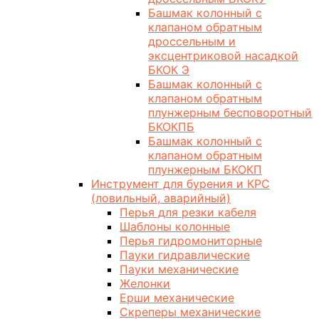
Башмак колонный с
клапаном обратным
дроссельным и
эксцентриковой насадкой
БКОК Э
Башмак колонный с
клапаном обратным
плунжерным бесповоротный
БКОКПБ
Башмак колонный с
клапаном обратным
плунжерным БКОКП
Инструмент для бурения и КРС
(ловильный, аварийный)
Перья для резки кабеля
Шаблоны колонные
Перья гидромониторные
Пауки гидравлические
Пауки механические
Желонки
Ерши механические
Скреперы механические