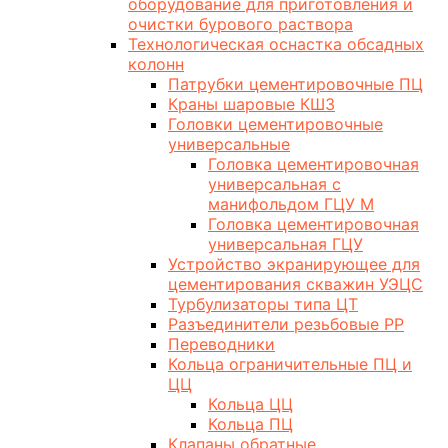
оборудование для приготовления и
очистки бурового раствора
Технологическая оснастка обсадных
колонн
Патрубки цементировочные ПЦ
Краны шаровые КШЗ
Головки цементировочные
универсальные
Головка цементировочная
универсальная с
манифольдом ГЦУ М
Головка цементировочная
универсальная ГЦУ
Устройство экранирующее для
цементирования скважин УЭЦС
Турбулизаторы типа ЦТ
Разъединители резьбовые РР
Переводники
Кольца ограничительные ПЦ и
ЦЦ
Кольца ЦЦ
Кольца ПЦ
Клапаны обратные