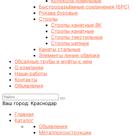
Колокола ловильные
Быстроразъёмные соединения (БРС)
Рукава буровые
Стропы
Стропы канатные ВК
Стропы канатные
Стропы текстильные
Стропы цепные
Канаты стальные
Элементы линии обвязки
Обсадные трубы и муфты к ним
О компании
Наши работы
Контакты
Объявления
Ваш город:
Краснодар
Главная
Каталог
Объявления
Металлоконструкции