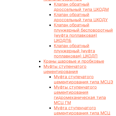
Клапан обратный
дроссельный типа ЦКОДМ
Клапан обратный
дроссельный типа ЦКОДУ
Клапан обратный
плунжерный бесповоротный
(муфта поплавковая)
ЦКОДПБ
Клапан обратный
плунжерный (муфта
поплавковая) ЦКОДП
Краны шаровые и пробковые
Муфты ступенчатого
цементирования
Муфта ступечатого
цементирования типа МСЦЭ
Муфты ступенчатого
цементирования
гидромеханическая типа
МСЦ ГМ
Муфта ступенчатого
цементирования типа МСЦ