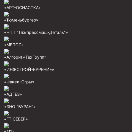
Пробки цементировочные
«АРТ-ОСНАСТКА»
Скребки корончатые СК и тросовые СТ
«Тюменьбургео»
Центраторы колонные
«НПП "Тяжпрессмаш-Деталь"»
Герметизаторы устьевые
«МЕПОС»
Башмаки колонные
«АлгоритмТехГрупп»
Инструмент для бурения и КРС (ловильный, аварийный)
Перья для резки кабеля
«ИНЖСТРОЙ-БУРЕНИЕ»
Шаблоны колонные
«Факел Югры»
Перья гидромониторные
«АДГЕЗ»
Пауки гидравлические
«ЗНО "БУРАН"»
Пауки механические
Желонки
«ГТ СЕВЕР»
Ерши механические
«М1»