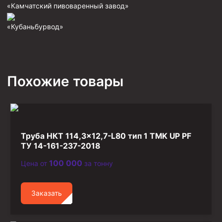
«Камчатский пивоваренный завод»
Фрезеры пилотные
«Кубаньбурвод»
Райберы конусные
Фрезеры кольцевые
Фрезеры-долота торцевые
Похожие товары
Ключи
Фрезерующие инструменты
Клинья — отклонители
Метчики ловильные
Труба НКТ 114,3×12,7-L80 тип 1 TMK UP PF
Колокола ловильные
ТУ 14-161-237-2018
100 000
Цена от
за тонну
Быстроразъёмные соединения (БРС)
Рукава буровые
Заказать
Стропы
Стропы канатные ВК