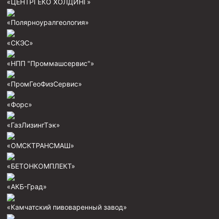
«ЦЕНТРГЕКО ХОЛДИНГ»
Скреперы механические
«Полярноуралгеология»
Штанголовки
«СКЭС»
Удочки ловильные
Труболовки
«НПП "Проммашсервис"»
Шламометаллоуловитель ШМУ
«ПромГеоФизСервис»
Обурочный комплекс ОК
«Форс»
Фрезеры торцевые с фрезерующей воронкой и с
заводным зубом
«ГазЛизингТэк»
Магнитные ловители
«ОМСКТРАНСМАШ»
Фрезеры арбузообразные
Фрезеры стартово-оконные
«БЕТОНКОМПЛЕКТ»
Печати свинцовые
«АКБ-Град»
Калибраторы расширители
«Камчатский пивоваренный завод»
Фрезеры Барракуда