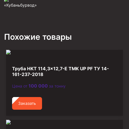
«Кубаньбурвод»
Фрезеры пилотные
Райберы конусные
Фрезеры кольцевые
Похожие товары
Фрезеры-долота торцевые
Ключи
Фрезерующие инструменты
Клинья — отклонители
Труба НКТ 114,3×12,7-Е TMK UP PF ТУ 14-
161-237-2018
Метчики ловильные
Колокола ловильные
100 000
Цена от
за тонну
Быстроразъёмные соединения (БРС)
Заказать
Рукава буровые
Стропы
Стропы канатные ВК