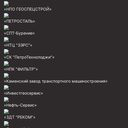
«НПО ГЕОСПЕЦСТРОЙ»
Муфта ОТТМ 146
Муфта БТС 324
«ПЕТРОСТАЛЬ»
Муфта БТС 245
«СПТ-Бурение»
Муфта БТС 178
«НТЦ "ЗЭРС"»
Муфта БТС 168
Муфта ОТТМ 127
«СК "ПетроТехнолоджи"»
Муфта БТС 146
«НПК "ФИЛЬТР"»
Муфта ОТТМ 245
«Каменский завод транспортного машиностроения»
Муфта ОТТМ 324
«Инвестгеосервис»
Муфта ОТТМ 178
Муфта ОТТМ 168
«Нефть-Сервис»
Муфта ОТТМ 114
«ЗДТ "РЕКОМ"»
Муфта ОТТГ 168