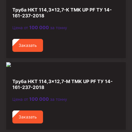
Стропы канатные
Труба НКТ 114,3×12,7-К TMK UP PF ТУ 14-
Стропы текстильные
161-237-2018
Стропы цепные
100 000
Цена от
за тонну
Канаты стальные
Заказать
Элементы линии обвязки
Труба НКТ 114,3×12,7-М TMK UP PF ТУ 14-
161-237-2018
100 000
Цена от
за тонну
Заказать