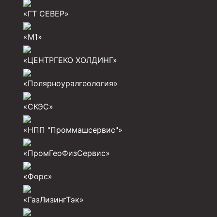
Инструмент для бурения и КРС (ловильный, авар
«ГТ СЕВЕР»
Перья для резки кабеля
«М1»
Шаблоны колонные
Перья гидромониторные
«ЦЕНТРГЕКО ХОЛДИНГ»
Пауки гидравлические
«Полярноуралгеология»
Пауки механические
«СКЭС»
Желонки
«НПП "Проммашсервис"»
Ерши механические
Скреперы механические
«ПромГеоФизСервис»
Штанголовки
«Форс»
Удочки ловильные
«ГазЛизингТэк»
Труболовки