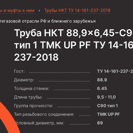
ы и муфты к ним
›
Трубы НКТ ТУ 14-161-237-2018
тегазовой отрасли РФ и ближнего зарубежья
Труба НКТ 88,9×6,45-С
тип 1 TMK UP PF ТУ 14-16
237-2018
Гост:
ТУ 14-161-237-
Диаметр:
88.9
Толщина стенки:
6.45
Длина трубы:
9,5 - 11,0
Группа прочности:
С90 тип 1
Тип резьбового соединения:
TMK UP PF
Условный диаметр, мм:
89