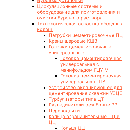
Буровые установки
Циркуляционные системы и
оборудование для приготовления и
очистки бурового раствора
Технологическая оснастка обсадных
колонн
Патрубки цементировочные ПЦ
Краны шаровые КШЗ
Головки цементировочные
универсальные
Головка цементировочная
универсальная с
манифольдом ГЦУ М
Головка цементировочная
универсальная ГЦУ
Устройство экранирующее для
цементирования скважин УЭЦС
Турбулизаторы типа ЦТ
Разъединители резьбовые РР
Переводники
Кольца ограничительные ПЦ и
ЦЦ
Кольца ЦЦ