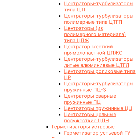
Центраторы-турбулизаторы
типа ЦТГ
Центраторы-турбулизаторы
полимерные типа ЦТГП
Центраторы (из
полимерного материала)
типа ЦПЖ
Центратор жесткий
прямолопастной ЦПЖС
Центраторы-турбулизаторы
литые алюминиевые ЦТГЛ
Центраторы роликовые типа
ЦР
Центраторы-турбулизаторы
пружинные ПЦ-3
Центраторы сварные
пружинные ПЦ
Центраторы пружинные ЦЦ
Центраторы цельные
полужесткие ЦПН
Герметизаторы устьевые
Герметизатор устьевой ГУ