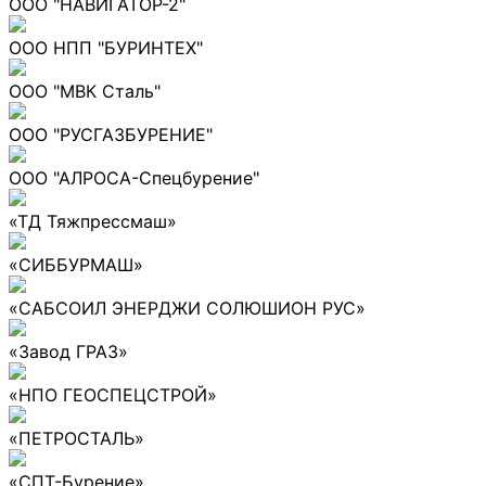
ООО "НАВИГАТОР-2"
ООО НПП "БУРИНТЕХ"
ООО "МВК Сталь"
ООО "РУСГАЗБУРЕНИЕ"
ООО "АЛРОСА-Спецбурение"
«ТД Тяжпрессмаш»
«СИББУРМАШ»
«САБСОИЛ ЭНЕРДЖИ СОЛЮШИОН РУС»
«Завод ГРАЗ»
«НПО ГЕОСПЕЦСТРОЙ»
«ПЕТРОСТАЛЬ»
«СПТ-Бурение»