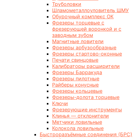
Труболовки
Шламометаллоуловитель ШМУ
Обурочный комплекс ОК
Фрезеры торцевые с
фрезерующей воронкой и с
заводным зубом
Магнитные ловители
Фрезеры арбузообразные
Фрезеры стартово-оконные
Печати свинцовые
Калибраторы расширители
Фрезеры Барракуда
Фрезеры пилотные
Райберы конусные
Фрезеры кольцевые
Фрезеры-долота торцевые
Ключи
Фрезерующие инструменты
Клинья — отклонители
Метчики ловильные
Колокола ловильные
Быстроразъёмные соединения (БРС)