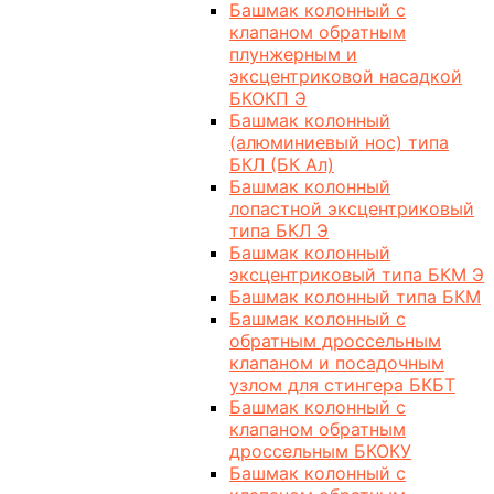
Башмак колонный с
клапаном обратным
плунжерным и
эксцентриковой насадкой
БКОКП Э
Башмак колонный
(алюминиевый нос) типа
БКЛ (БК Ал)
Башмак колонный
лопастной эксцентриковый
типа БКЛ Э
Башмак колонный
эксцентриковый типа БКМ Э
Башмак колонный типа БКМ
Башмак колонный с
обратным дроссельным
клапаном и посадочным
узлом для стингера БКБТ
Башмак колонный с
клапаном обратным
дроссельным БКОКУ
Башмак колонный с