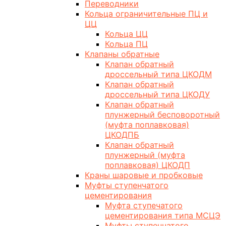
Переводники
Кольца ограничительные ПЦ и
ЦЦ
Кольца ЦЦ
Кольца ПЦ
Клапаны обратные
Клапан обратный
дроссельный типа ЦКОДМ
Клапан обратный
дроссельный типа ЦКОДУ
Клапан обратный
плунжерный бесповоротный
(муфта поплавковая)
ЦКОДПБ
Клапан обратный
плунжерный (муфта
поплавковая) ЦКОДП
Краны шаровые и пробковые
Муфты ступенчатого
цементирования
Муфта ступечатого
цементирования типа МСЦЭ
Муфты ступенчатого