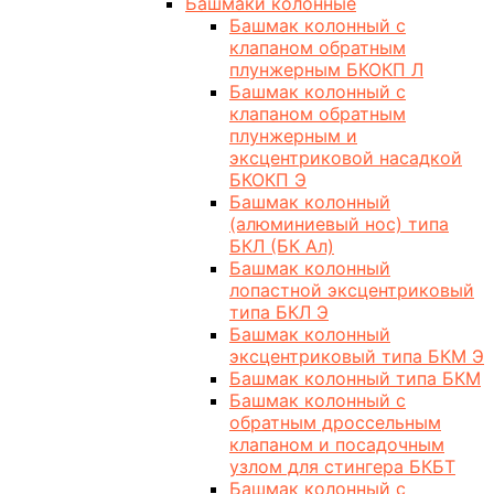
Башмаки колонные
Башмак колонный с
клапаном обратным
плунжерным БКОКП Л
Башмак колонный с
клапаном обратным
плунжерным и
эксцентриковой насадкой
БКОКП Э
Башмак колонный
(алюминиевый нос) типа
БКЛ (БК Ал)
Башмак колонный
лопастной эксцентриковый
типа БКЛ Э
Башмак колонный
эксцентриковый типа БКМ Э
Башмак колонный типа БКМ
Башмак колонный с
обратным дроссельным
клапаном и посадочным
узлом для стингера БКБТ
Башмак колонный с