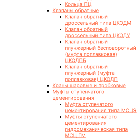
Кольца ПЦ
Клапаны обратные
Клапан обратный
дроссельный типа ЦКОДМ
Клапан обратный
дроссельный типа ЦКОДУ
Клапан обратный
плунжерный бесповоротный
(муфта поплавковая)
ЦКОДПБ
Клапан обратный
плунжерный (муфта
поплавковая) ЦКОДП
Краны шаровые и пробковые
Муфты ступенчатого
цементирования
Муфта ступечатого
цементирования типа МСЦЭ
Муфты ступенчатого
цементирования
гидромеханическая типа
МСЦ ГМ