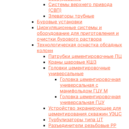
Системы верхнего привода
(СВП)
Элеваторы трубные
Буровые установки
Циркуляционные системы и
оборудование для приготовления и
очистки бурового раствора
Технологическая оснастка обсадных
колонн
Патрубки цементировочные ПЦ
Краны шаровые КШЗ
Головки цементировочные
универсальные
Головка цементировочная
универсальная с
манифольдом ГЦУ М
Головка цементировочная
универсальная ГЦУ
Устройство экранирующее для
цементирования скважин УЭЦС
Турбулизаторы типа ЦТ
Разъединители резьбовые РР