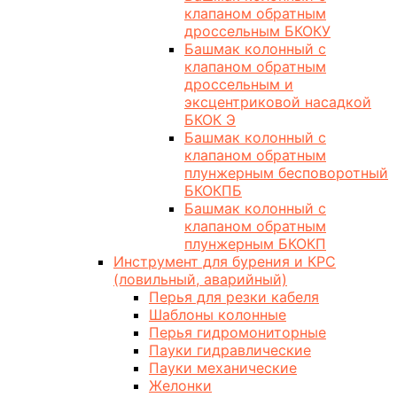
клапаном обратным
дроссельным БКОКУ
Башмак колонный с
клапаном обратным
дроссельным и
эксцентриковой насадкой
БКОК Э
Башмак колонный с
клапаном обратным
плунжерным бесповоротный
БКОКПБ
Башмак колонный с
клапаном обратным
плунжерным БКОКП
Инструмент для бурения и КРС
(ловильный, аварийный)
Перья для резки кабеля
Шаблоны колонные
Перья гидромониторные
Пауки гидравлические
Пауки механические
Желонки