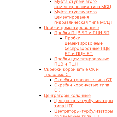
Муфта ступенчатого
цементирования типа МСЦ
Муфта ступенчатого
цементирования
гидравлическая типа МСЦ Г
Пробки цементировочные
Пробки ПЦВ БП и ПЦН БП
Пробки
цементировочные
беспроворотные ПЦВ
БП и ПЦН БП
Пробки цементировочные
ПЦВ и ПЦН
Скребки корончатые СК и
тросовые СТ
Скребки тросовые типа СТ
Скребки корончатые типа
СК
Центраторы колонные
Центраторы-турбулизаторы
типа ЦТГ
Центраторы-турбулизаторы
полимерные типа ЦТГП