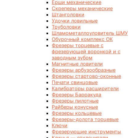
Ерши механические
Скреперы механические
Штанголовки
Удочки ловильные
Труболовки
Шламометаллоуловитель ШМУ
Обурочный комплекс ОК
Фрезеры торцевые с
фрезерующей воронкой и с
заводным зубом
Магнитные ловители
Фрезеры арбузообразные
Фрезеры стартово-оконные
Печати свинцовые
Калибраторы расширители
Фрезеры Барракуда
Фрезеры пилотные
Райберы конусные
Фрезеры кольцевые
Фрезеры-долота торцевые
Ключи
Фрезерующие инструменты
Клинья — отклонители