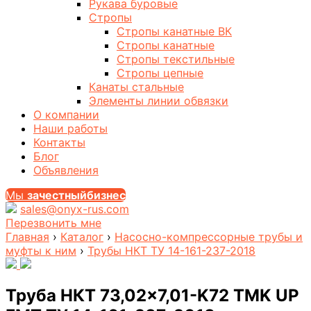
Рукава буровые
Стропы
Стропы канатные ВК
Стропы канатные
Стропы текстильные
Стропы цепные
Канаты стальные
Элементы линии обвязки
О компании
Наши работы
Контакты
Блог
Объявления
Мы
за
честныйбизнес
sales@onyx-rus.com
Перезвонить мне
Главная
›
Каталог
›
Насосно-компрессорные трубы и
муфты к ним
›
Трубы НКТ ТУ 14-161-237-2018
Труба НКТ 73,02×7,01-K72 TMK UP