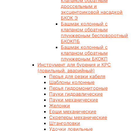
клапаном обратным
дроссельным и
эксцентриковой насадкой
БКОК Э
Башмак колонный с
клапаном обратным
плунжерным бесповоротный
БКОКПБ
Башмак колонный с
клапаном обратным
плунжерным БКОКП
Инструмент для бурения и КРС
(ловильный, аварийный)
Перья для резки кабеля
Шаблоны колонные
Перья гидромониторные
Пауки гидравлические
Пауки механические
Желонки
Ерши механические
Скреперы механические
Штанголовки
Удочки ловильные