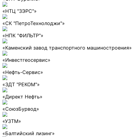
«НТЦ "ЗЭРС"»
«СК "ПетроТехнолоджи"»
«НПК "ФИЛЬТР"»
«Каменский завод транспортного машиностроения»
«Инвестгеосервис»
«Нефть-Сервис»
«ЗДТ "РЕКОМ"»
«Директ Нефть»
«СоюзБурвод»
«УЗТМ»
«Балтийский лизинг»