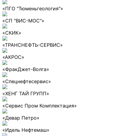
«ПГО "Тюменьгеология"»
«СП "ВИС-МОС"»
«СКИК»
«ТРАНСНЕФТЬ-СЕРВИС»
«АКРОС»
«ФракДжет-Волга»
«Спецнефтесервис»
«ХЕНГ ТАЙ ГРУПП»
«Сервис Пром Комплектация»
«Девар Петро»
«Идель Нефтемаш»