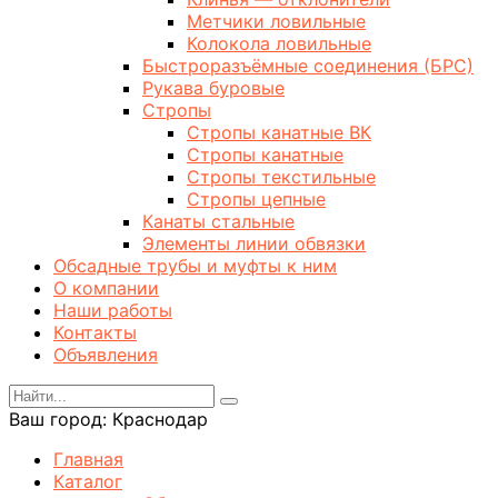
Метчики ловильные
Колокола ловильные
Быстроразъёмные соединения (БРС)
Рукава буровые
Стропы
Стропы канатные ВК
Стропы канатные
Стропы текстильные
Стропы цепные
Канаты стальные
Элементы линии обвязки
Обсадные трубы и муфты к ним
О компании
Наши работы
Контакты
Объявления
Ваш город:
Краснодар
Главная
Каталог