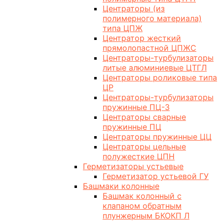
Центраторы (из
полимерного материала)
типа ЦПЖ
Центратор жесткий
прямолопастной ЦПЖС
Центраторы-турбулизаторы
литые алюминиевые ЦТГЛ
Центраторы роликовые типа
ЦР
Центраторы-турбулизаторы
пружинные ПЦ-3
Центраторы сварные
пружинные ПЦ
Центраторы пружинные ЦЦ
Центраторы цельные
полужесткие ЦПН
Герметизаторы устьевые
Герметизатор устьевой ГУ
Башмаки колонные
Башмак колонный с
клапаном обратным
плунжерным БКОКП Л