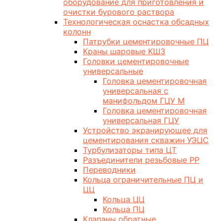
оборудование для приготовления и
очистки бурового раствора
Технологическая оснастка обсадных
колонн
Патрубки цементировочные ПЦ
Краны шаровые КШЗ
Головки цементировочные
универсальные
Головка цементировочная
универсальная с
манифольдом ГЦУ М
Головка цементировочная
универсальная ГЦУ
Устройство экранирующее для
цементирования скважин УЭЦС
Турбулизаторы типа ЦТ
Разъединители резьбовые РР
Переводники
Кольца ограничительные ПЦ и
ЦЦ
Кольца ЦЦ
Кольца ПЦ
Клапаны обратные