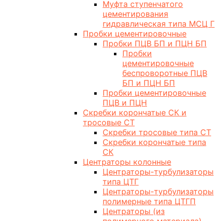
Муфта ступенчатого
цементирования
гидравлическая типа МСЦ Г
Пробки цементировочные
Пробки ПЦВ БП и ПЦН БП
Пробки
цементировочные
беспроворотные ПЦВ
БП и ПЦН БП
Пробки цементировочные
ПЦВ и ПЦН
Скребки корончатые СК и
тросовые СТ
Скребки тросовые типа СТ
Скребки корончатые типа
СК
Центраторы колонные
Центраторы-турбулизаторы
типа ЦТГ
Центраторы-турбулизаторы
полимерные типа ЦТГП
Центраторы (из