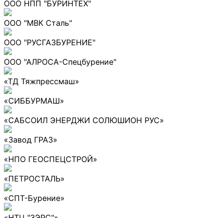
ООО НПП "БУРИНТЕХ"
ООО "МВК Сталь"
ООО "РУСГАЗБУРЕНИЕ"
ООО "АЛРОСА-Спецбурение"
«ТД Тяжпрессмаш»
«СИББУРМАШ»
«САБСОИЛ ЭНЕРДЖИ СОЛЮШИОН РУС»
«Завод ГРАЗ»
«НПО ГЕОСПЕЦСТРОЙ»
«ПЕТРОСТАЛЬ»
«СПТ-Бурение»
«НТЦ "ЗЭРС"»