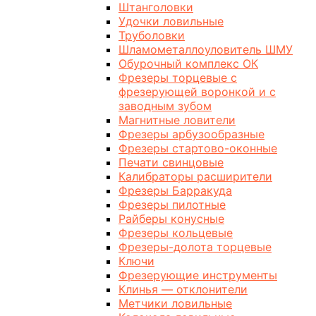
Штанголовки
Удочки ловильные
Труболовки
Шламометаллоуловитель ШМУ
Обурочный комплекс ОК
Фрезеры торцевые с
фрезерующей воронкой и с
заводным зубом
Магнитные ловители
Фрезеры арбузообразные
Фрезеры стартово-оконные
Печати свинцовые
Калибраторы расширители
Фрезеры Барракуда
Фрезеры пилотные
Райберы конусные
Фрезеры кольцевые
Фрезеры-долота торцевые
Ключи
Фрезерующие инструменты
Клинья — отклонители
Метчики ловильные