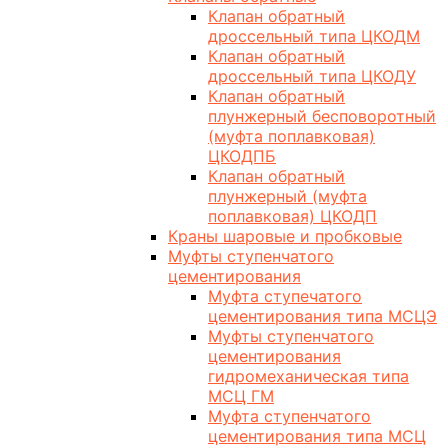
Клапан обратный
дроссельный типа ЦКОДМ
Клапан обратный
дроссельный типа ЦКОДУ
Клапан обратный
плунжерный бесповоротный
(муфта поплавковая)
ЦКОДПБ
Клапан обратный
плунжерный (муфта
поплавковая) ЦКОДП
Краны шаровые и пробковые
Муфты ступенчатого
цементирования
Муфта ступечатого
цементирования типа МСЦЭ
Муфты ступенчатого
цементирования
гидромеханическая типа
МСЦ ГМ
Муфта ступенчатого
цементирования типа МСЦ