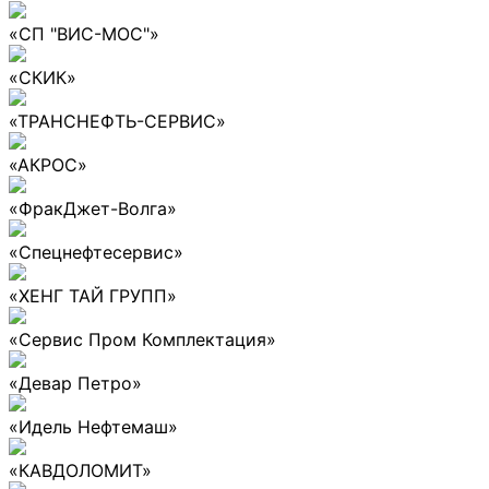
«СП "ВИС-МОС"»
«СКИК»
«ТРАНСНЕФТЬ-СЕРВИС»
«АКРОС»
«ФракДжет-Волга»
«Спецнефтесервис»
«ХЕНГ ТАЙ ГРУПП»
«Сервис Пром Комплектация»
«Девар Петро»
«Идель Нефтемаш»
«КАВДОЛОМИТ»