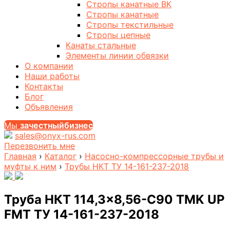
Стропы канатные ВК
Стропы канатные
Стропы текстильные
Стропы цепные
Канаты стальные
Элементы линии обвязки
О компании
Наши работы
Контакты
Блог
Объявления
Мы
за
честныйбизнес
sales@onyx-rus.com
Перезвонить мне
Главная
›
Каталог
›
Насосно-компрессорные трубы и
муфты к ним
›
Трубы НКТ ТУ 14-161-237-2018
Труба НКТ 114,3×8,56-С90 TMK UP
FMT ТУ 14-161-237-2018