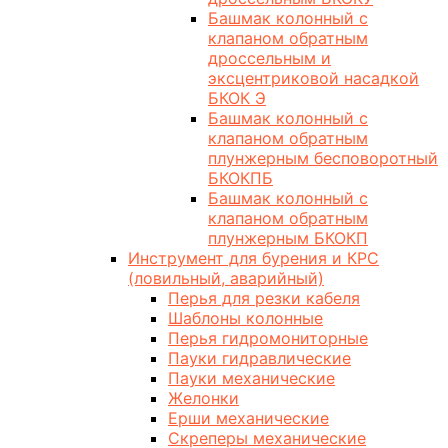
Башмак колонный с
клапаном обратным
дроссельным и
эксцентриковой насадкой
БКОК Э
Башмак колонный с
клапаном обратным
плунжерным бесповоротный
БКОКПБ
Башмак колонный с
клапаном обратным
плунжерным БКОКП
Инструмент для бурения и КРС
(ловильный, аварийный)
Перья для резки кабеля
Шаблоны колонные
Перья гидромониторные
Пауки гидравлические
Пауки механические
Желонки
Ерши механические
Скреперы механические