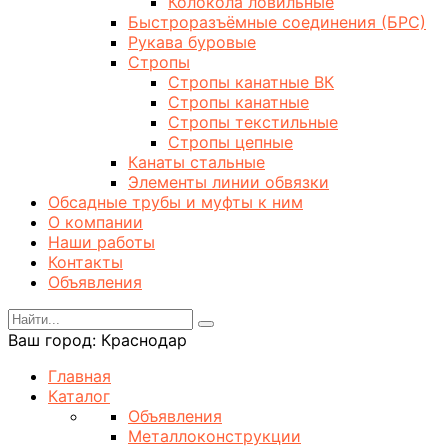
Колокола ловильные
Быстроразъёмные соединения (БРС)
Рукава буровые
Стропы
Стропы канатные ВК
Стропы канатные
Стропы текстильные
Стропы цепные
Канаты стальные
Элементы линии обвязки
Обсадные трубы и муфты к ним
О компании
Наши работы
Контакты
Объявления
Ваш город:
Краснодар
Главная
Каталог
Объявления
Металлоконструкции