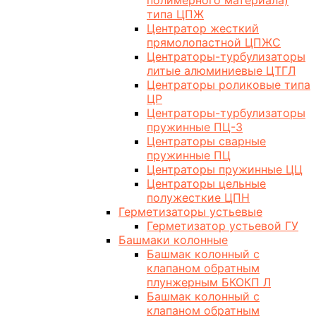
полимерного материала)
типа ЦПЖ
Центратор жесткий
прямолопастной ЦПЖС
Центраторы-турбулизаторы
литые алюминиевые ЦТГЛ
Центраторы роликовые типа
ЦР
Центраторы-турбулизаторы
пружинные ПЦ-3
Центраторы сварные
пружинные ПЦ
Центраторы пружинные ЦЦ
Центраторы цельные
полужесткие ЦПН
Герметизаторы устьевые
Герметизатор устьевой ГУ
Башмаки колонные
Башмак колонный с
клапаном обратным
плунжерным БКОКП Л
Башмак колонный с
клапаном обратным