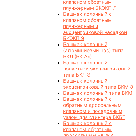
клапаном обратным
плунжерным БКОКП Л
Башмак колонный с
клапаном обратным
плунжерным и
эксцентриковой насадкой
БКОКП Э
Башмак колонный
(алюминиевый нос) типа
БКЛ (БК Ал)
Башмак колонный
лопастной эксцентриковый
типа БКЛ Э
Башмак колонный
эксцентриковый типа БКМ Э
Башмак колонный типа БКМ
Башмак колонный с
обратным дроссельным
клапаном и посадочным
узлом для стингера БКБТ
Башмак колонный с
клапаном обратным
дроссельным БКОКУ