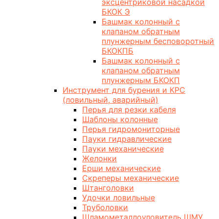
эксцентриковой насадкой
БКОК Э
Башмак колонный с
клапаном обратным
плунжерным бесповоротный
БКОКПБ
Башмак колонный с
клапаном обратным
плунжерным БКОКП
Инструмент для бурения и КРС
(ловильный, аварийный)
Перья для резки кабеля
Шаблоны колонные
Перья гидромониторные
Пауки гидравлические
Пауки механические
Желонки
Ерши механические
Скреперы механические
Штанголовки
Удочки ловильные
Труболовки
Шламометаллоуловитель ШМУ