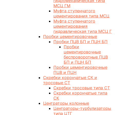
гидромеханическая типа
МСЦ ГМ
Муфта ступенчатого
цементирования типа МСЦ
Муфта ступенчатого
цементирования
гидравлическая типа МСЦ Г
Пробки цементировочные
Пробки ПЦВ БП и ПЦН БП
Пробки
цементировочные
беспроворотные ПЦВ
БП и ПЦН БП
Пробки цементировочные
ПЦВ и ПЦН
Скребки корончатые СК и
тросовые СТ
Скребки тросовые типа СТ
Скребки корончатые типа
СК
Центраторы колонные
Центраторы-турбулизаторы
типа ЦТГ