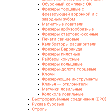
Обурочный комплекс ОК
Фрезеры торцевые с
фрезерующей воронкой и с
заводным зубом
Магнитные ловители
Фрезеры арбузообразные
Фрезеры стартово-оконные
Печати свинцовые
Калибраторы расширители
Фрезеры Барракуда
Фрезеры пилотные
Райберы конусные
Фрезеры кольцевые
Фрезеры-долота торцевые
Ключи
Фрезерующие инструменты
Клинья — отклонители
Метчики ловильные
Колокола ловильные
Быстроразъёмные соединения (БРС)
Рукава буровые
Стропы