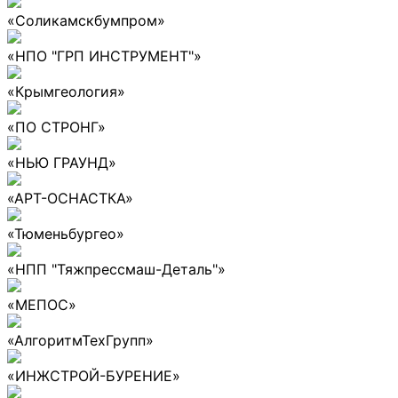
«Соликамскбумпром»
«НПО "ГРП ИНСТРУМЕНТ"»
«Крымгеология»
«ПО СТРОНГ»
«НЬЮ ГРАУНД»
«АРТ-ОСНАСТКА»
«Тюменьбургео»
«НПП "Тяжпрессмаш-Деталь"»
«МЕПОС»
«АлгоритмТехГрупп»
«ИНЖСТРОЙ-БУРЕНИЕ»