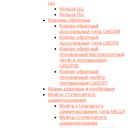
ЦЦ
Кольца ЦЦ
Кольца ПЦ
Клапаны обратные
Клапан обратный
дроссельный типа ЦКОДМ
Клапан обратный
дроссельный типа ЦКОДУ
Клапан обратный
плунжерный бесповоротный
(муфта поплавковая)
ЦКОДПБ
Клапан обратный
плунжерный (муфта
поплавковая) ЦКОДП
Краны шаровые и пробковые
Муфты ступенчатого
цементирования
Муфта ступечатого
цементирования типа МСЦЭ
Муфты ступенчатого
цементирования