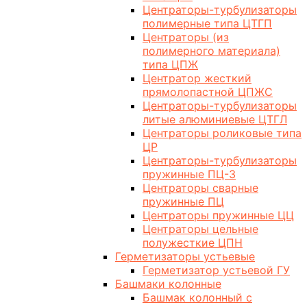
Центраторы-турбулизаторы
полимерные типа ЦТГП
Центраторы (из
полимерного материала)
типа ЦПЖ
Центратор жесткий
прямолопастной ЦПЖС
Центраторы-турбулизаторы
литые алюминиевые ЦТГЛ
Центраторы роликовые типа
ЦР
Центраторы-турбулизаторы
пружинные ПЦ-3
Центраторы сварные
пружинные ПЦ
Центраторы пружинные ЦЦ
Центраторы цельные
полужесткие ЦПН
Герметизаторы устьевые
Герметизатор устьевой ГУ
Башмаки колонные
Башмак колонный с