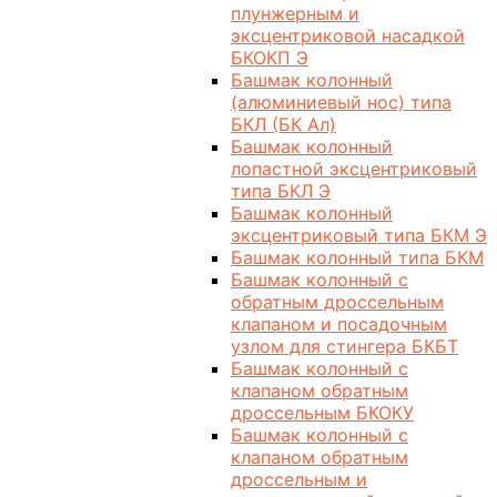
плунжерным и
эксцентриковой насадкой
БКОКП Э
Башмак колонный
(алюминиевый нос) типа
БКЛ (БК Ал)
Башмак колонный
лопастной эксцентриковый
типа БКЛ Э
Башмак колонный
эксцентриковый типа БКМ Э
Башмак колонный типа БКМ
Башмак колонный с
обратным дроссельным
клапаном и посадочным
узлом для стингера БКБТ
Башмак колонный с
клапаном обратным
дроссельным БКОКУ
Башмак колонный с
клапаном обратным
дроссельным и