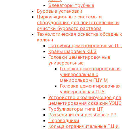
Элеваторы трубные
Буровые установки
Циркуляционные системы и
оборудование для приготовления и
очистки бурового раствора
Технологическая оснастка обсадных
колонн
Патрубки цементировочные ПЦ
Краны шаровые КШЗ
Головки цементировочные
универсальные
Головка цементировочная
универсальная с
манифольдом ГЦУ М
Головка цементировочная
универсальная ГЦУ
Устройство экранирующее для
цементирования скважин УЭЦС
Турбулизаторы типа ЦТ
Разъединители резьбовые РР
Переводники
Кольца ограничительные ПЦ и