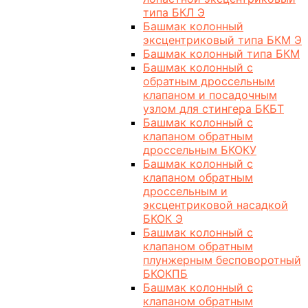
типа БКЛ Э
Башмак колонный
эксцентриковый типа БКМ Э
Башмак колонный типа БКМ
Башмак колонный с
обратным дроссельным
клапаном и посадочным
узлом для стингера БКБТ
Башмак колонный с
клапаном обратным
дроссельным БКОКУ
Башмак колонный с
клапаном обратным
дроссельным и
эксцентриковой насадкой
БКОК Э
Башмак колонный с
клапаном обратным
плунжерным бесповоротный
БКОКПБ
Башмак колонный с
клапаном обратным