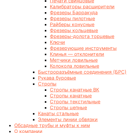
Печати свинцовые
Калибраторы расширители
Фрезеры Барракуда
Фрезеры пилотные
Райберы конусные
Фрезеры кольцевые
Фрезеры-долота торцевые
Ключи
Фрезерующие инструменты
Клинья — отклонители
Метчики ловильные
Колокола ловильные
Быстроразъёмные соединения (БРС)
Рукава буровые
Стропы
Стропы канатные ВК
Стропы канатные
Стропы текстильные
Стропы цепные
Канаты стальные
Элементы линии обвязки
Обсадные трубы и муфты к ним
О компании