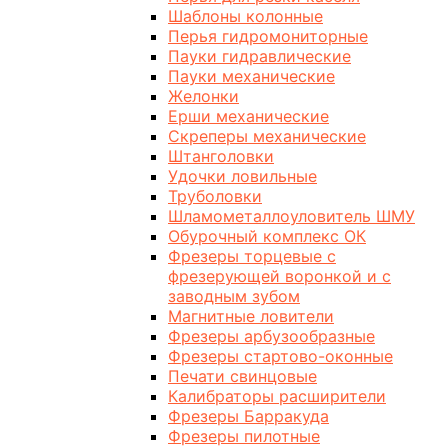
Шаблоны колонные
Перья гидромониторные
Пауки гидравлические
Пауки механические
Желонки
Ерши механические
Скреперы механические
Штанголовки
Удочки ловильные
Труболовки
Шламометаллоуловитель ШМУ
Обурочный комплекс ОК
Фрезеры торцевые с
фрезерующей воронкой и с
заводным зубом
Магнитные ловители
Фрезеры арбузообразные
Фрезеры стартово-оконные
Печати свинцовые
Калибраторы расширители
Фрезеры Барракуда
Фрезеры пилотные