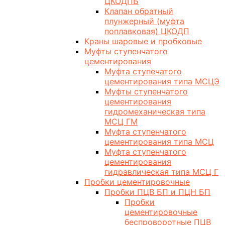
ЦКОДПБ
Клапан обратный
плунжерный (муфта
поплавковая) ЦКОДП
Краны шаровые и пробковые
Муфты ступенчатого
цементирования
Муфта ступечатого
цементирования типа МСЦЭ
Муфты ступенчатого
цементирования
гидромеханическая типа
МСЦ ГМ
Муфта ступенчатого
цементирования типа МСЦ
Муфта ступенчатого
цементирования
гидравлическая типа МСЦ Г
Пробки цементировочные
Пробки ПЦВ БП и ПЦН БП
Пробки
цементировочные
беспроворотные ПЦВ