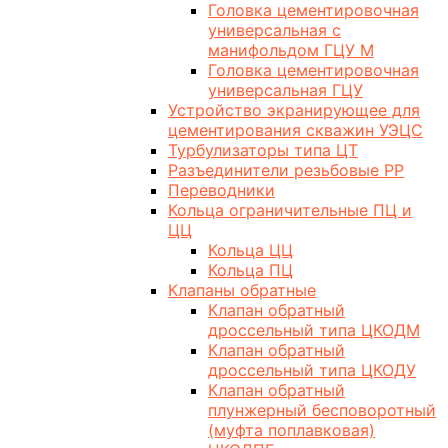
Головка цементировочная
универсальная с
манифольдом ГЦУ М
Головка цементировочная
универсальная ГЦУ
Устройство экранирующее для
цементирования скважин УЭЦС
Турбулизаторы типа ЦТ
Разъединители резьбовые РР
Переводники
Кольца ограничительные ПЦ и
ЦЦ
Кольца ЦЦ
Кольца ПЦ
Клапаны обратные
Клапан обратный
дроссельный типа ЦКОДМ
Клапан обратный
дроссельный типа ЦКОДУ
Клапан обратный
плунжерный бесповоротный
(муфта поплавковая)