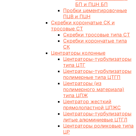
БП и ПЦН БП
Пробки цементировочные
ПЦВ и ПЦН
Скребки корончатые СК и
тросовые СТ
Скребки тросовые типа СТ
Скребки корончатые типа
СК
Центраторы колонные
Центраторы-турбулизаторы
типа ЦТГ
Центраторы-турбулизаторы
полимерные типа ЦТГП
Центраторы (из
полимерного материала)
типа ЦПЖ
Центратор жесткий
прямолопастной ЦПЖС
Центраторы-турбулизаторы
литые алюминиевые ЦТГЛ
Центраторы роликовые типа
ЦР