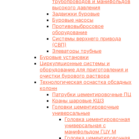
трубопроводов и манифольдов
высокого давления
Задвижки буровые
Буровые насосы
Противовыбросовое
оборудование
Системы верхнего привода
(СВП)
Элеваторы трубные
Буровые установки
Циркуляционные системы и
оборудование для приготовления и
очистки бурового раствора
Технологическая оснастка обсадных
колонн
Патрубки цементировочные ПЦ
Краны шаровые КШЗ
Головки цементировочные
универсальные
Головка цементировочная
универсальная с
манифольдом ГЦУ М
Головка цементировочная