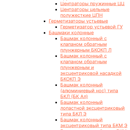
Центраторы пружинные ЦЦ
Центраторы цельные
полужесткие ЦПН
Герметизаторы устьевые
Герметизатор устьевой ГУ
Башмаки колонные
Башмак колонный с
клапаном обратным
плунжерным БКОКП Л
Башмак колонный с
клапаном обратным
плунжерным и
эксцентриковой насадкой
БКОКП Э
Башмак колонный
(алюминиевый нос) типа
БКЛ (БК Ал)
Башмак колонный
лопастной эксцентриковый
типа БКЛ Э
Башмак колонный
эксцентриковый типа БКМ Э