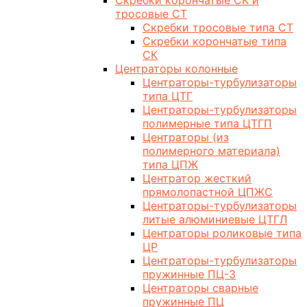
Скребки корончатые СК и
тросовые СТ
Скребки тросовые типа СТ
Скребки корончатые типа
СК
Центраторы колонные
Центраторы-турбулизаторы
типа ЦТГ
Центраторы-турбулизаторы
полимерные типа ЦТГП
Центраторы (из
полимерного материала)
типа ЦПЖ
Центратор жесткий
прямолопастной ЦПЖС
Центраторы-турбулизаторы
литые алюминиевые ЦТГЛ
Центраторы роликовые типа
ЦР
Центраторы-турбулизаторы
пружинные ПЦ-3
Центраторы сварные
пружинные ПЦ