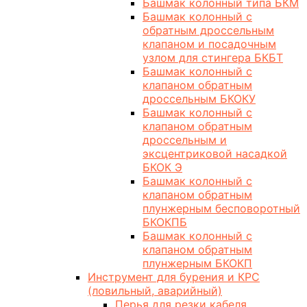
Башмак колонный типа БКМ
Башмак колонный с
обратным дроссельным
клапаном и посадочным
узлом для стингера БКБТ
Башмак колонный с
клапаном обратным
дроссельным БКОКУ
Башмак колонный с
клапаном обратным
дроссельным и
эксцентриковой насадкой
БКОК Э
Башмак колонный с
клапаном обратным
плунжерным бесповоротный
БКОКПБ
Башмак колонный с
клапаном обратным
плунжерным БКОКП
Инструмент для бурения и КРС
(ловильный, аварийный)
Перья для резки кабеля