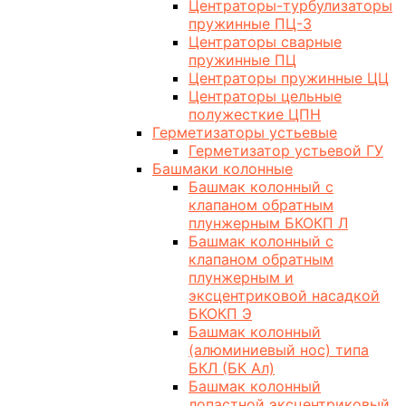
Центраторы-турбулизаторы
пружинные ПЦ-3
Центраторы сварные
пружинные ПЦ
Центраторы пружинные ЦЦ
Центраторы цельные
полужесткие ЦПН
Герметизаторы устьевые
Герметизатор устьевой ГУ
Башмаки колонные
Башмак колонный с
клапаном обратным
плунжерным БКОКП Л
Башмак колонный с
клапаном обратным
плунжерным и
эксцентриковой насадкой
БКОКП Э
Башмак колонный
(алюминиевый нос) типа
БКЛ (БК Ал)
Башмак колонный
лопастной эксцентриковый