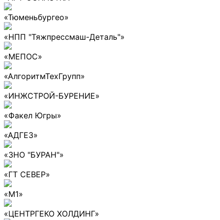
«Тюменьбургео»
«НПП "Тяжпрессмаш-Деталь"»
«МЕПОС»
«АлгоритмТехГрупп»
«ИНЖСТРОЙ-БУРЕНИЕ»
«Факел Югры»
«АДГЕЗ»
«ЗНО "БУРАН"»
«ГТ СЕВЕР»
«М1»
«ЦЕНТРГЕКО ХОЛДИНГ»