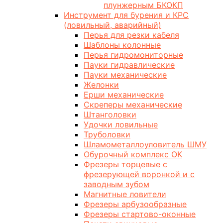
плунжерным БКОКП
Инструмент для бурения и КРС
(ловильный, аварийный)
Перья для резки кабеля
Шаблоны колонные
Перья гидромониторные
Пауки гидравлические
Пауки механические
Желонки
Ерши механические
Скреперы механические
Штанголовки
Удочки ловильные
Труболовки
Шламометаллоуловитель ШМУ
Обурочный комплекс ОК
Фрезеры торцевые с
фрезерующей воронкой и с
заводным зубом
Магнитные ловители
Фрезеры арбузообразные
Фрезеры стартово-оконные