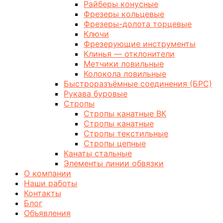
Райберы конусные
Фрезеры кольцевые
Фрезеры-долота торцевые
Ключи
Фрезерующие инструменты
Клинья — отклонители
Метчики ловильные
Колокола ловильные
Быстроразъёмные соединения (БРС)
Рукава буровые
Стропы
Стропы канатные ВК
Стропы канатные
Стропы текстильные
Стропы цепные
Канаты стальные
Элементы линии обвязки
О компании
Наши работы
Контакты
Блог
Объявления