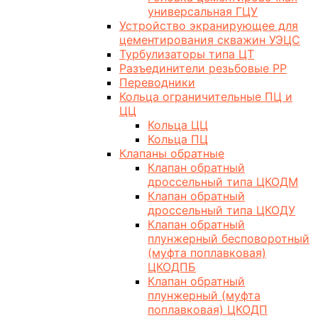
универсальная ГЦУ
Устройство экранирующее для
цементирования скважин УЭЦС
Турбулизаторы типа ЦТ
Разъединители резьбовые РР
Переводники
Кольца ограничительные ПЦ и
ЦЦ
Кольца ЦЦ
Кольца ПЦ
Клапаны обратные
Клапан обратный
дроссельный типа ЦКОДМ
Клапан обратный
дроссельный типа ЦКОДУ
Клапан обратный
плунжерный бесповоротный
(муфта поплавковая)
ЦКОДПБ
Клапан обратный
плунжерный (муфта
поплавковая) ЦКОДП