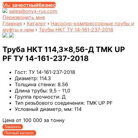
Мы
за
честныйбизнес
sales@onyx-rus.com
Перезвонить мне
Главная
›
Каталог
›
Насосно-компрессорные трубы и
муфты к ним
›
Трубы НКТ ТУ 14-161-237-2018
Труба НКТ 114,3×8,56-Д TMK UP
PF ТУ 14-161-237-2018
Гост:
ТУ 14-161-237-2018
Диаметр:
114.3
Толщина стенки:
8.56
Длина трубы:
9,5 - 11,0
Группа прочности:
Д
Тип резьбового соединения:
TMK UP PF
Условный диаметр, мм:
114
Цена от
100 000
за тонну
Заказать
Полный каталог