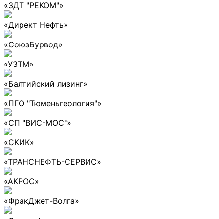
«ЗДТ "РЕКОМ"»
«Директ Нефть»
«СоюзБурвод»
«УЗТМ»
«Балтийский лизинг»
«ПГО "Тюменьгеология"»
«СП "ВИС-МОС"»
«СКИК»
«ТРАНСНЕФТЬ-СЕРВИС»
«АКРОС»
«ФракДжет-Волга»