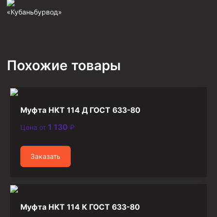
«Кубаньбурвод»
Фрезеры пилотные
Райберы конусные
Фрезеры кольцевые
Фрезеры-долота торцевые
Похожие товары
Ключи
Фрезерующие инструменты
Клинья — отклонители
Муфта НКТ 114 Д ГОСТ 633-80
Метчики ловильные
1 130
Цена от
₽
Колокола ловильные
Заказать
Быстроразъёмные соединения (БРС)
Рукава буровые
Стропы
Муфта НКТ 114 К ГОСТ 633-80
Стропы канатные ВК