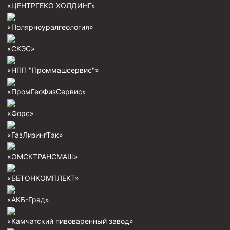
«ЦЕНТРГЕКО ХОЛДИНГ»
Скреперы механические
«Полярноуралгеология»
Штанголовки
Удочки ловильные
«СКЭС»
Труболовки
«НПП "Проммашсервис"»
Шламометаллоуловитель ШМУ
«ПромГеоФизСервис»
Обурочный комплекс ОК
«Форс»
Фрезеры торцевые с фрезерующей воронкой и с
заводным зубом
«ГазЛизингТэк»
Магнитные ловители
«ОМСКТРАНСМАШ»
Фрезеры арбузообразные
Фрезеры стартово-оконные
«БЕТОНКОМПЛЕКТ»
Печати свинцовые
«АКБ-Град»
Калибраторы расширители
«Камчатский пивоваренный завод»
Фрезеры Барракуда