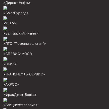
«Директ Нефть»
Муфта ОТТГ 146
Муфта ОТТГ 127
«СоюзБурвод»
Муфта ОТТГ 114
«УЗТМ»
Буровое оборудование
«Балтийский лизинг»
Фонтанная и запорная арматура
«ПГО "Тюменьгеология"»
Оборудование для трубопроводов и манифольдов
высокого давления
«СП "ВИС-МОС"»
Задвижки буровые
«СКИК»
Буровые насосы
«ТРАНСНЕФТЬ-СЕРВИС»
Противовыбросовое оборудование
«АКРОС»
Системы верхнего привода (СВП)
Элеваторы трубные
«ФракДжет-Волга»
Буровые установки
«Спецнефтесервис»