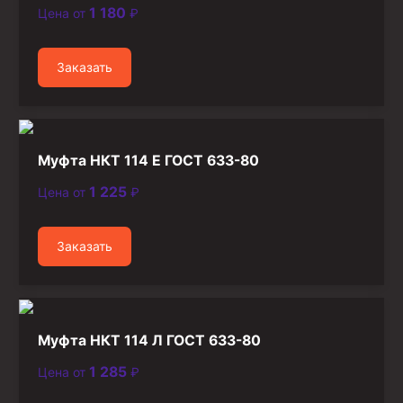
1 180
Цена от
₽
Стропы канатные
Стропы текстильные
Заказать
Стропы цепные
Канаты стальные
Элементы линии обвязки
Муфта НКТ 114 Е ГОСТ 633-80
1 225
Цена от
₽
Заказать
Муфта НКТ 114 Л ГОСТ 633-80
1 285
Цена от
₽