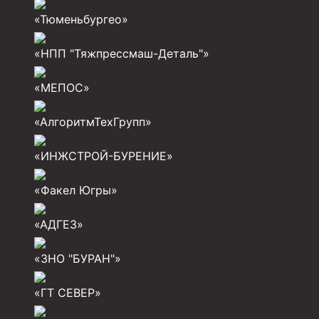
Инструмент для бурения и КРС (ловильный, авар
«Тюменьбургео»
Перья для резки кабеля
«НПП "Тяжпрессмаш-Деталь"»
Шаблоны колонные
Перья гидромониторные
«МЕПОС»
Пауки гидравлические
«АлгоритмТехГрупп»
Пауки механические
«ИНЖСТРОЙ-БУРЕНИЕ»
Желонки
«Факел Югры»
Ерши механические
Скреперы механические
«АДГЕЗ»
Штанголовки
«ЗНО "БУРАН"»
Удочки ловильные
«ГТ СЕВЕР»
Труболовки