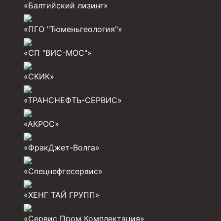
Задвижки буровые
«Балтийский лизинг»
Буровые насосы
«ПГО "Тюменьгеология"»
Противовыбросовое оборудование
«СП "ВИС-МОС"»
Системы верхнего привода (СВП)
Элеваторы трубные
«СКИК»
Буровые установки
«ТРАНСНЕФТЬ-СЕРВИС»
Циркуляционные системы и оборудование для пр
«АКРОС»
Технологическая оснастка обсадных колонн
Патрубки цементировочные ПЦ
«ФракДжет-Волга»
Краны шаровые КШЗ
«Спецнефтесервис»
Головки цементировочные универсальные
«ХЕНГ ТАЙ ГРУПП»
Устройство экранирующее для цементировани
«Сервис Пром Комплектация»
Турбулизаторы типа ЦТ