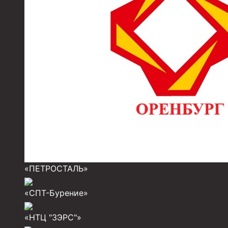
Муфты для обсадных труб
Муфта ОТТМ 102
Муфта ОТТГ 245
Муфта ОТТГ 178
Муфта ОТТМ 146
Муфта БТС 324
Муфта БТС 245
Муфта БТС 178
Муфта БТС 168
«ПЕТРОСТАЛЬ»
Муфта ОТТМ 127
«СПТ-Бурение»
Муфта БТС 146
«НТЦ "ЗЭРС"»
Муфта ОТТМ 245