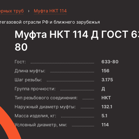
орных труб
›
Муфта НКТ 114
тегазовой отрасли РФ и ближнего зарубежья
Муфта НКТ 114 Д ГОСТ 6
80
Гост:
633-80
Длина муфты:
156
Шаг резьбы:
3.175
Группа прочности:
Д
Тип резьбового соединения:
НКТ
Наружный диаметр муфты:
132.1
Масса изделия, кг:
5.1
Условный диаметр, мм:
114