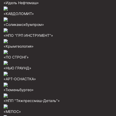
«Идель Нефтемаш»
Пробки цементировочные
«КАВДОЛОМИТ»
Скребки корончатые СК и тросовые СТ
Центраторы колонные
«Соликамскбумпром»
Герметизаторы устьевые
«НПО "ГРП ИНСТРУМЕНТ"»
Башмаки колонные
«Крымгеология»
Инструмент для бурения и КРС (ловильный, аварийный)
«ПО СТРОНГ»
Перья для резки кабеля
«НЬЮ ГРАУНД»
Шаблоны колонные
Перья гидромониторные
«АРТ-ОСНАСТКА»
Пауки гидравлические
«Тюменьбургео»
Пауки механические
«НПП "Тяжпрессмаш-Деталь"»
Желонки
«МЕПОС»
Ерши механические