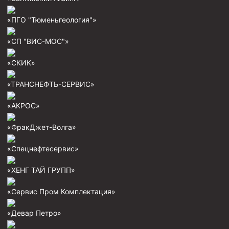
Циркуляционные системы и оборудование для
приготовления и очистки бурового раствора
«ПГО "Тюменьгеология"»
Технологическая оснастка обсадных колонн
«СП "ВИС-МОС"»
Патрубки цементировочные ПЦ
Краны шаровые КШЗ
«СКИК»
Головки цементировочные универсальные
«ТРАНСНЕФТЬ-СЕРВИС»
Устройство экранирующее для цементирования
скважин УЭЦС
«АКРОС»
Турбулизаторы типа ЦТ
«ФракДжет-Волга»
Разъединители резьбовые РР
«Спецнефтесервис»
Переводники
«ХЕНГ ТАЙ ГРУПП»
Кольца ограничительные ПЦ и ЦЦ
Клапаны обратные
«Сервис Пром Комплектация»
Краны шаровые и пробковые
«Девар Петро»
Муфты ступенчатого цементирования