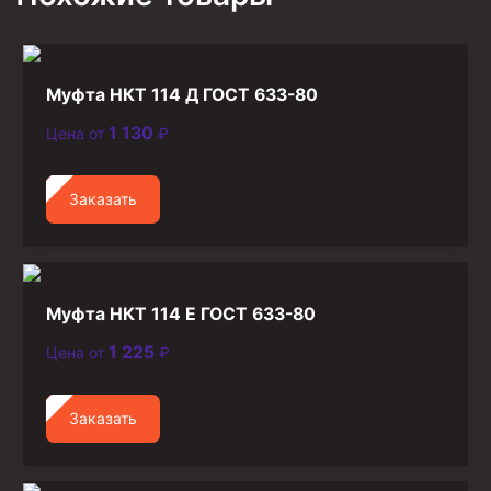
Стропы канатные
Стропы текстильные
Стропы цепные
Муфта НКТ 114 Д ГОСТ 633-80
1 130
Цена от
₽
Канаты стальные
Элементы линии обвязки
Заказать
Муфта НКТ 114 Е ГОСТ 633-80
1 225
Цена от
₽
Заказать