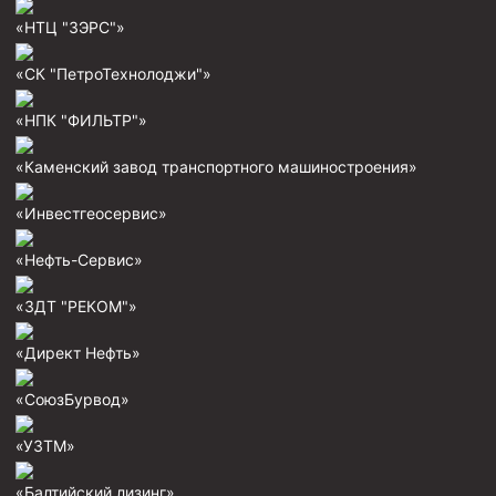
Муфта ОТТГ 146
«НТЦ "ЗЭРС"»
Муфта ОТТГ 127
«СК "ПетроТехнолоджи"»
Муфта ОТТГ 114
«НПК "ФИЛЬТР"»
Буровое оборудование
«Каменский завод транспортного машиностроения»
Фонтанная и запорная арматура
«Инвестгеосервис»
Оборудование для трубопроводов и манифольдов
высокого давления
«Нефть-Сервис»
Задвижки буровые
«ЗДТ "РЕКОМ"»
Буровые насосы
Противовыбросовое оборудование
«Директ Нефть»
Системы верхнего привода (СВП)
«СоюзБурвод»
Элеваторы трубные
«УЗТМ»
Буровые установки
«Балтийский лизинг»