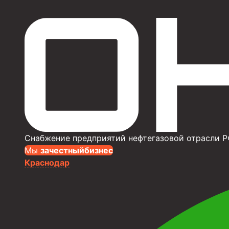
Снабжение предприятий нефтегазовой отрасли Р
Мы
за
честныйбизнес
Краснодар