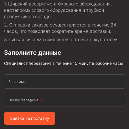
Циркуляционные системы и оборудование для
Широкий ассортимент бурового оборудования,
приготовления и очистки бурового раствора
нефтепромыслового оборудования и трубной
Технологическая оснастка обсадных колонн
продукции на складе.
Отправка заказов осуществляется в течение 24
Патрубки цементировочные ПЦ
часов, что позволяет сократить время доставки.
Краны шаровые КШЗ
Гибкая система скидок для оптовых покупателей.
Головки цементировочные универсальные
Заполните данные
Устройство экранирующее для цементирования
скважин УЭЦС
Специалист перезвонит в течение 15 минут в рабочие часы
Турбулизаторы типа ЦТ
Разъединители резьбовые РР
Ваше имя
Переводники
Кольца ограничительные ПЦ и ЦЦ
Номер телефона
Клапаны обратные
Краны шаровые и пробковые
Заявка на поставку
Муфты ступенчатого цементирования