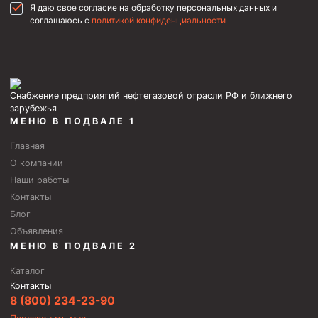
Я даю свое согласие на обработку персональных данных и
Пробки цементировочные
соглашаюсь с
политикой конфиденциальности
Скребки корончатые СК и тросовые СТ
Центраторы колонные
Герметизаторы устьевые
Снабжение предприятий нефтегазовой отрасли РФ и ближнего
зарубежья
Башмаки колонные
МЕНЮ В ПОДВАЛЕ 1
Инструмент для бурения и КРС (ловильный, аварийный)
Главная
О компании
Перья для резки кабеля
Наши работы
Шаблоны колонные
Контакты
Перья гидромониторные
Блог
Объявления
Пауки гидравлические
МЕНЮ В ПОДВАЛЕ 2
Пауки механические
Каталог
Желонки
Контакты
8 (800) 234-23-90
Ерши механические