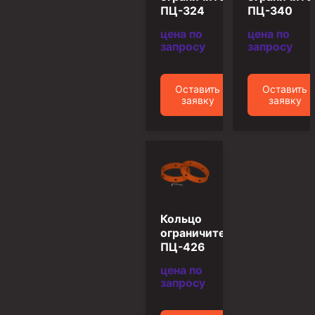
ПЦ-324
ПЦ-340
Муфта ОТТГ 146
цена по
цена по
Муфта ОТТГ 127
запросу
запросу
Муфта ОТТГ 114
Оставить
Оставить
Буровое оборудование
заявку
заявку
Фонтанная и запорная арматура
Оборудование для трубопроводов и манифольдов
высокого давления
Задвижки буровые
Буровые насосы
Кольцо
Противовыбросовое оборудование
ограничительное
Системы верхнего привода (СВП)
ПЦ-426
Элеваторы трубные
цена по
запросу
Буровые установки