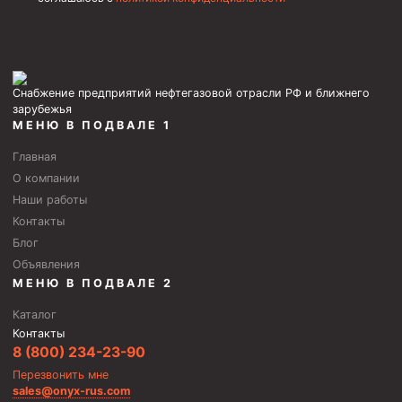
Скреперы механические
Штанголовки
Удочки ловильные
Снабжение предприятий нефтегазовой отрасли РФ и ближнего
Труболовки
зарубежья
МЕНЮ В ПОДВАЛЕ 1
Шламометаллоуловитель ШМУ
Главная
Обурочный комплекс ОК
О компании
Фрезеры торцевые с фрезерующей воронкой и с
Наши работы
заводным зубом
Контакты
Блог
Магнитные ловители
Объявления
Фрезеры арбузообразные
МЕНЮ В ПОДВАЛЕ 2
Фрезеры стартово-оконные
Каталог
Контакты
Печати свинцовые
8 (800) 234-23-90
Калибраторы расширители
Перезвонить мне
sales@onyx-rus.com
Фрезеры Барракуда