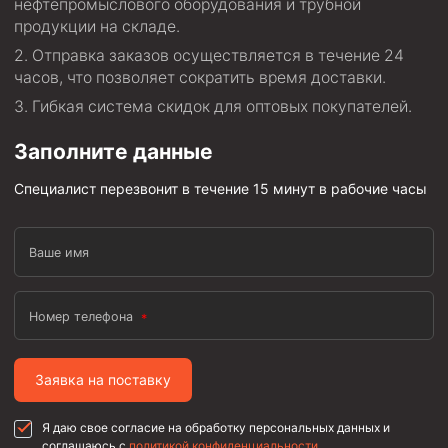
нефтепромыслового оборудования и трубной
Пробки цементировочные
продукции на складе.
Отправка заказов осуществляется в течение 24
Скребки корончатые СК и тросовые СТ
часов, что позволяет сократить время доставки.
Центраторы колонные
Гибкая система скидок для оптовых покупателей.
Герметизаторы устьевые
Заполните данные
Башмаки колонные
Специалист перезвонит в течение 15 минут в рабочие часы
Инструмент для бурения и КРС (ловильный, аварийный)
Перья для резки кабеля
Ваше имя
Шаблоны колонные
Перья гидромониторные
Номер телефона
Пауки гидравлические
Пауки механические
Заявка на поставку
Желонки
Я даю свое согласие на обработку персональных данных и
Ерши механические
соглашаюсь с
политикой конфиденциальности