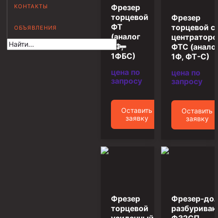
КОНТАКТЫ
Фрезер
Муфта НКВ 73
торцевой
Фрезер
ФТ
торцевой с
ОБЪЯВЛЕНИЯ
Муфта НКВ 60
(аналог
центратор
Муфта НКТ 60
1Ф,
ФТС (анало
1ФБС)
1Ф, ФТ-С)
Муфта НКВ 89
цена по
цена по
Муфта НКТ 48
запросу
запросу
Муфта НКТ 33
Оставить
Оставить
Обсадные трубы и муфты к ним
заявку
заявку
ГОСТ 31446-2017
ГОСТ 632-80
Муфты для обсадных труб
Муфта ОТТМ 102
Фрезер
Фрезер-до
Муфта ОТТГ 245
торцевой
разбурива
Муфта ОТТГ 178