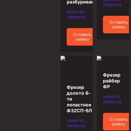
разбуривающий
запросу
Муфта ОТТГ 146
цена по
Муфта ОТТГ 127
запросу
Оставить
Муфта ОТТГ 114
заявку
Оставить
Буровое оборудование
заявку
Фонтанная и запорная арматура
Оборудование для трубопроводов и манифольдов
высокого давления
Задвижки буровые
Фрезер
райбер
Буровые насосы
ФР
Фрезер
Противовыбросовое оборудование
долото 6-
цена по
ти
запросу
Системы верхнего привода (СВП)
лопастное
Ф32СП-6Л
Элеваторы трубные
Оставить
цена по
заявку
Буровые установки
запросу