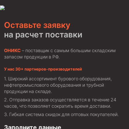
Стропы канатные
Стропы текстильные
Оставьте заявку
Стропы цепные
на расчет поставки
Канаты стальные
Элементы линии обвязки
ОНИКС
– поставщик с самым большим складским
запасом продукции в РФ.
У нас 30+ партнеров-производителей
Широкий ассортимент бурового оборудования,
нефтепромыслового оборудования и трубной
продукции на складе.
Отправка заказов осуществляется в течение 24
часов, что позволяет сократить время доставки.
Гибкая система скидок для оптовых покупателей.
Заполните данные