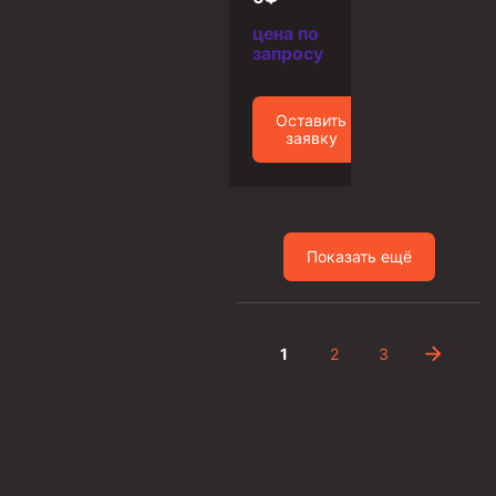
Фрезеры пилотные
цена по
запросу
Райберы конусные
Фрезеры кольцевые
Оставить
заявку
Фрезеры-долота торцевые
Ключи
Фрезерующие инструменты
Клинья — отклонители
Показать ещё
Метчики ловильные
Колокола ловильные
1
2
3
Быстроразъёмные соединения (БРС)
Рукава буровые
Стропы
Стропы канатные ВК