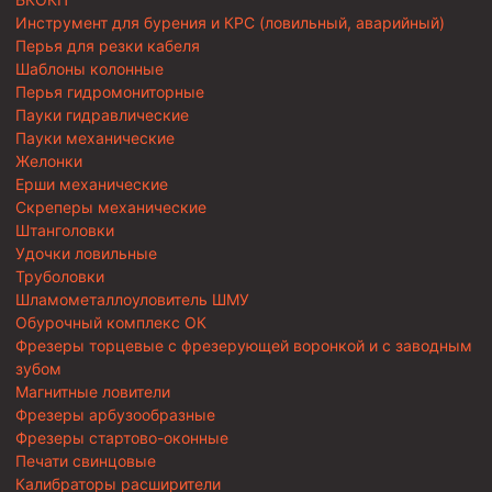
Инструмент для бурения и КРС (ловильный, аварийный)
Перья для резки кабеля
Шаблоны колонные
Перья гидромониторные
Пауки гидравлические
Пауки механические
Желонки
Ерши механические
Скреперы механические
Штанголовки
Удочки ловильные
Труболовки
Шламометаллоуловитель ШМУ
Обурочный комплекс ОК
Фрезеры торцевые с фрезерующей воронкой и с заводным
зубом
Магнитные ловители
Фрезеры арбузообразные
Фрезеры стартово-оконные
Печати свинцовые
Калибраторы расширители