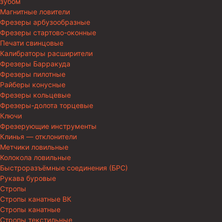
зубом
Магнитные ловители
Фрезеры арбузообразные
Фрезеры стартово-оконные
Печати свинцовые
Калибраторы расширители
Фрезеры Барракуда
Фрезеры пилотные
Райберы конусные
Фрезеры кольцевые
Фрезеры-долота торцевые
Ключи
Фрезерующие инструменты
Клинья — отклонители
Метчики ловильные
Колокола ловильные
Быстроразъёмные соединения (БРС)
Рукава буровые
Стропы
Стропы канатные ВК
Стропы канатные
Стропы текстильные