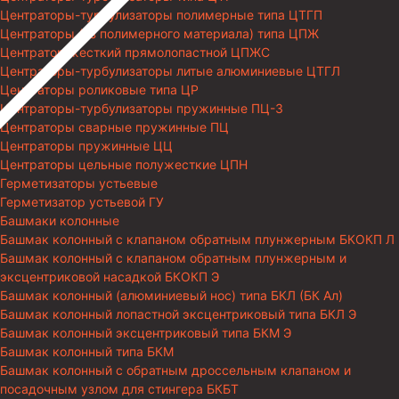
Центраторы-турбулизаторы полимерные типа ЦТГП
Центраторы (из полимерного материала) типа ЦПЖ
Центратор жесткий прямолопастной ЦПЖС
Центраторы-турбулизаторы литые алюминиевые ЦТГЛ
Центраторы роликовые типа ЦР
Центраторы-турбулизаторы пружинные ПЦ-3
Центраторы сварные пружинные ПЦ
Центраторы пружинные ЦЦ
Центраторы цельные полужесткие ЦПН
Герметизаторы устьевые
Герметизатор устьевой ГУ
Башмаки колонные
Башмак колонный с клапаном обратным плунжерным БКОКП Л
Башмак колонный с клапаном обратным плунжерным и
эксцентриковой насадкой БКОКП Э
Башмак колонный (алюминиевый нос) типа БКЛ (БК Ал)
Башмак колонный лопастной эксцентриковый типа БКЛ Э
Башмак колонный эксцентриковый типа БКМ Э
Башмак колонный типа БКМ
Башмак колонный с обратным дроссельным клапаном и
посадочным узлом для стингера БКБТ