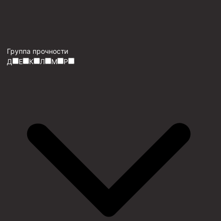
Группа прочности
Д
Е
К
Л
М
Р