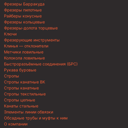
Фрезеры Барракуда
Фрезеры пилотные
Райберы конусные
Фрезеры кольцевые
Фрезеры-долота торцевые
Ключи
Фрезерующие инструменты
Клинья — отклонители
Метчики ловильные
Колокола ловильные
Быстроразъёмные соединения (БРС)
Рукава буровые
Стропы
Стропы канатные ВК
Стропы канатные
Стропы текстильные
Стропы цепные
Канаты стальные
Элементы линии обвязки
Обсадные трубы и муфты к ним
О компании