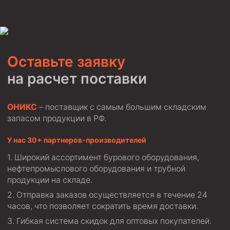
Фрезеры пилотные
Райберы конусные
Фрезеры кольцевые
Оставьте заявку
Фрезеры-долота торцевые
на расчет поставки
Ключи
Фрезерующие инструменты
ОНИКС
– поставщик с самым большим складским
Клинья — отклонители
запасом продукции в РФ.
Метчики ловильные
У нас 30+ партнеров-производителей
Колокола ловильные
Широкий ассортимент бурового оборудования,
нефтепромыслового оборудования и трубной
Быстроразъёмные соединения (БРС)
продукции на складе.
Рукава буровые
Отправка заказов осуществляется в течение 24
Стропы
часов, что позволяет сократить время доставки.
Стропы канатные ВК
Гибкая система скидок для оптовых покупателей.