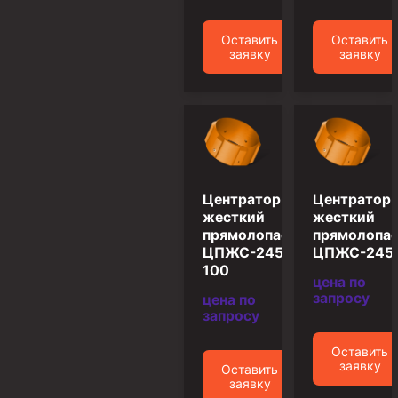
Пробки цементировочные
Оставить
Оставить
Скребки корончатые СК и тросовые СТ
заявку
заявку
Центраторы колонные
Герметизаторы устьевые
Башмаки колонные
Инструмент для бурения и КРС (ловильный, аварийный)
Центратор
Центратор
Перья для резки кабеля
жесткий
жесткий
прямолопастной
прямолопа
Шаблоны колонные
ЦПЖС-245/295,3-
ЦПЖС-245/
Перья гидромониторные
100
цена по
запросу
Пауки гидравлические
цена по
запросу
Пауки механические
Оставить
Желонки
заявку
Оставить
заявку
Ерши механические