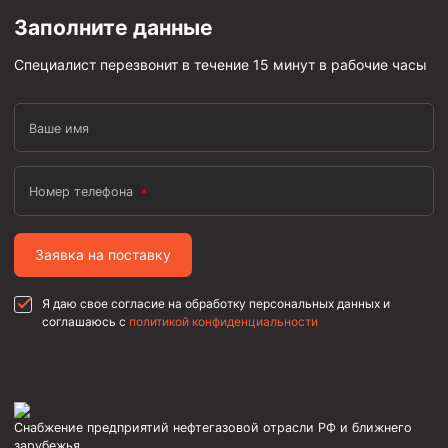
Стропы канатные
Заполните данные
Стропы текстильные
Специалист перезвонит в течение 15 минут в рабочие часы
Стропы цепные
Канаты стальные
Ваше имя
Элементы линии обвязки
Номер телефона
Заявка на поставку
Я даю свое согласие на обработку персональных данных и
соглашаюсь с
политикой конфиденциальности
Снабжение предприятий нефтегазовой отрасли РФ и ближнего
зарубежья