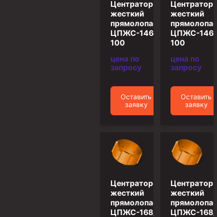
Центратор
Центратор
Муфта ОТТГ 146
жесткий
жесткий
прямолопастной
прямолопа
Муфта ОТТГ 127
ЦПЖС-146/215,9-
ЦПЖС-146/
Муфта ОТТГ 114
100
100
цена по
цена по
Буровое оборудование
запросу
запросу
Фонтанная и запорная арматура
Оборудование для трубопроводов и манифольдов
Оставить
Оставить
высокого давления
заявку
заявку
Задвижки буровые
Буровые насосы
Противовыбросовое оборудование
Системы верхнего привода (СВП)
Центратор
Центратор
Элеваторы трубные
жесткий
жесткий
прямолопастной
прямолопа
Буровые установки
ЦПЖС-168/215,9-
ЦПЖС-168/