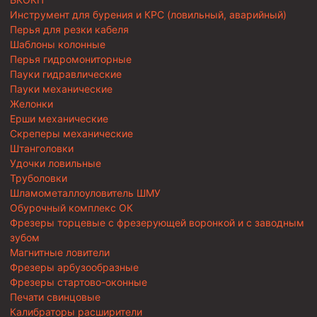
Инструмент для бурения и КРС (ловильный, аварийный)
Перья для резки кабеля
Шаблоны колонные
Перья гидромониторные
Пауки гидравлические
Пауки механические
Желонки
Ерши механические
Скреперы механические
Штанголовки
Удочки ловильные
Труболовки
Шламометаллоуловитель ШМУ
Обурочный комплекс ОК
Фрезеры торцевые с фрезерующей воронкой и с заводным
зубом
Магнитные ловители
Фрезеры арбузообразные
Фрезеры стартово-оконные
Печати свинцовые
Калибраторы расширители