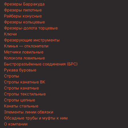
Фрезеры Барракуда
Фрезеры пилотные
Райберы конусные
Фрезеры кольцевые
Фрезеры-долота торцевые
Ключи
Фрезерующие инструменты
Клинья — отклонители
Метчики ловильные
Колокола ловильные
Быстроразъёмные соединения (БРС)
Рукава буровые
Стропы
Стропы канатные ВК
Стропы канатные
Стропы текстильные
Стропы цепные
Канаты стальные
Элементы линии обвязки
Обсадные трубы и муфты к ним
О компании