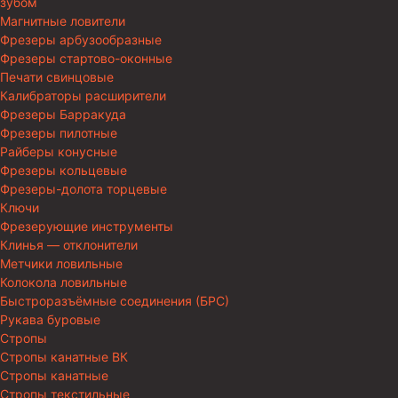
зубом
Магнитные ловители
Фрезеры арбузообразные
Фрезеры стартово-оконные
Печати свинцовые
Калибраторы расширители
Фрезеры Барракуда
Фрезеры пилотные
Райберы конусные
Фрезеры кольцевые
Фрезеры-долота торцевые
Ключи
Фрезерующие инструменты
Клинья — отклонители
Метчики ловильные
Колокола ловильные
Быстроразъёмные соединения (БРС)
Рукава буровые
Стропы
Стропы канатные ВК
Стропы канатные
Стропы текстильные