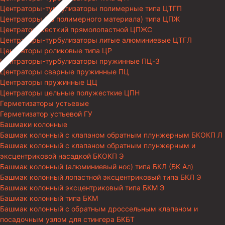
Центраторы-турбулизаторы полимерные типа ЦТГП
Центраторы (из полимерного материала) типа ЦПЖ
Центратор жесткий прямолопастной ЦПЖС
Центраторы-турбулизаторы литые алюминиевые ЦТГЛ
Центраторы роликовые типа ЦР
Центраторы-турбулизаторы пружинные ПЦ-3
Центраторы сварные пружинные ПЦ
Центраторы пружинные ЦЦ
Центраторы цельные полужесткие ЦПН
Герметизаторы устьевые
Герметизатор устьевой ГУ
Башмаки колонные
Башмак колонный с клапаном обратным плунжерным БКОКП Л
Башмак колонный с клапаном обратным плунжерным и
эксцентриковой насадкой БКОКП Э
Башмак колонный (алюминиевый нос) типа БКЛ (БК Ал)
Башмак колонный лопастной эксцентриковый типа БКЛ Э
Башмак колонный эксцентриковый типа БКМ Э
Башмак колонный типа БКМ
Башмак колонный с обратным дроссельным клапаном и
посадочным узлом для стингера БКБТ