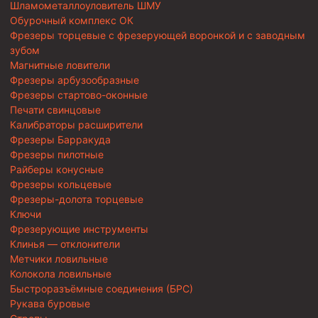
Шламометаллоуловитель ШМУ
Обурочный комплекс ОК
Фрезеры торцевые с фрезерующей воронкой и с заводным
зубом
Магнитные ловители
Фрезеры арбузообразные
Фрезеры стартово-оконные
Печати свинцовые
Калибраторы расширители
Фрезеры Барракуда
Фрезеры пилотные
Райберы конусные
Фрезеры кольцевые
Фрезеры-долота торцевые
Ключи
Фрезерующие инструменты
Клинья — отклонители
Метчики ловильные
Колокола ловильные
Быстроразъёмные соединения (БРС)
Рукава буровые