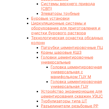
Системы верхнего привода
(СВП)
Элеваторы трубные
Буровые установки
Циркуляционные системы и
оборудование для приготовления и
очистки бурового раствора
Технологическая оснастка обсадных
колонн
Патрубки цементировочные ПЦ
Краны шаровые КШЗ
Головки цементировочные
универсальные
Головка цементировочная
универсальная с
манифольдом ГЦУ М
Головка цементировочная
универсальная ГЦУ
Устройство экранирующее для
цементирования скважин УЭЦС
Турбулизаторы типа ЦТ
Разъединители резьбовые РР