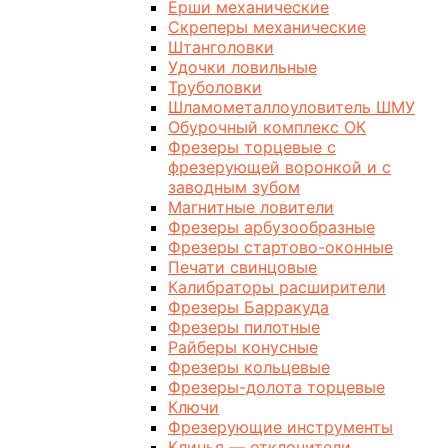
Ерши механические
Скреперы механические
Штанголовки
Удочки ловильные
Труболовки
Шламометаллоуловитель ШМУ
Обурочный комплекс ОК
Фрезеры торцевые с
фрезерующей воронкой и с
заводным зубом
Магнитные ловители
Фрезеры арбузообразные
Фрезеры стартово-оконные
Печати свинцовые
Калибраторы расширители
Фрезеры Барракуда
Фрезеры пилотные
Райберы конусные
Фрезеры кольцевые
Фрезеры-долота торцевые
Ключи
Фрезерующие инструменты
Клинья — отклонители