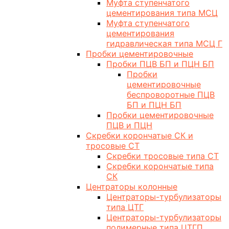
Муфта ступенчатого
цементирования типа МСЦ
Муфта ступенчатого
цементирования
гидравлическая типа МСЦ Г
Пробки цементировочные
Пробки ПЦВ БП и ПЦН БП
Пробки
цементировочные
беспроворотные ПЦВ
БП и ПЦН БП
Пробки цементировочные
ПЦВ и ПЦН
Скребки корончатые СК и
тросовые СТ
Скребки тросовые типа СТ
Скребки корончатые типа
СК
Центраторы колонные
Центраторы-турбулизаторы
типа ЦТГ
Центраторы-турбулизаторы
полимерные типа ЦТГП