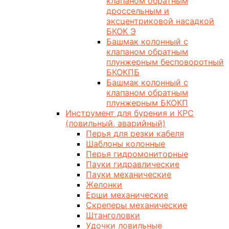
клапаном обратным
дроссельным и
эксцентриковой насадкой
БКОК Э
Башмак колонный с
клапаном обратным
плунжерным бесповоротный
БКОКПБ
Башмак колонный с
клапаном обратным
плунжерным БКОКП
Инструмент для бурения и КРС
(ловильный, аварийный)
Перья для резки кабеля
Шаблоны колонные
Перья гидромониторные
Пауки гидравлические
Пауки механические
Желонки
Ерши механические
Скреперы механические
Штанголовки
Удочки ловильные