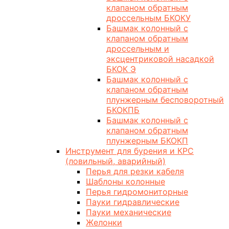
клапаном обратным
дроссельным БКОКУ
Башмак колонный с
клапаном обратным
дроссельным и
эксцентриковой насадкой
БКОК Э
Башмак колонный с
клапаном обратным
плунжерным бесповоротный
БКОКПБ
Башмак колонный с
клапаном обратным
плунжерным БКОКП
Инструмент для бурения и КРС
(ловильный, аварийный)
Перья для резки кабеля
Шаблоны колонные
Перья гидромониторные
Пауки гидравлические
Пауки механические
Желонки