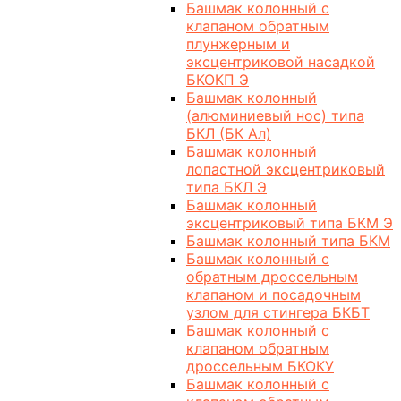
Башмак колонный с
клапаном обратным
плунжерным и
эксцентриковой насадкой
БКОКП Э
Башмак колонный
(алюминиевый нос) типа
БКЛ (БК Ал)
Башмак колонный
лопастной эксцентриковый
типа БКЛ Э
Башмак колонный
эксцентриковый типа БКМ Э
Башмак колонный типа БКМ
Башмак колонный с
обратным дроссельным
клапаном и посадочным
узлом для стингера БКБТ
Башмак колонный с
клапаном обратным
дроссельным БКОКУ
Башмак колонный с