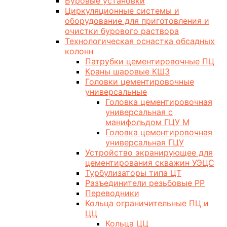
Буровые установки
Циркуляционные системы и
оборудование для приготовления и
очистки бурового раствора
Технологическая оснастка обсадных
колонн
Патрубки цементировочные ПЦ
Краны шаровые КШЗ
Головки цементировочные
универсальные
Головка цементировочная
универсальная с
манифольдом ГЦУ М
Головка цементировочная
универсальная ГЦУ
Устройство экранирующее для
цементирования скважин УЭЦС
Турбулизаторы типа ЦТ
Разъединители резьбовые РР
Переводники
Кольца ограничительные ПЦ и
ЦЦ
Кольца ЦЦ