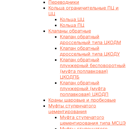
Переводники
Кольца ограничительные ПЦ и
ЦЦ
Кольца ЦЦ
Кольца ПЦ
Клапаны обратные
Клапан обратный
дроссельный типа ЦКОДМ
Клапан обратный
дроссельный типа ЦКОДУ
Клапан обратный
плунжерный бесповоротный
(муфта поплавковая)
ЦКОДПБ
Клапан обратный
плунжерный (муфта
поплавковая) ЦКОДП
Краны шаровые и пробковые
Муфты ступенчатого
цементирования
Муфта ступечатого
цементирования типа МСЦЭ
Муфты ступенчатого