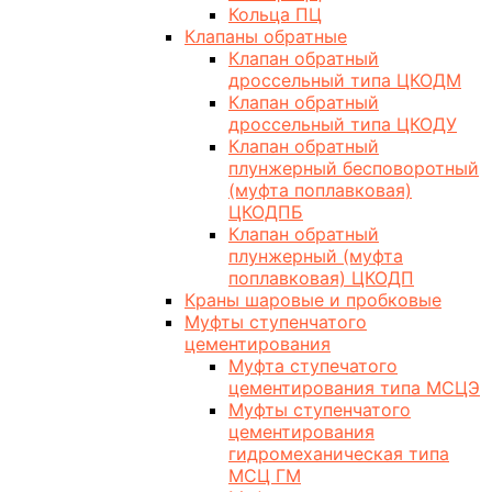
Кольца ПЦ
Клапаны обратные
Клапан обратный
дроссельный типа ЦКОДМ
Клапан обратный
дроссельный типа ЦКОДУ
Клапан обратный
плунжерный бесповоротный
(муфта поплавковая)
ЦКОДПБ
Клапан обратный
плунжерный (муфта
поплавковая) ЦКОДП
Краны шаровые и пробковые
Муфты ступенчатого
цементирования
Муфта ступечатого
цементирования типа МСЦЭ
Муфты ступенчатого
цементирования
гидромеханическая типа
МСЦ ГМ