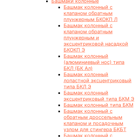
Башмаки колонные
Башмак колонный с
клапаном обратным
плунжерным БКОКП Л
Башмак колонный с
клапаном обратным
плунжерным и
эксцентриковой насадкой
БКОКП Э
Башмак колонный
(алюминиевый нос) типа
БКЛ (БК Ал)
Башмак колонный
лопастной эксцентриковый
типа БКЛ Э
Башмак колонный
эксцентриковый типа БКМ Э
Башмак колонный типа БКМ
Башмак колонный с
обратным дроссельным
клапаном и посадочным
узлом для стингера БКБТ
Башмак колонный с