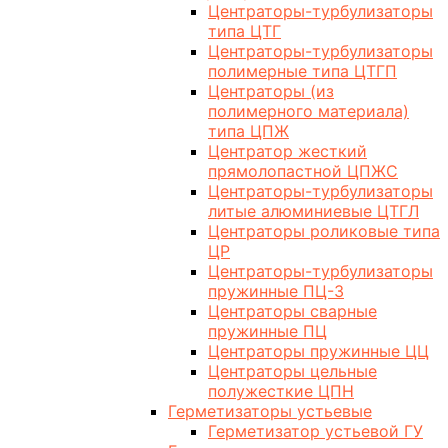
Центраторы-турбулизаторы
типа ЦТГ
Центраторы-турбулизаторы
полимерные типа ЦТГП
Центраторы (из
полимерного материала)
типа ЦПЖ
Центратор жесткий
прямолопастной ЦПЖС
Центраторы-турбулизаторы
литые алюминиевые ЦТГЛ
Центраторы роликовые типа
ЦР
Центраторы-турбулизаторы
пружинные ПЦ-3
Центраторы сварные
пружинные ПЦ
Центраторы пружинные ЦЦ
Центраторы цельные
полужесткие ЦПН
Герметизаторы устьевые
Герметизатор устьевой ГУ