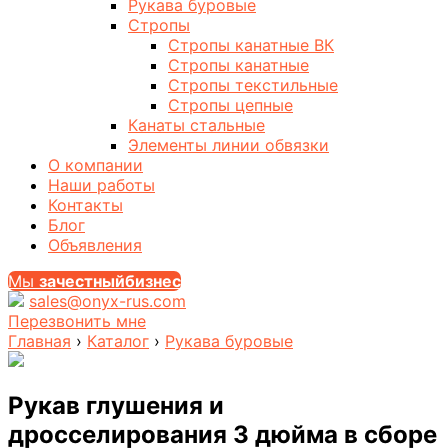
Рукава буровые
Стропы
Стропы канатные ВК
Стропы канатные
Стропы текстильные
Стропы цепные
Канаты стальные
Элементы линии обвязки
О компании
Наши работы
Контакты
Блог
Объявления
Мы
за
честныйбизнес
sales@onyx-rus.com
Перезвонить мне
Главная
›
Каталог
›
Рукава буровые
Рукав глушения и
дросселирования 3 дюйма в сборе