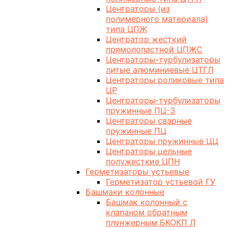
Центраторы (из
полимерного материала)
типа ЦПЖ
Центратор жесткий
прямолопастной ЦПЖС
Центраторы-турбулизаторы
литые алюминиевые ЦТГЛ
Центраторы роликовые типа
ЦР
Центраторы-турбулизаторы
пружинные ПЦ-3
Центраторы сварные
пружинные ПЦ
Центраторы пружинные ЦЦ
Центраторы цельные
полужесткие ЦПН
Герметизаторы устьевые
Герметизатор устьевой ГУ
Башмаки колонные
Башмак колонный с
клапаном обратным
плунжерным БКОКП Л