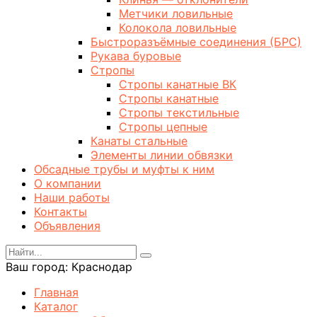
Метчики ловильные
Колокола ловильные
Быстроразъёмные соединения (БРС)
Рукава буровые
Стропы
Стропы канатные ВК
Стропы канатные
Стропы текстильные
Стропы цепные
Канаты стальные
Элементы линии обвязки
Обсадные трубы и муфты к ним
О компании
Наши работы
Контакты
Объявления
Ваш город:
Краснодар
Главная
Каталог