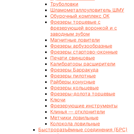
Труболовки
Шламометаллоуловитель ШМУ
Обурочный комплекс ОК
Фрезеры торцевые с
фрезерующей воронкой и с
заводным зубом
Магнитные ловители
Фрезеры арбузообразные
Фрезеры стартово-оконные
Печати свинцовые
Калибраторы расширители
Фрезеры Барракуда
Фрезеры пилотные
Райберы конусные
Фрезеры кольцевые
Фрезеры-долота торцевые
Ключи
Фрезерующие инструменты
Клинья — отклонители
Метчики ловильные
Колокола ловильные
Быстроразъёмные соединения (БРС)