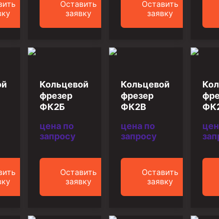
ийный)
вить
Оставить
Оставить
вку
заявку
заявку
ой
Кольцевой
Кольцевой
Кол
фрезер
фрезер
фре
ФК2Б
ФК2В
ФК
цена по
цена по
цен
запросу
запросу
зап
вить
Оставить
Оставить
вку
заявку
заявку