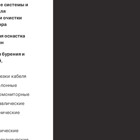
е системы и
для
и очистки
ора
я оснастка
нн
 бурения и
,
езки кабеля
олонные
ромониторные
авлические
нические
ические
еханические