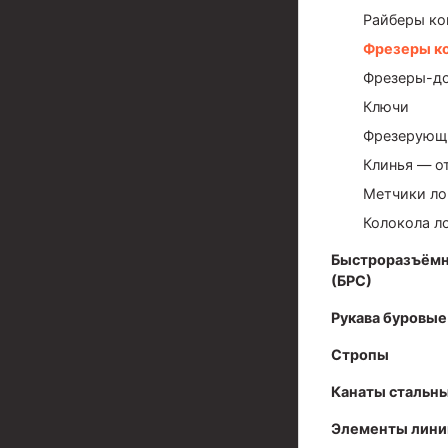
Задвижки буровые
Райберы ко
Буровые насосы
Фрезеры к
Противовыбросовое оборудование
Фрезеры-до
Ключи
Системы верхнего привода (СВП)
Фрезерующ
Элеваторы трубные
Клинья — о
Буровые установки
Метчики ло
Колокола л
Циркуляционные системы и оборудование для пр
Технологическая оснастка обсадных колонн
Быстроразъёмн
(БРС)
Патрубки цементировочные ПЦ
Рукава буровые
Краны шаровые КШЗ
Стропы
Головки цементировочные универсальные
Канаты стальн
Устройство экранирующее для цементировани
Элементы лини
Турбулизаторы типа ЦТ