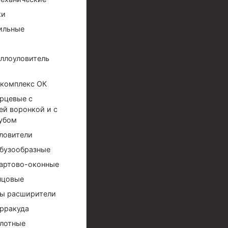
ки
ильные
ллоуловитель
комплекс ОК
рцевые с
й воронкой и с
убом
ловители
бузообразные
артово-оконные
нцовые
ы расширители
рракуда
ов высокого давления
лотные