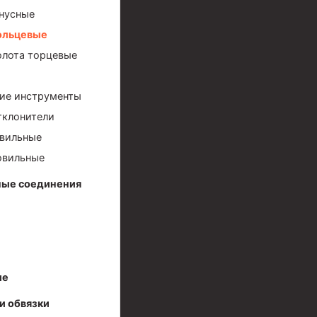
нусные
ольцевые
лота торцевые
ие инструменты
тклонители
вильные
овильные
иготовления и очистки бурового раствора
ые соединения
ые
я скважин УЭЦС
и обвязки