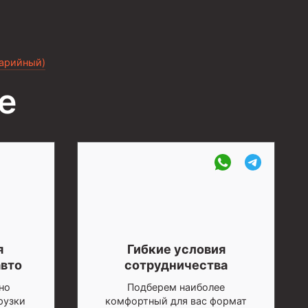
варийный)
е
я
Гибкие условия
авто
сотрудничества
но
Подберем наиболее
рузки
комфортный для вас формат