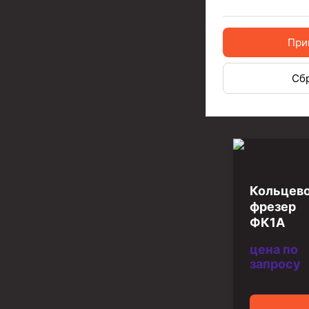
Разъединители резьбовые РР
При
Переводники
Кольца ограничительные ПЦ и ЦЦ
Сб
Клапаны обратные
Краны шаровые и пробковые
Муфты ступенчатого цементирования
Пробки цементировочные
Кольцев
фрезер
Скребки корончатые СК и тросовые СТ
ФК1А
Центраторы колонные
цена по
Герметизаторы устьевые
запросу
Башмаки колонные