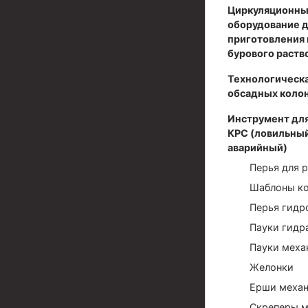
Циркуляционны
Муфты для обсадных труб
оборудование 
приготовления 
Муфта ОТТМ 102
бурового раств
Муфта ОТТГ 245
Технологическа
обсадных коло
Муфта ОТТГ 178
Инструмент для
Муфта ОТТМ 146
КРС (ловильный
Муфта БТС 324
аварийный)
Перья для р
Муфта БТС 245
Шаблоны к
Муфта БТС 178
Перья гид
Муфта БТС 168
Пауки гидр
Пауки меха
Муфта ОТТМ 127
Желонки
Муфта БТС 146
Ерши механ
Муфта ОТТМ 245
Скреперы м