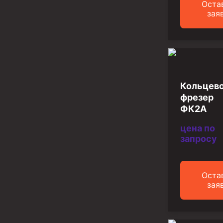
Инструмент для бурения и КРС (ловильный, авар
Оста
зая
Перья для резки кабеля
Шаблоны колонные
Перья гидромониторные
Пауки гидравлические
Кольцев
Пауки механические
фрезер
ФК2А
Желонки
цена по
Ерши механические
запросу
Скреперы механические
Штанголовки
Оста
зая
Удочки ловильные
Труболовки