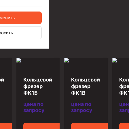
менить
росить
ой
Кольцевой
Кольцевой
Кол
фрезер
фрезер
фре
ФК1Б
ФК1В
ФК
цена по
цена по
цен
запросу
запросу
зап