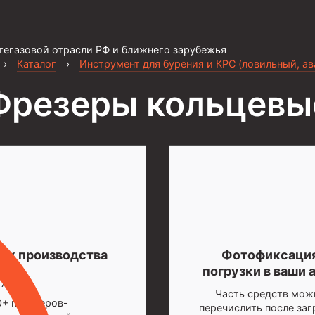
тегазовой отрасли РФ и ближнего зарубежья
›
Каталог
›
Инструмент для бурения и КРС (ловильный, а
Фрезеры кольцевы
ок производства
Фотофиксаци
погрузки в ваши 
-7 дней
Часть средств мож
0+ партнеров-
перечислить после заг