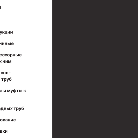
И
укции
инные
ессорные
к ним
осно-
 труб
ы и муфты к
адных труб
дование
вки