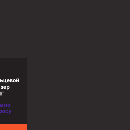
ьцевой
зер
1Г
а по
росу