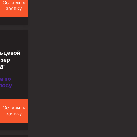
Оставить
заявку
ьцевой
зер
2Г
а по
росу
Оставить
заявку