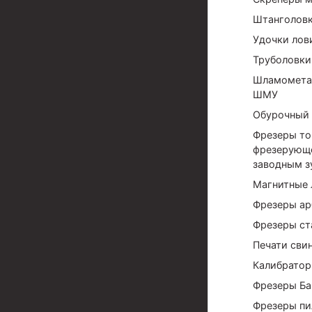
Штанголов
Муфта ОТТМ 324
Удочки лов
Муфта ОТТМ 178
Труболовки
Муфта ОТТМ 168
Шламомета
ШМУ
Муфта ОТТМ 114
Обурочный 
Муфта ОТТГ 168
Фрезеры то
фрезерующе
Муфта ОТТГ 146
заводным з
Муфта ОТТГ 127
Магнитные 
Муфта ОТТГ 114
Фрезеры ар
Фрезеры ст
Буровое оборудование
Печати сви
Фонтанная и запорная арматура
Калибратор
Фрезеры Ба
Оборудование для трубопроводов и манифольд
Фрезеры пи