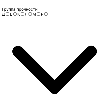
Группа прочности
Д
Е
К
Л
М
Р