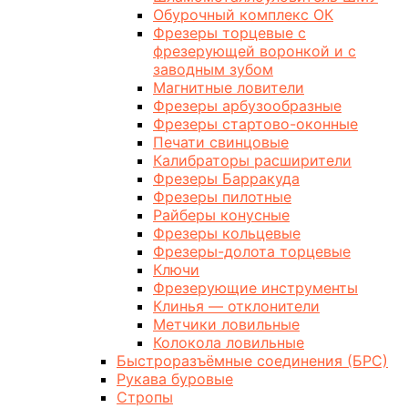
Обурочный комплекс ОК
Фрезеры торцевые с
фрезерующей воронкой и с
заводным зубом
Магнитные ловители
Фрезеры арбузообразные
Фрезеры стартово-оконные
Печати свинцовые
Калибраторы расширители
Фрезеры Барракуда
Фрезеры пилотные
Райберы конусные
Фрезеры кольцевые
Фрезеры-долота торцевые
Ключи
Фрезерующие инструменты
Клинья — отклонители
Метчики ловильные
Колокола ловильные
Быстроразъёмные соединения (БРС)
Рукава буровые
Стропы