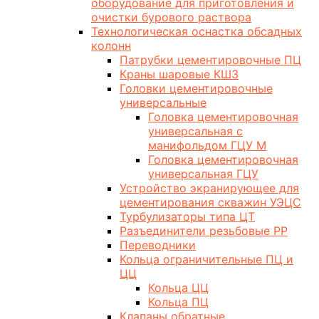
оборудование для приготовления и
очистки бурового раствора
Технологическая оснастка обсадных
колонн
Патрубки цементировочные ПЦ
Краны шаровые КШЗ
Головки цементировочные
универсальные
Головка цементировочная
универсальная с
манифольдом ГЦУ М
Головка цементировочная
универсальная ГЦУ
Устройство экранирующее для
цементирования скважин УЭЦС
Турбулизаторы типа ЦТ
Разъединители резьбовые РР
Переводники
Кольца ограничительные ПЦ и
ЦЦ
Кольца ЦЦ
Кольца ПЦ
Клапаны обратные