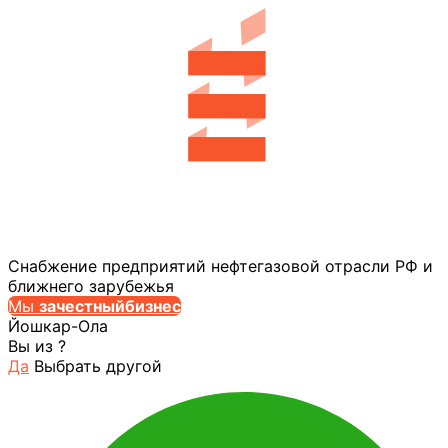
Снабжение предприятий нефтегазовой отрасли РФ и
ближнего зарубежья
Мы
за
честныйбизнес
Йошкар-Ола
Вы из
?
Да
Выбрать другой