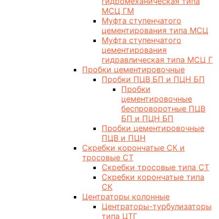
гидромеханическая типа
МСЦ ГМ
Муфта ступенчатого
цементирования типа МСЦ
Муфта ступенчатого
цементирования
гидравлическая типа МСЦ Г
Пробки цементировочные
Пробки ПЦВ БП и ПЦН БП
Пробки
цементировочные
беспроворотные ПЦВ
БП и ПЦН БП
Пробки цементировочные
ПЦВ и ПЦН
Скребки корончатые СК и
тросовые СТ
Скребки тросовые типа СТ
Скребки корончатые типа
СК
Центраторы колонные
Центраторы-турбулизаторы
типа ЦТГ