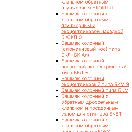
клапаном обратным
плунжерным БКОКП Л
Башмак колонный с
клапаном обратным
плунжерным и
эксцентриковой насадкой
БКОКП Э
Башмак колонный
(алюминиевый нос) типа
БКЛ (БК Ал)
Башмак колонный
лопастной эксцентриковый
типа БКЛ Э
Башмак колонный
эксцентриковый типа БКМ Э
Башмак колонный типа БКМ
Башмак колонный с
обратным дроссельным
клапаном и посадочным
узлом для стингера БКБТ
Башмак колонный с
клапаном обратным
дроссельным БКОКУ