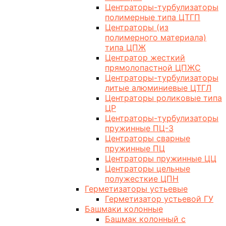
Центраторы-турбулизаторы
полимерные типа ЦТГП
Центраторы (из
полимерного материала)
типа ЦПЖ
Центратор жесткий
прямолопастной ЦПЖС
Центраторы-турбулизаторы
литые алюминиевые ЦТГЛ
Центраторы роликовые типа
ЦР
Центраторы-турбулизаторы
пружинные ПЦ-3
Центраторы сварные
пружинные ПЦ
Центраторы пружинные ЦЦ
Центраторы цельные
полужесткие ЦПН
Герметизаторы устьевые
Герметизатор устьевой ГУ
Башмаки колонные
Башмак колонный с