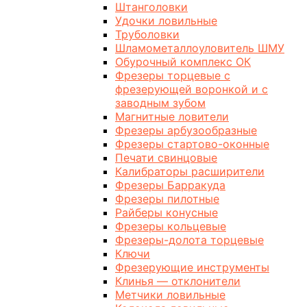
Штанголовки
Удочки ловильные
Труболовки
Шламометаллоуловитель ШМУ
Обурочный комплекс ОК
Фрезеры торцевые с
фрезерующей воронкой и с
заводным зубом
Магнитные ловители
Фрезеры арбузообразные
Фрезеры стартово-оконные
Печати свинцовые
Калибраторы расширители
Фрезеры Барракуда
Фрезеры пилотные
Райберы конусные
Фрезеры кольцевые
Фрезеры-долота торцевые
Ключи
Фрезерующие инструменты
Клинья — отклонители
Метчики ловильные