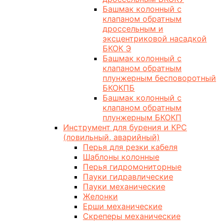
Башмак колонный с
клапаном обратным
дроссельным и
эксцентриковой насадкой
БКОК Э
Башмак колонный с
клапаном обратным
плунжерным бесповоротный
БКОКПБ
Башмак колонный с
клапаном обратным
плунжерным БКОКП
Инструмент для бурения и КРС
(ловильный, аварийный)
Перья для резки кабеля
Шаблоны колонные
Перья гидромониторные
Пауки гидравлические
Пауки механические
Желонки
Ерши механические
Скреперы механические