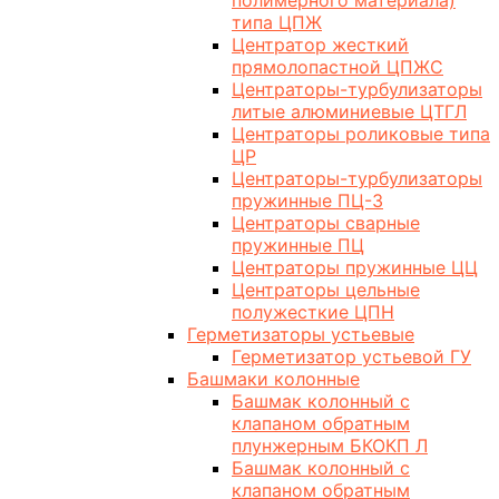
полимерного материала)
типа ЦПЖ
Центратор жесткий
прямолопастной ЦПЖС
Центраторы-турбулизаторы
литые алюминиевые ЦТГЛ
Центраторы роликовые типа
ЦР
Центраторы-турбулизаторы
пружинные ПЦ-3
Центраторы сварные
пружинные ПЦ
Центраторы пружинные ЦЦ
Центраторы цельные
полужесткие ЦПН
Герметизаторы устьевые
Герметизатор устьевой ГУ
Башмаки колонные
Башмак колонный с
клапаном обратным
плунжерным БКОКП Л
Башмак колонный с
клапаном обратным