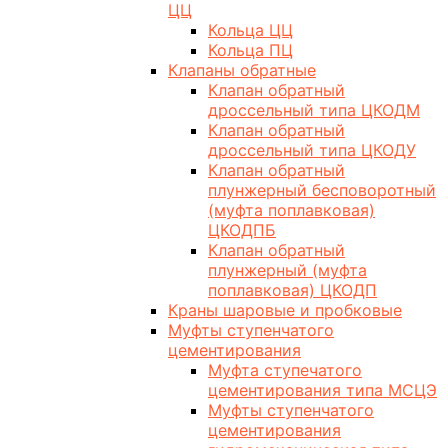
ЦЦ
Кольца ЦЦ
Кольца ПЦ
Клапаны обратные
Клапан обратный
дроссельный типа ЦКОДМ
Клапан обратный
дроссельный типа ЦКОДУ
Клапан обратный
плунжерный бесповоротный
(муфта поплавковая)
ЦКОДПБ
Клапан обратный
плунжерный (муфта
поплавковая) ЦКОДП
Краны шаровые и пробковые
Муфты ступенчатого
цементирования
Муфта ступечатого
цементирования типа МСЦЭ
Муфты ступенчатого
цементирования