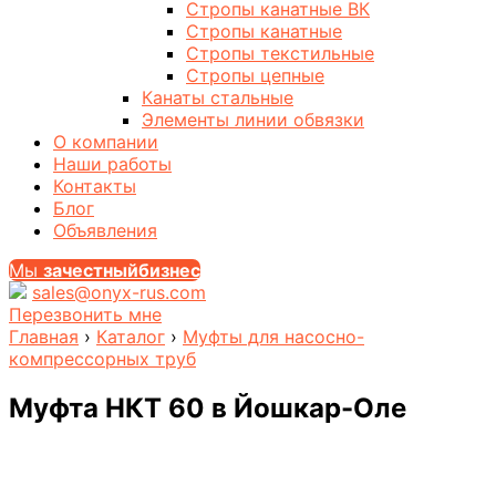
Стропы канатные ВК
Стропы канатные
Стропы текстильные
Стропы цепные
Канаты стальные
Элементы линии обвязки
О компании
Наши работы
Контакты
Блог
Объявления
Мы
за
честныйбизнес
sales@onyx-rus.com
Перезвонить мне
Главная
›
Каталог
›
Муфты для насосно-
компрессорных труб
Муфта НКТ 60
в Йошкар-Оле