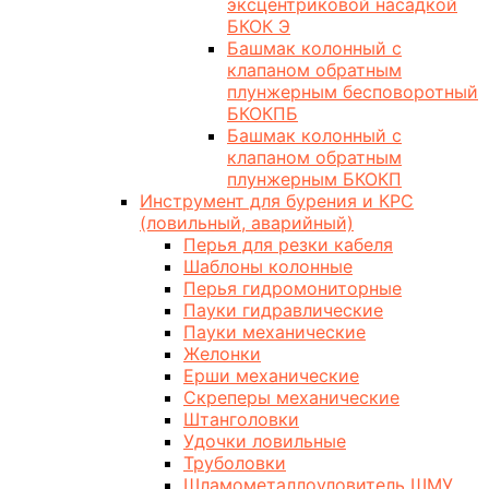
эксцентриковой насадкой
БКОК Э
Башмак колонный с
клапаном обратным
плунжерным бесповоротный
БКОКПБ
Башмак колонный с
клапаном обратным
плунжерным БКОКП
Инструмент для бурения и КРС
(ловильный, аварийный)
Перья для резки кабеля
Шаблоны колонные
Перья гидромониторные
Пауки гидравлические
Пауки механические
Желонки
Ерши механические
Скреперы механические
Штанголовки
Удочки ловильные
Труболовки
Шламометаллоуловитель ШМУ