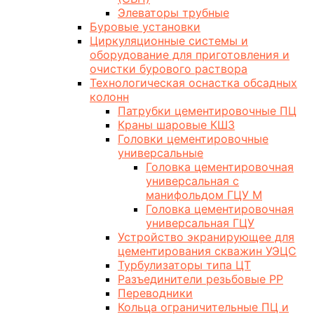
Элеваторы трубные
Буровые установки
Циркуляционные системы и
оборудование для приготовления и
очистки бурового раствора
Технологическая оснастка обсадных
колонн
Патрубки цементировочные ПЦ
Краны шаровые КШЗ
Головки цементировочные
универсальные
Головка цементировочная
универсальная с
манифольдом ГЦУ М
Головка цементировочная
универсальная ГЦУ
Устройство экранирующее для
цементирования скважин УЭЦС
Турбулизаторы типа ЦТ
Разъединители резьбовые РР
Переводники
Кольца ограничительные ПЦ и