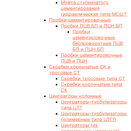
Муфта ступенчатого
цементирования
гидравлическая типа МСЦ Г
Пробки цементировочные
Пробки ПЦВ БП и ПЦН БП
Пробки
цементировочные
беспроворотные ПЦВ
БП и ПЦН БП
Пробки цементировочные
ПЦВ и ПЦН
Скребки корончатые СК и
тросовые СТ
Скребки тросовые типа СТ
Скребки корончатые типа
СК
Центраторы колонные
Центраторы-турбулизаторы
типа ЦТГ
Центраторы-турбулизаторы
полимерные типа ЦТГП
Центраторы (из