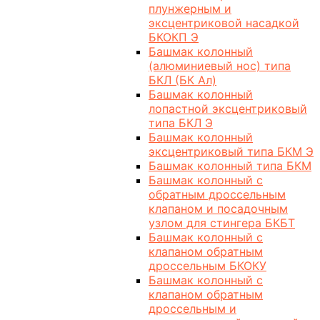
плунжерным и
эксцентриковой насадкой
БКОКП Э
Башмак колонный
(алюминиевый нос) типа
БКЛ (БК Ал)
Башмак колонный
лопастной эксцентриковый
типа БКЛ Э
Башмак колонный
эксцентриковый типа БКМ Э
Башмак колонный типа БКМ
Башмак колонный с
обратным дроссельным
клапаном и посадочным
узлом для стингера БКБТ
Башмак колонный с
клапаном обратным
дроссельным БКОКУ
Башмак колонный с
клапаном обратным
дроссельным и