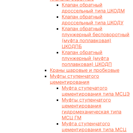
Клапан обратный
дроссельный типа ЦКОДМ
Клапан обратный
дроссельный типа ЦКОДУ
Клапан обратный
плунжерный бесповоротный
(муфта поплавковая)
ЦКОДПБ
Клапан обратный
плунжерный (муфта
поплавковая) ЦКОДП
Краны шаровые и пробковые
Муфты ступенчатого
цементирования
Муфта ступечатого
цементирования типа МСЦЭ
Муфты ступенчатого
цементирования
гидромеханическая типа
МСЦ ГМ
Муфта ступенчатого
цементирования типа МСЦ