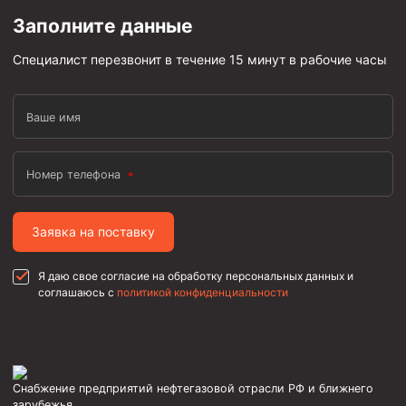
Муфта ОТТГ 146
Заполните данные
Муфта ОТТГ 127
Специалист перезвонит в течение 15 минут в рабочие часы
Муфта ОТТГ 114
Буровое оборудование
Ваше имя
Фонтанная и запорная арматура
Номер телефона
Оборудование для трубопроводов и манифольдов
высокого давления
Задвижки буровые
Заявка на поставку
Буровые насосы
Я даю свое согласие на обработку персональных данных и
Противовыбросовое оборудование
соглашаюсь с
политикой конфиденциальности
Системы верхнего привода (СВП)
Элеваторы трубные
Буровые установки
Снабжение предприятий нефтегазовой отрасли РФ и ближнего
зарубежья