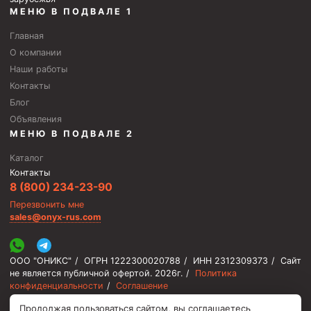
Циркуляционные системы и оборудование для
МЕНЮ В ПОДВАЛЕ 1
приготовления и очистки бурового раствора
Главная
Технологическая оснастка обсадных колонн
О компании
Патрубки цементировочные ПЦ
Наши работы
Краны шаровые КШЗ
Контакты
Блог
Головки цементировочные универсальные
Объявления
Устройство экранирующее для цементирования
МЕНЮ В ПОДВАЛЕ 2
скважин УЭЦС
Каталог
Турбулизаторы типа ЦТ
Контакты
8 (800) 234-23-90
Разъединители резьбовые РР
Перезвонить мне
Переводники
sales@onyx-rus.com
Кольца ограничительные ПЦ и ЦЦ
Клапаны обратные
ООО "ОНИКС"
/
ОГРН 1222300020788
/
ИНН 2312309373
/
Сайт
не является публичной офертой.
2026г.
/
Политика
Краны шаровые и пробковые
конфиденциальности
/
Соглашение
Муфты ступенчатого цементирования
Продолжая пользоваться сайтом, вы соглашаетесь