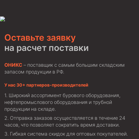
Муфта ОТТМ 146
Муфта БТС 324
Муфта БТС 245
Оставьте заявку
Муфта БТС 178
на расчет поставки
Муфта БТС 168
Муфта ОТТМ 127
ОНИКС
– поставщик с самым большим складским
запасом продукции в РФ.
Муфта БТС 146
Муфта ОТТМ 245
У нас 30+ партнеров-производителей
Муфта ОТТМ 324
Широкий ассортимент бурового оборудования,
нефтепромыслового оборудования и трубной
Муфта ОТТМ 178
продукции на складе.
Муфта ОТТМ 168
Отправка заказов осуществляется в течение 24
Муфта ОТТМ 114
часов, что позволяет сократить время доставки.
Гибкая система скидок для оптовых покупателей.
Муфта ОТТГ 168