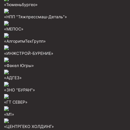
«Тюменьбургео»
Фрезеры кольцевые
Фрезеры-долота торцевые
«НПП "Тяжпрессмаш-Деталь"»
Ключи
«МЕПОС»
Фрезерующие инструменты
«АлгоритмТехГрупп»
Клинья — отклонители
«ИНЖСТРОЙ-БУРЕНИЕ»
Метчики ловильные
Колокола ловильные
«Факел Югры»
Быстроразъёмные соединения (БРС)
«АДГЕЗ»
Рукава буровые
«ЗНО "БУРАН"»
Стропы
«ГТ СЕВЕР»
Стропы канатные ВК
Стропы канатные
«М1»
Стропы текстильные
«ЦЕНТРГЕКО ХОЛДИНГ»