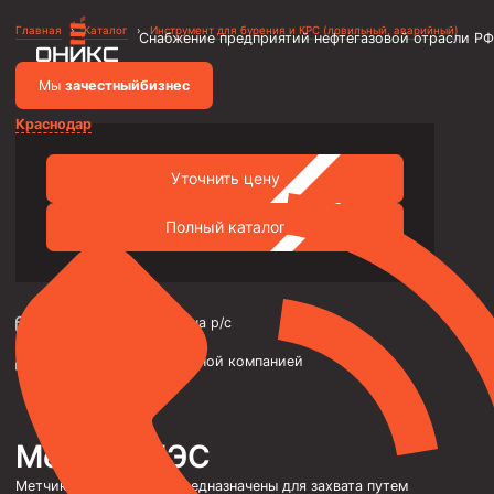
Главная
›
Каталог
›
Инструмент для бурения и КРС (ловильный, аварийный)
Снабжение предприятий нефтегазовой отрасли РФ
Мы
за
честныйбизнес
Краснодар
Уточнить цену
Объявления
Металлоконструкции
Полный каталог
Каркасы зданий и сооружений
Фильтры скважинные
Оплата:
переводом на р/с
Насосно-компрессорные трубы и муфты к ним
Доставка:
транспортной компанией
Трубы НКТ ТУ 14-161-198-2002
Насосно-компрессорные трубы API Spec 5CT
Метчик МЭС
Трубы НКТ ТУ 1308-206-00147016-2002
Метчики специальные предназначены для захвата путем
Трубы НКТ ТУ 14-161-195-2001