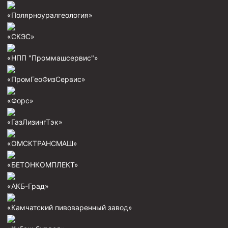
Стропы цепные
«Полярноуралгеология»
Канаты стальные
«СКЭС»
Элементы линии обвязки
«НПП "Проммашсервис"»
«ПромГеоФизСервис»
«Форс»
«ГазЛизингТэк»
«ОМСКТРАНСМАШ»
«БЕТОНКОМПЛЕКТ»
«АКБ-Град»
«Камчатский пивоваренный завод»