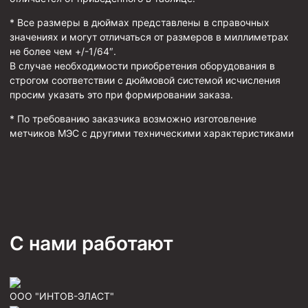
* Все размеры в дюймах представлены в справочных
Муфта ОТТМ 146
значениях и могут отличаться от размеров в миллиметрах
Муфта БТС 324
не более чем +/-1/64″.
В случае необходимости приобретения оборудования в
Муфта БТС 245
строгом соответствии с дюймовой системой исчисления
Муфта БТС 178
просим указать это при формировании заказа.
Муфта БТС 168
* По требованию заказчика возможно изготовление
метчиков МЭС с другими техническими характеристиками
Муфта ОТТМ 127
Муфта БТС 146
Муфта ОТТМ 245
Муфта ОТТМ 324
Муфта ОТТМ 178
С нами работают
Муфта ОТТМ 168
Муфта ОТТМ 114
ООО "ИНТОВ-ЭЛАСТ"
Муфта ОТТГ 168