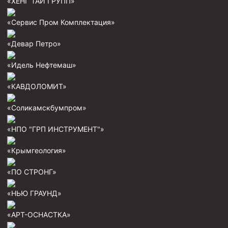
Штанголовки
«ХЕНГ ТАЙ ГРУПП»
Удочки ловильные
«Сервис Пром Комплектация»
Труболовки
«Девар Петро»
Шламометаллоуловитель ШМУ
«Идель Нефтемаш»
Обурочный комплекс ОК
Фрезеры торцевые с фрезерующей воронкой и с заводн
«КАВДОЛОМИТ»
Магнитные ловители
«Соликамскбумпром»
Фрезеры арбузообразные
«НПО "ГРП ИНСТРУМЕНТ"»
Фрезеры стартово-оконные
«Крымгеология»
Печати свинцовые
Калибраторы расширители
«ПО СТРОНГ»
Фрезеры Барракуда
«НЬЮ ГРАУНД»
Фрезеры пилотные
«АРТ-ОСНАСТКА»
Райберы конусные