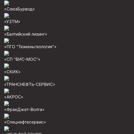
Скребки корончатые СК и тросовые СТ
«СоюзБурвод»
Центраторы колонные
Герметизаторы устьевые
«УЗТМ»
Башмаки колонные
«Балтийский лизинг»
Инструмент для бурения и КРС (ловильный, аварийный)
«ПГО "Тюменьгеология"»
Перья для резки кабеля
«СП "ВИС-МОС"»
Шаблоны колонные
«СКИК»
Перья гидромониторные
«ТРАНСНЕФТЬ-СЕРВИС»
Пауки гидравлические
Пауки механические
«АКРОС»
Желонки
«ФракДжет-Волга»
Ерши механические
«Спецнефтесервис»
Скреперы механические