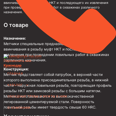
ввинчивания в резьбу муфт НКТ и последующего их извлечения
при проведении ловильных работ в скважинах различного
Трубы НКТ ТУ 14-3Р-138-2014
назначения.
Трубы НКТ ТУ 14-3Р-121-2011
О товаре
Трубы НКТ ТУ 14-161-232-2008
Трубы НКТ ТУ 39-0147016-97-99
Назначение:
Трубы НКТ ТУ 14-3-1534-87
Метчики специальные предназначены для захвата путем
ввинчивания в резьбу муфт НКТ и последующего их
Трубы НКТ ТУ 14-161-237-2018
извлечения при проведении ловильных работ в скважинах
sales@onyx-rus.com
Трубы НКТ ТУ 14-161-237-2018
различного назначения.
Перезвонить мне
Краснодар
Трубы НКТ ГОСТ 633-80
Конструкция:
ГЛАВНАЯ
Метчик представляет собой патрубок, в верхней части
Муфты для насосно-компрессорных труб
которого выполнена присоединительная резьба, в нижней
части – наружная ловильная резьба, повторяющая профиль
КАТАЛОГ
Муфта НКТ 114
резьбы НКТ или замковой резьбы с большим натягом.
Метчики изготавливаются из высококачественной
ОБСАДНЫЕ ТРУБЫ И МУФТЫ К НИМ
Муфта НКТ 102
легированной цементируемой стали. Поверхность
Муфта НКТ 89
ловильной резьбы имеет твердость свыше 60 HRC.
О КОМПАНИИ
Муфта НКТ 73