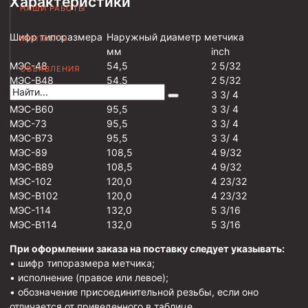
Характеристики
НАШИ РАБОТЫ
Муфта НКВ 73
Шифр типоразмера
Наружный диаметр метчика
КОНТАКТЫ
Муфта НКВ 60
мм
inch
Муфта НКТ 60
МЭС-48
54,5
2 5/32
ОБЪЯВЛЕНИЯ
МЭС-В48
54,5
2 5/32
Муфта НКВ 89
МЭС-60
95,5
3 3/ 4
МЭС-В60
95,5
3 3/ 4
Муфта НКТ 48
МЭС-73
95,5
3 3/ 4
Муфта НКТ 33
МЭС-В73
95,5
3 3/ 4
МЭС-89
108,5
4 9/32
Обсадные трубы и муфты к ним
МЭС-В89
108,5
4 9/32
МЭС-102
120,0
4 23/32
ГОСТ 31446-2017
МЭС-В102
120,0
4 23/32
ГОСТ 632-80
МЭС-114
132,0
5 3/16
МЭС-В114
132,0
5 3/16
Муфты для обсадных труб
При оформлении заказа на поставку следует указывать:
Муфта ОТТМ 102
• шифр типоразмера метчика;
• исполнение (правое или левое);
Муфта ОТТГ 245
• обозначение присоединительной резьбы, если оно
отличается от приведенного в таблице.
Муфта ОТТГ 178