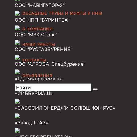
ООО "НАВИГАТОР-2"
Муфта НКТ 102
ОБСАДНЫЕ ТРУБЫ И МУФТЫ К НИМ
Муфта НКТ 89
ООО НПП "БУРИНТЕХ"
Муфта НКТ 73
О КОМПАНИИ
ООО "МВК Сталь"
Муфта НКВ 73
НАШИ РАБОТЫ
ООО "РУСГАЗБУРЕНИЕ"
Муфта НКВ 60
КОНТАКТЫ
Муфта НКТ 60
ООО "АЛРОСА-Спецбурение"
Муфта НКВ 89
ОБЪЯВЛЕНИЯ
«ТД Тяжпрессмаш»
Муфта НКТ 48
«СИББУРМАШ»
Муфта НКТ 33
«САБСОИЛ ЭНЕРДЖИ СОЛЮШИОН РУС»
Обсадные трубы и муфты к ним
ГОСТ 31446-2017
«Завод ГРАЗ»
ГОСТ 632-80