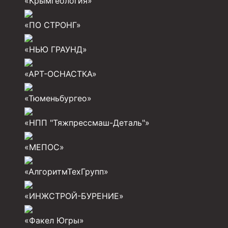
«Крымгеология»
Разъединители резьбовые РР
«ПО СТРОНГ»
Переводники
«НЬЮ ГРАУНД»
Кольца ограничительные ПЦ и ЦЦ
«АРТ-ОСНАСТКА»
Клапаны обратные
Краны шаровые и пробковые
«Тюменьбургео»
Муфты ступенчатого цементирования
«НПП "Тяжпрессмаш-Деталь"»
Пробки цементировочные
«МЕПОС»
Скребки корончатые СК и тросовые СТ
«АлгоритмТехГрупп»
Центраторы колонные
Герметизаторы устьевые
«ИНЖСТРОЙ-БУРЕНИЕ»
Башмаки колонные
«Факел Югры»