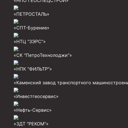
«НПО ГЕОСПЕЦСТРОЙ»
Муфты для обсадных труб
«ПЕТРОСТАЛЬ»
Муфта ОТТМ 102
«СПТ-Бурение»
Муфта ОТТГ 245
Муфта ОТТГ 178
«НТЦ "ЗЭРС"»
Муфта ОТТМ 146
«СК "ПетроТехнолоджи"»
Муфта БТС 324
«НПК "ФИЛЬТР"»
Муфта БТС 245
«Каменский завод транспортного машиностроен
Муфта БТС 178
Муфта БТС 168
«Инвестгеосервис»
Муфта ОТТМ 127
«Нефть-Сервис»
Муфта БТС 146
«ЗДТ "РЕКОМ"»
Муфта ОТТМ 245