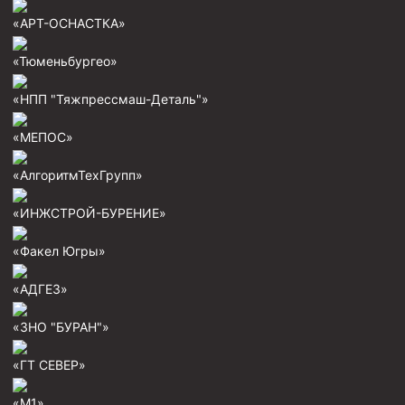
Пробки цементировочные
«АРТ-ОСНАСТКА»
Скребки корончатые СК и тросовые СТ
«Тюменьбургео»
Центраторы колонные
«НПП "Тяжпрессмаш-Деталь"»
Герметизаторы устьевые
«МЕПОС»
Башмаки колонные
«АлгоритмТехГрупп»
Инструмент для бурения и КРС (ловильный, аварийный)
Перья для резки кабеля
«ИНЖСТРОЙ-БУРЕНИЕ»
Шаблоны колонные
«Факел Югры»
Перья гидромониторные
«АДГЕЗ»
Пауки гидравлические
«ЗНО "БУРАН"»
Пауки механические
Желонки
«ГТ СЕВЕР»
Ерши механические
«М1»