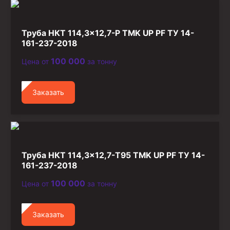
Стропы канатные
Стропы текстильные
Труба НКТ 114,3×12,7-Р TMK UP PF ТУ 14-
Стропы цепные
161-237-2018
100 000
Цена от
за тонну
Канаты стальные
Элементы линии обвязки
Заказать
Труба НКТ 114,3×12,7-Т95 TMK UP PF ТУ 14-
161-237-2018
100 000
Цена от
за тонну
Заказать