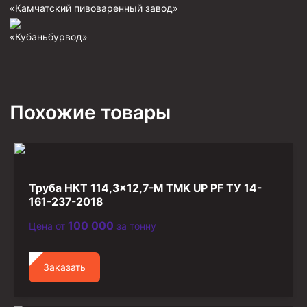
«Камчатский пивоваренный завод»
Фрезеры пилотные
«Кубаньбурвод»
Райберы конусные
Фрезеры кольцевые
Фрезеры-долота торцевые
Похожие товары
Ключи
Фрезерующие инструменты
Клинья — отклонители
Метчики ловильные
Труба НКТ 114,3×12,7-М TMK UP PF ТУ 14-
Колокола ловильные
161-237-2018
100 000
Цена от
за тонну
Быстроразъёмные соединения (БРС)
Рукава буровые
Заказать
Стропы
Стропы канатные ВК