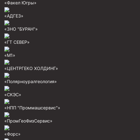
«Факел Югры»
Скреперы механические
«АДГЕЗ»
Штанголовки
Удочки ловильные
«ЗНО "БУРАН"»
Труболовки
«ГТ СЕВЕР»
Шламометаллоуловитель ШМУ
«М1»
Обурочный комплекс ОК
«ЦЕНТРГЕКО ХОЛДИНГ»
Фрезеры торцевые с фрезерующей воронкой и с
заводным зубом
«Полярноуралгеология»
Магнитные ловители
«СКЭС»
Фрезеры арбузообразные
Фрезеры стартово-оконные
«НПП "Проммашсервис"»
Печати свинцовые
«ПромГеоФизСервис»
Калибраторы расширители
«Форс»
Фрезеры Барракуда