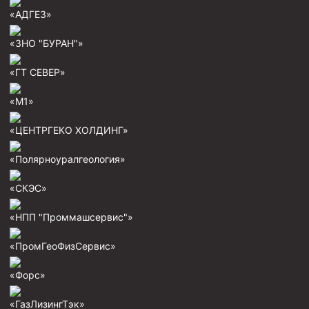
Скреперы механические
«АДГЕЗ»
Штанголовки
«ЗНО "БУРАН"»
Удочки ловильные
«ГТ СЕВЕР»
Труболовки
«М1»
Шламометаллоуловитель ШМУ
Обурочный комплекс ОК
«ЦЕНТРГЕКО ХОЛДИНГ»
Фрезеры торцевые с фрезерующей воронкой и с
«Полярноуралгеология»
заводным зубом
Магнитные ловители
«СКЭС»
Фрезеры арбузообразные
«НПП "Проммашсервис"»
Фрезеры стартово-оконные
«ПромГеоФизСервис»
Печати свинцовые
«Форс»
Калибраторы расширители
Фрезеры Барракуда
«ГазЛизингТэк»