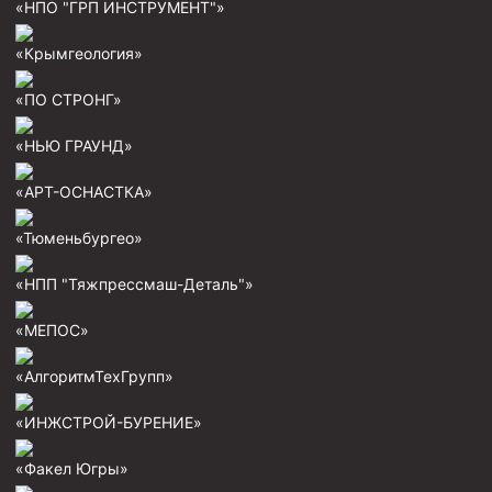
«НПО "ГРП ИНСТРУМЕНТ"»
Пробки цементировочные
«Крымгеология»
Скребки корончатые СК и тросовые СТ
«ПО СТРОНГ»
Центраторы колонные
Герметизаторы устьевые
«НЬЮ ГРАУНД»
Башмаки колонные
«АРТ-ОСНАСТКА»
Инструмент для бурения и КРС (ловильный, аварийный)
«Тюменьбургео»
Перья для резки кабеля
«НПП "Тяжпрессмаш-Деталь"»
Шаблоны колонные
«МЕПОС»
Перья гидромониторные
Пауки гидравлические
«АлгоритмТехГрупп»
Пауки механические
«ИНЖСТРОЙ-БУРЕНИЕ»
Желонки
«Факел Югры»
Ерши механические