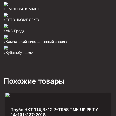
Фрезеры пилотные
«ОМСКТРАНСМАШ»
Райберы конусные
«БЕТОНКОМПЛЕКТ»
Фрезеры кольцевые
«АКБ-Град»
Фрезеры-долота торцевые
Ключи
«Камчатский пивоваренный завод»
Фрезерующие инструменты
«Кубаньбурвод»
Клинья — отклонители
Метчики ловильные
Колокола ловильные
Похожие товары
Быстроразъёмные соединения (БРС)
Рукава буровые
Стропы
Труба НКТ 114,3×12,7-T95S TMK UP PF ТУ
Стропы канатные ВК
14-161-237-2018