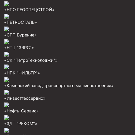
«НПО ГЕОСПЕЦСТРОЙ»
Муфта ОТТМ 146
Муфта БТС 324
«ПЕТРОСТАЛЬ»
Муфта БТС 245
«СПТ-Бурение»
Муфта БТС 178
«НТЦ "ЗЭРС"»
Муфта БТС 168
Муфта ОТТМ 127
«СК "ПетроТехнолоджи"»
Муфта БТС 146
«НПК "ФИЛЬТР"»
Муфта ОТТМ 245
«Каменский завод транспортного машиностроения»
Муфта ОТТМ 324
«Инвестгеосервис»
Муфта ОТТМ 178
Муфта ОТТМ 168
«Нефть-Сервис»
Муфта ОТТМ 114
«ЗДТ "РЕКОМ"»
Муфта ОТТГ 168