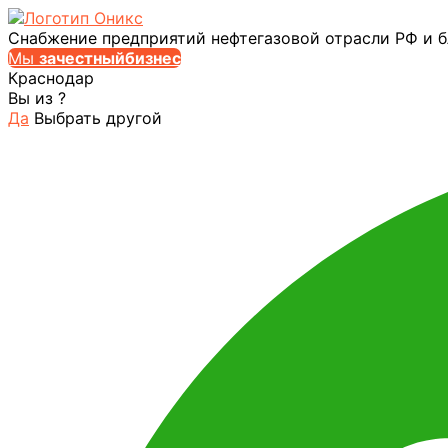
Снабжение предприятий нефтегазовой отрасли РФ и 
Мы
за
честныйбизнес
Краснодар
Вы из
?
Да
Выбрать другой