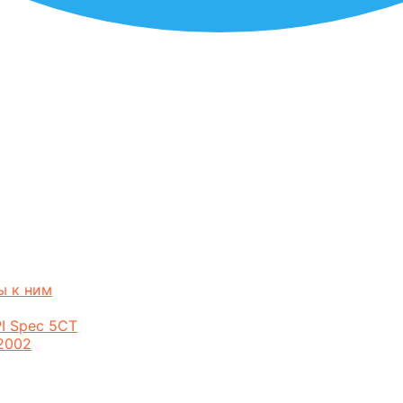
ы к ним
I Spec 5CT
2002