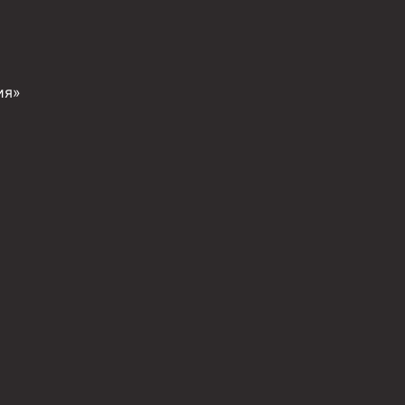
ия»
иготовления и очистки бурового раствора
я скважин УЭЦС