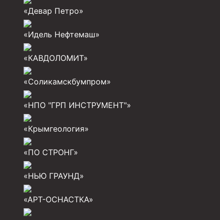
Инструмент для бурения и КРС (ловильный, авар
«Девар Петро»
Перья для резки кабеля
«Идель Нефтемаш»
Шаблоны колонные
«КАВДОЛОМИТ»
Перья гидромониторные
Пауки гидравлические
«Соликамскбумпром»
Пауки механические
«НПО "ГРП ИНСТРУМЕНТ"»
Желонки
«Крымгеология»
Ерши механические
Скреперы механические
«ПО СТРОНГ»
Штанголовки
«НЬЮ ГРАУНД»
Удочки ловильные
«АРТ-ОСНАСТКА»
Труболовки