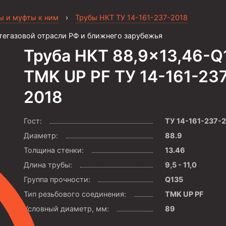
ы и муфты к ним
›
Трубы НКТ ТУ 14-161-237-2018
тегазовой отрасли РФ и ближнего зарубежья
Труба НКТ 88,9×13,46-Q
TMK UP PF ТУ 14-161-23
2018
Гост:
ТУ 14-161-237-
Диаметр:
88.9
Толщина стенки:
13.46
Длина трубы:
9,5 - 11,0
Группа прочности:
Q135
Тип резьбового соединения:
TMK UP PF
Условный диаметр, мм:
89