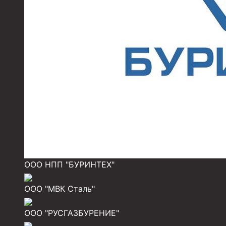
Муфты для обсадных труб
Муфта ОТТМ 102
Муфта ОТТГ 245
Муфта ОТТГ 178
Муфта ОТТМ 146
Муфта БТС 324
Муфта БТС 245
Муфта БТС 178
ООО НПП "БУРИНТЕХ"
Муфта БТС 168
Муфта ОТТМ 127
ООО "МВК Сталь"
Муфта БТС 146
ООО "РУСГАЗБУРЕНИЕ"
Муфта ОТТМ 245