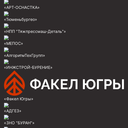
Пробки цементировочные
«АРТ-ОСНАСТКА»
Скребки корончатые СК и тросовые СТ
«Тюменьбургео»
Центраторы колонные
«НПП "Тяжпрессмаш-Деталь"»
Герметизаторы устьевые
«МЕПОС»
Башмаки колонные
«АлгоритмТехГрупп»
Инструмент для бурения и КРС (ловильный, аварийный)
Перья для резки кабеля
«ИНЖСТРОЙ-БУРЕНИЕ»
Шаблоны колонные
Перья гидромониторные
Пауки гидравлические
«Факел Югры»
Пауки механические
«АДГЕЗ»
Желонки
«ЗНО "БУРАН"»
Ерши механические