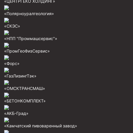
«ЦЕНТРГЕКО ХОЛДИНГ»
Скреперы механические
«Полярноуралгеология»
Штанголовки
«СКЭС»
Удочки ловильные
Труболовки
«НПП "Проммашсервис"»
Шламометаллоуловитель ШМУ
«ПромГеоФизСервис»
Обурочный комплекс ОК
«Форс»
Фрезеры торцевые с фрезерующей воронкой и с
заводным зубом
«ГазЛизингТэк»
Магнитные ловители
«ОМСКТРАНСМАШ»
Фрезеры арбузообразные
Фрезеры стартово-оконные
«БЕТОНКОМПЛЕКТ»
Печати свинцовые
«АКБ-Град»
Калибраторы расширители
«Камчатский пивоваренный завод»
Фрезеры Барракуда