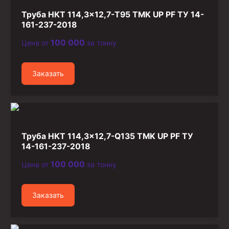
Стропы канатные
Труба НКТ 114,3×12,7-Т95 TMK UP PF ТУ 14-
Стропы текстильные
161-237-2018
Стропы цепные
100 000
Цена от
за тонну
Канаты стальные
Заказать
Элементы линии обвязки
Труба НКТ 114,3×12,7-Q135 TMK UP PF ТУ
14-161-237-2018
100 000
Цена от
за тонну
Заказать