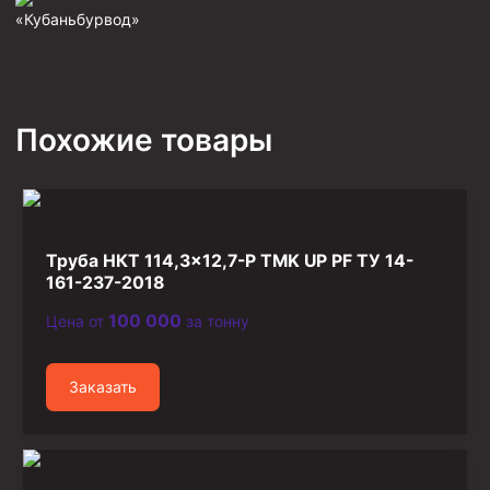
«Кубаньбурвод»
Фрезеры пилотные
Райберы конусные
Фрезеры кольцевые
Похожие товары
Фрезеры-долота торцевые
Ключи
Фрезерующие инструменты
Клинья — отклонители
Труба НКТ 114,3×12,7-Р TMK UP PF ТУ 14-
161-237-2018
Метчики ловильные
Колокола ловильные
100 000
Цена от
за тонну
Быстроразъёмные соединения (БРС)
Заказать
Рукава буровые
Стропы
Стропы канатные ВК