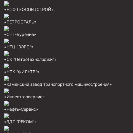
«НПО ГЕОСПЕЦСТРОЙ»
Муфта ОТТМ 146
Муфта БТС 324
«ПЕТРОСТАЛЬ»
Муфта БТС 245
«СПТ-Бурение»
Муфта БТС 178
«НТЦ "ЗЭРС"»
Муфта БТС 168
Муфта ОТТМ 127
«СК "ПетроТехнолоджи"»
Муфта БТС 146
«НПК "ФИЛЬТР"»
Муфта ОТТМ 245
«Каменский завод транспортного машиностроения»
Муфта ОТТМ 324
«Инвестгеосервис»
Муфта ОТТМ 178
Муфта ОТТМ 168
«Нефть-Сервис»
Муфта ОТТМ 114
«ЗДТ "РЕКОМ"»
Муфта ОТТГ 168