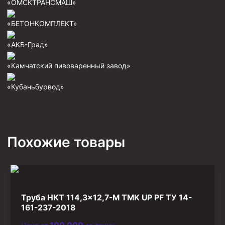
«ОМСКТРАНСМАШ»
Фрезеры пилотные
«БЕТОНКОМПЛЕКТ»
Райберы конусные
«АКБ-Град»
Фрезеры кольцевые
Фрезеры-долота торцевые
«Камчатский пивоваренный завод»
Ключи
«Кубаньбурвод»
Фрезерующие инструменты
Клинья — отклонители
Метчики ловильные
Похожие товары
Колокола ловильные
Быстроразъёмные соединения (БРС)
Рукава буровые
Труба НКТ 114,3×12,7-М TMK UP PF ТУ 14-
Стропы
161-237-2018
Стропы канатные ВК