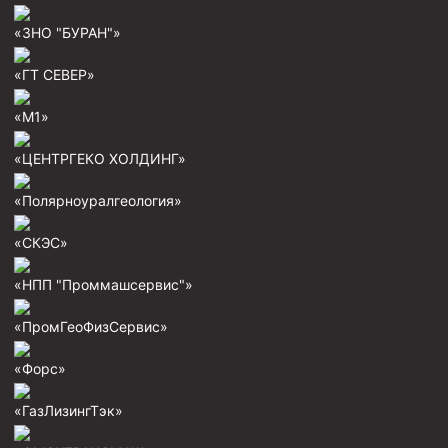
Скреперы механические
«ЗНО "БУРАН"»
Штанголовки
«ГТ СЕВЕР»
Удочки ловильные
«М1»
Труболовки
Шламометаллоуловитель ШМУ
«ЦЕНТРГЕКО ХОЛДИНГ»
Обурочный комплекс ОК
«Полярноуралгеология»
Фрезеры торцевые с фрезерующей воронкой и с
заводным зубом
«СКЭС»
Магнитные ловители
«НПП "Проммашсервис"»
Фрезеры арбузообразные
«ПромГеоФизСервис»
Фрезеры стартово-оконные
«Форс»
Печати свинцовые
Калибраторы расширители
«ГазЛизингТэк»
Фрезеры Барракуда