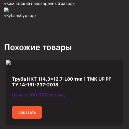
«Камчатский пивоваренный завод»
Фрезеры пилотные
«Кубаньбурвод»
Райберы конусные
Фрезеры кольцевые
Фрезеры-долота торцевые
Похожие товары
Ключи
Фрезерующие инструменты
Клинья — отклонители
Метчики ловильные
Труба НКТ 114,3×12,7-L80 тип 1 TMK UP PF
Колокола ловильные
ТУ 14-161-237-2018
100 000
Цена от
за тонну
Быстроразъёмные соединения (БРС)
Рукава буровые
Заказать
Стропы
Стропы канатные ВК