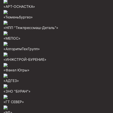
Пробки цементировочные
«АРТ-ОСНАСТКА»
Скребки корончатые СК и тросовые СТ
«Тюменьбургео»
Центраторы колонные
«НПП "Тяжпрессмаш-Деталь"»
Герметизаторы устьевые
«МЕПОС»
Башмаки колонные
«АлгоритмТехГрупп»
Инструмент для бурения и КРС (ловильный, аварийный)
Перья для резки кабеля
«ИНЖСТРОЙ-БУРЕНИЕ»
Шаблоны колонные
«Факел Югры»
Перья гидромониторные
«АДГЕЗ»
Пауки гидравлические
«ЗНО "БУРАН"»
Пауки механические
Желонки
«ГТ СЕВЕР»
Ерши механические
«М1»