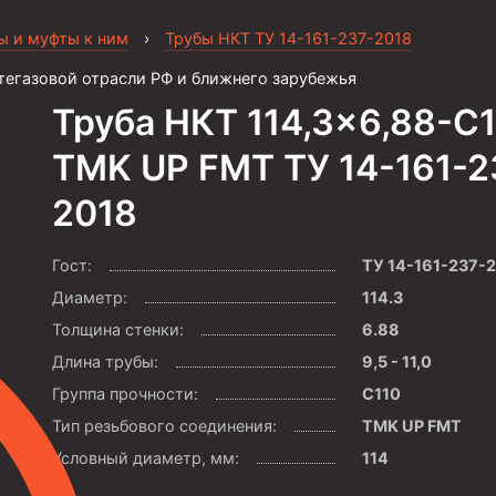
ы и муфты к ним
›
Трубы НКТ ТУ 14-161-237-2018
тегазовой отрасли РФ и ближнего зарубежья
Труба НКТ 114,3×6,88-С
TMK UP FMT ТУ 14-161-2
2018
Гост:
ТУ 14-161-237-
Диаметр:
114.3
Толщина стенки:
6.88
Длина трубы:
9,5 - 11,0
Группа прочности:
С110
Тип резьбового соединения:
TMK UP FMT
Условный диаметр, мм:
114