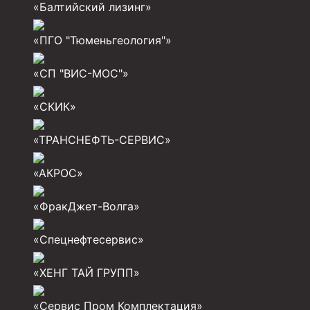
«Балтийский лизинг»
Муфта ОТТМ 324
«ПГО "Тюменьгеология"»
Муфта ОТТМ 178
«СП "ВИС-МОС"»
Муфта ОТТМ 168
Муфта ОТТМ 114
«СКИК»
Муфта ОТТГ 168
«ТРАНСНЕФТЬ-СЕРВИС»
Муфта ОТТГ 146
«АКРОС»
Муфта ОТТГ 127
Муфта ОТТГ 114
«ФракДжет-Волга»
Буровое оборудование
«Спецнефтесервис»
Фонтанная и запорная арматура
«ХЕНГ ТАЙ ГРУПП»
Оборудование для трубопроводов и манифольд
«Сервис Пром Комплектация»