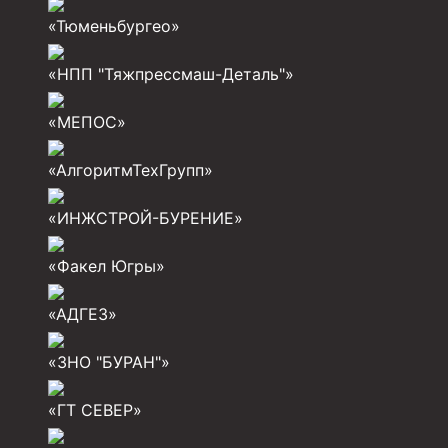
«Тюменьбургео»
Разъединители резьбовые РР
«НПП "Тяжпрессмаш-Деталь"»
Переводники
Кольца ограничительные ПЦ и ЦЦ
«МЕПОС»
Клапаны обратные
«АлгоритмТехГрупп»
Краны шаровые и пробковые
«ИНЖСТРОЙ-БУРЕНИЕ»
Муфты ступенчатого цементирования
Пробки цементировочные
«Факел Югры»
Скребки корончатые СК и тросовые СТ
«АДГЕЗ»
Центраторы колонные
«ЗНО "БУРАН"»
Герметизаторы устьевые
«ГТ СЕВЕР»
Башмаки колонные