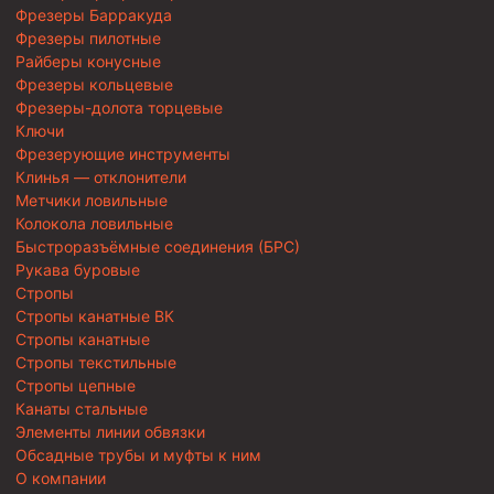
Фрезеры Барракуда
Фрезеры пилотные
Райберы конусные
Фрезеры кольцевые
Фрезеры-долота торцевые
Ключи
Фрезерующие инструменты
Клинья — отклонители
Метчики ловильные
Колокола ловильные
Быстроразъёмные соединения (БРС)
Рукава буровые
Стропы
Стропы канатные ВК
Стропы канатные
Стропы текстильные
Стропы цепные
Канаты стальные
Элементы линии обвязки
Обсадные трубы и муфты к ним
О компании