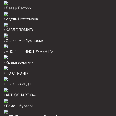
«Девар Петро»
«Идель Нефтемаш»
«КАВДОЛОМИТ»
«Соликамскбумпром»
«НПО "ГРП ИНСТРУМЕНТ"»
«Крымгеология»
«ПО СТРОНГ»
«НЬЮ ГРАУНД»
«АРТ-ОСНАСТКА»
«Тюменьбургео»