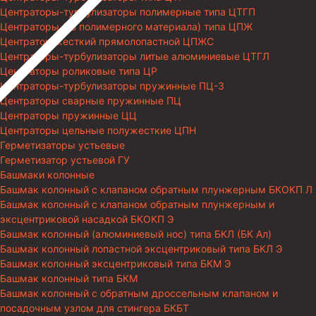
Центраторы-турбулизаторы полимерные типа ЦТГП
Центраторы (из полимерного материала) типа ЦПЖ
Центратор жесткий прямолопастной ЦПЖС
Центраторы-турбулизаторы литые алюминиевые ЦТГЛ
Центраторы роликовые типа ЦР
Центраторы-турбулизаторы пружинные ПЦ-3
Центраторы сварные пружинные ПЦ
Центраторы пружинные ЦЦ
Центраторы цельные полужесткие ЦПН
Герметизаторы устьевые
Герметизатор устьевой ГУ
Башмаки колонные
Башмак колонный с клапаном обратным плунжерным БКОКП Л
Башмак колонный с клапаном обратным плунжерным и
эксцентриковой насадкой БКОКП Э
Башмак колонный (алюминиевый нос) типа БКЛ (БК Ал)
Башмак колонный лопастной эксцентриковый типа БКЛ Э
Башмак колонный эксцентриковый типа БКМ Э
Башмак колонный типа БКМ
Башмак колонный с обратным дроссельным клапаном и
посадочным узлом для стингера БКБТ