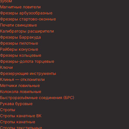
зубом
Магнитные ловители
Фрезеры арбузообразные
Фрезеры стартово-оконные
Печати свинцовые
Калибраторы расширители
Фрезеры Барракуда
Фрезеры пилотные
Райберы конусные
Фрезеры кольцевые
Фрезеры-долота торцевые
Ключи
Фрезерующие инструменты
Клинья — отклонители
Метчики ловильные
Колокола ловильные
Быстроразъёмные соединения (БРС)
Рукава буровые
Стропы
Стропы канатные ВК
Стропы канатные
Стропы текстильные