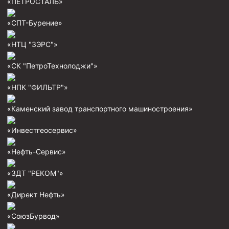
«ПЕТРОСТАЛЬ»
«СПТ-Бурение»
«НТЦ "ЗЭРС"»
«СК "ПетроТехнолоджи"»
«НПК "ФИЛЬТР"»
«Каменский завод транспортного машиностроения»
«Инвестгеосервис»
«Нефть-Сервис»
«ЗДТ "РЕКОМ"»
«Директ Нефть»
«СоюзБурвод»