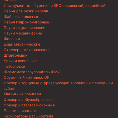
Инструмент для бурения и КРС (ловильный, аварийный)
Перья для резки кабеля
Шаблоны колонные
Перья гидромониторные
Пауки гидравлические
Пауки механические
Желонки
Ерши механические
Скреперы механические
Штанголовки
Удочки ловильные
Труболовки
Шламометаллоуловитель ШМУ
Обурочный комплекс ОК
Фрезеры торцевые с фрезерующей воронкой и с заводным
зубом
Магнитные ловители
Фрезеры арбузообразные
Фрезеры стартово-оконные
Печати свинцовые
Калибраторы расширители