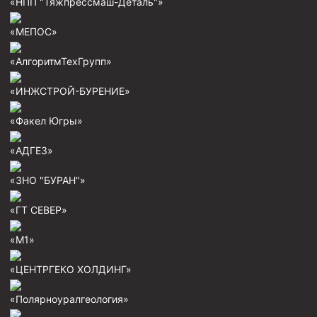
«НПП "Тяжпрессмаш-Деталь"»
«МЕПОС»
«АлгоритмТехГрупп»
«ИНЖСТРОЙ-БУРЕНИЕ»
«Факел Югры»
«АДГЕЗ»
«ЗНО "БУРАН"»
«ГТ СЕВЕР»
«М1»
«ЦЕНТРГЕКО ХОЛДИНГ»
«Полярноуралгеология»