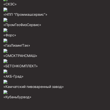
«СКЭС»
«НПП "Проммашсервис"»
«ПромГеоФизСервис»
«Форс»
«ГазЛизингТэк»
«ОМСКТРАНСМАШ»
«БЕТОНКОМПЛЕКТ»
«АКБ-Град»
«Камчатский пивоваренный завод»
«Кубаньбурвод»