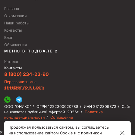
Главная
О компании
Наши работы
Контакты
Блог
Объявления
МЕНЮ В ПОДВАЛЕ 2
Каталог
Контакты
8 (800) 234-23-90
Перезвонить мне
sales@onyx-rus.com
ООО "ОНИКС"
/
ОГРН 1222300020788
/
ИНН 2312309373
/
Сайт
не является публичной офертой.
2026г.
/
Политика
конфиденциальности
/
Соглашение
Продолжая пользоваться сайтом, вы соглашаетесь
⚡️ Мы онлайн, ответим быстро
на использование сайтом Cookie и с
политикой