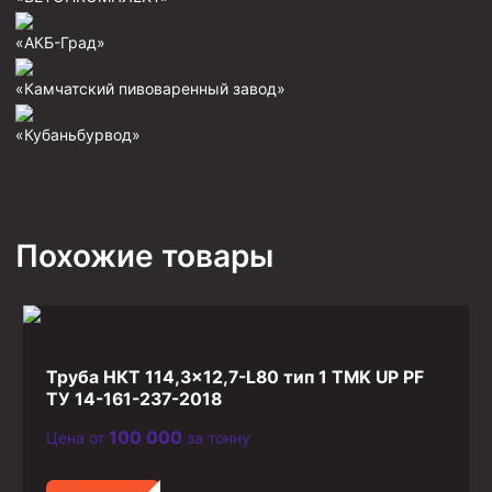
Фрезеры пилотные
«АКБ-Град»
Райберы конусные
«Камчатский пивоваренный завод»
Фрезеры кольцевые
«Кубаньбурвод»
Фрезеры-долота торцевые
Ключи
Фрезерующие инструменты
Похожие товары
Клинья — отклонители
Метчики ловильные
Колокола ловильные
Быстроразъёмные соединения (БРС)
Труба НКТ 114,3×12,7-L80 тип 1 TMK UP PF
ТУ 14-161-237-2018
Рукава буровые
Стропы
100 000
Цена от
за тонну
Стропы канатные ВК