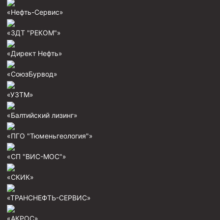
Муфта ОТТГ 146
«Нефть-Сервис»
Муфта ОТТГ 127
«ЗДТ "РЕКОМ"»
Муфта ОТТГ 114
«Директ Нефть»
Буровое оборудование
«СоюзБурвод»
Фонтанная и запорная арматура
«УЗТМ»
Оборудование для трубопроводов и манифольдов
высокого давления
«Балтийский лизинг»
Задвижки буровые
«ПГО "Тюменьгеология"»
Буровые насосы
Противовыбросовое оборудование
«СП "ВИС-МОС"»
Системы верхнего привода (СВП)
«СКИК»
Элеваторы трубные
«ТРАНСНЕФТЬ-СЕРВИС»
Буровые установки
«АКРОС»