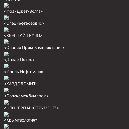
Циркуляционные системы и оборудование для
приготовления и очистки бурового раствора
«ФракДжет-Волга»
Технологическая оснастка обсадных колонн
«Спецнефтесервис»
Патрубки цементировочные ПЦ
Краны шаровые КШЗ
«ХЕНГ ТАЙ ГРУПП»
Головки цементировочные универсальные
«Сервис Пром Комплектация»
Устройство экранирующее для цементирования
скважин УЭЦС
«Девар Петро»
Турбулизаторы типа ЦТ
«Идель Нефтемаш»
Разъединители резьбовые РР
«КАВДОЛОМИТ»
Переводники
«Соликамскбумпром»
Кольца ограничительные ПЦ и ЦЦ
Клапаны обратные
«НПО "ГРП ИНСТРУМЕНТ"»
Краны шаровые и пробковые
«Крымгеология»
Муфты ступенчатого цементирования