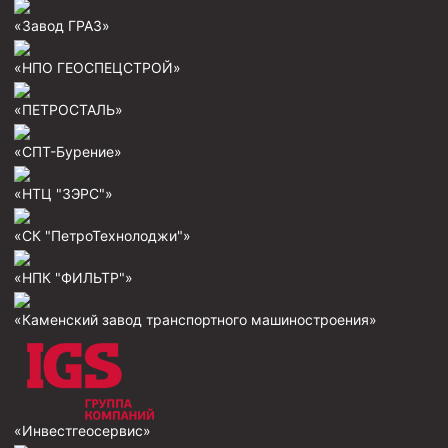
«Завод ГРАЗ»
Муфта ОТТМ 146
Муфта БТС 324
«НПО ГЕОСПЕЦСТРОЙ»
Муфта БТС 245
«ПЕТРОСТАЛЬ»
Муфта БТС 178
«СПТ-Бурение»
Муфта БТС 168
«НТЦ "ЗЭРС"»
Муфта ОТТМ 127
Муфта БТС 146
«СК "ПетроТехнолоджи"»
Муфта ОТТМ 245
«НПК "ФИЛЬТР"»
Муфта ОТТМ 324
«Каменский завод транспортного машиностроения»
Муфта ОТТМ 178
Муфта ОТТМ 168
Муфта ОТТМ 114
«Инвестгеосервис»
Муфта ОТТГ 168