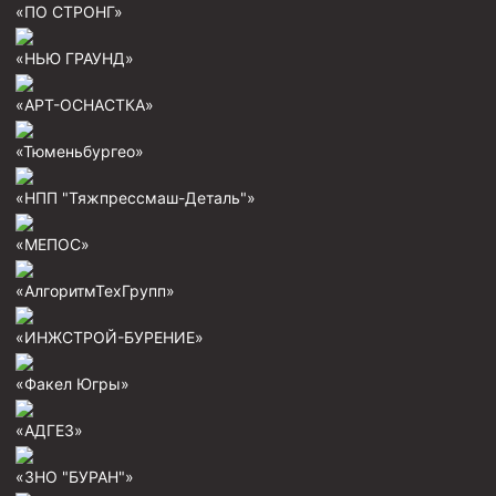
«ПО СТРОНГ»
Пробки цементировочные
«НЬЮ ГРАУНД»
Скребки корончатые СК и тросовые СТ
Центраторы колонные
«АРТ-ОСНАСТКА»
Герметизаторы устьевые
«Тюменьбургео»
Башмаки колонные
«НПП "Тяжпрессмаш-Деталь"»
Инструмент для бурения и КРС (ловильный, аварийный)
«МЕПОС»
Перья для резки кабеля
«АлгоритмТехГрупп»
Шаблоны колонные
Перья гидромониторные
«ИНЖСТРОЙ-БУРЕНИЕ»
Пауки гидравлические
«Факел Югры»
Пауки механические
«АДГЕЗ»
Желонки
«ЗНО "БУРАН"»
Ерши механические