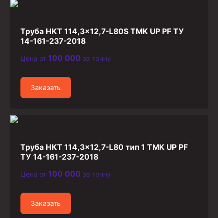
Стропы канатные
Стропы текстильные
Труба НКТ 114,3×12,7-L80S TMK UP PF ТУ
Стропы цепные
14-161-237-2018
100 000
Цена от
за тонну
Канаты стальные
Элементы линии обвязки
Заказать
Труба НКТ 114,3×12,7-L80 тип 1 TMK UP PF
ТУ 14-161-237-2018
100 000
Цена от
за тонну
Заказать