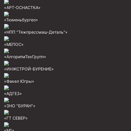
Пробки цементировочные
«АРТ-ОСНАСТКА»
Скребки корончатые СК и тросовые СТ
«Тюменьбургео»
Центраторы колонные
«НПП "Тяжпрессмаш-Деталь"»
Герметизаторы устьевые
«МЕПОС»
Башмаки колонные
«АлгоритмТехГрупп»
Инструмент для бурения и КРС (ловильный, аварийный)
Перья для резки кабеля
«ИНЖСТРОЙ-БУРЕНИЕ»
Шаблоны колонные
«Факел Югры»
Перья гидромониторные
«АДГЕЗ»
Пауки гидравлические
«ЗНО "БУРАН"»
Пауки механические
Желонки
«ГТ СЕВЕР»
Ерши механические
«М1»