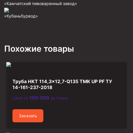
«Камчатский пивоваренный завод»
Фрезеры пилотные
«Кубаньбурвод»
Райберы конусные
Фрезеры кольцевые
Фрезеры-долота торцевые
Похожие товары
Ключи
Фрезерующие инструменты
Клинья — отклонители
Метчики ловильные
Труба НКТ 114,3×12,7-Q135 TMK UP PF ТУ
Колокола ловильные
14-161-237-2018
100 000
Цена от
за тонну
Быстроразъёмные соединения (БРС)
Рукава буровые
Заказать
Стропы
Стропы канатные ВК