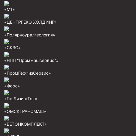
«М1»
«ЦЕНТРГЕКО ХОЛДИНГ»
«Полярноуралгеология»
«СКЭС»
«НПП "Проммашсервис"»
«ПромГеоФизСервис»
«Форс»
«ГазЛизингТэк»
«ОМСКТРАНСМАШ»
«БЕТОНКОМПЛЕКТ»