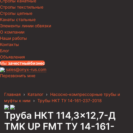
Стропы канатные
Стропы текстильные
Стропы цепные
Канаты стальные
Элементы линии обвязки
О компании
Наши работы
Контакты
Блог
Объявления
Мы
за
честныйбизнес
sales@onyx-rus.com
Перезвонить мне
Главная
›
Каталог
›
Насосно-компрессорные трубы и
муфты к ним
›
Трубы НКТ ТУ 14-161-237-2018
Труба НКТ 114,3×12,7-Д
TMK UP FMT ТУ 14-161-