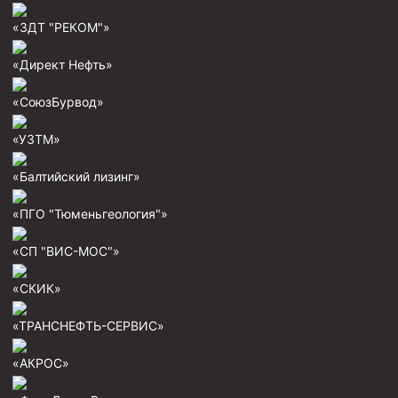
«ЗДТ "РЕКОМ"»
«Директ Нефть»
«СоюзБурвод»
«УЗТМ»
«Балтийский лизинг»
«ПГО "Тюменьгеология"»
«СП "ВИС-МОС"»
«СКИК»
«ТРАНСНЕФТЬ-СЕРВИС»
«АКРОС»