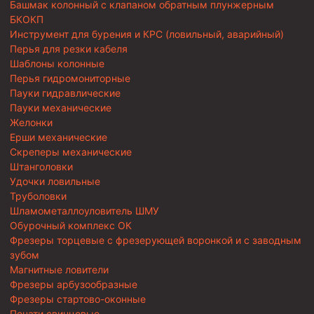
Башмак колонный с клапаном обратным плунжерным
БКОКП
Инструмент для бурения и КРС (ловильный, аварийный)
Перья для резки кабеля
Шаблоны колонные
Перья гидромониторные
Пауки гидравлические
Пауки механические
Желонки
Ерши механические
Скреперы механические
Штанголовки
Удочки ловильные
Труболовки
Шламометаллоуловитель ШМУ
Обурочный комплекс ОК
Фрезеры торцевые с фрезерующей воронкой и с заводным
зубом
Магнитные ловители
Фрезеры арбузообразные
Фрезеры стартово-оконные
Печати свинцовые