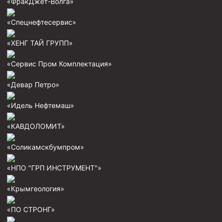
«ФракДжет-Волга»
«Спецнефтесервис»
«ХЕНГ ТАЙ ГРУПП»
«Сервис Пром Комплектация»
«Девар Петро»
«Идель Нефтемаш»
«КАВДОЛОМИТ»
«Соликамскбумпром»
«НПО "ГРП ИНСТРУМЕНТ"»
«Крымгеология»
«ПО СТРОНГ»