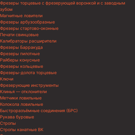
Фрезеры торцевые с фрезерующей воронкой и с заводным
зубом
Магнитные ловители
Фрезеры арбузообразные
Фрезеры стартово-оконные
Печати свинцовые
Калибраторы расширители
Фрезеры Барракуда
Фрезеры пилотные
Райберы конусные
Фрезеры кольцевые
Фрезеры-долота торцевые
Ключи
Фрезерующие инструменты
Клинья — отклонители
Метчики ловильные
Колокола ловильные
Быстроразъёмные соединения (БРС)
Рукава буровые
Стропы
Стропы канатные ВК