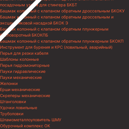
посадочным узлом для стингера БКБТ
Башмак колонный с клапаном обратным дроссельным БКОКУ
Башмак колонный с клапаном обратным дроссельным и
эксцентриковой насадкой БКОК Э
Башмак колонный с клапаном обратным плунжерным
бесповоротный БКОКПБ
Башмак колонный с клапаном обратным плунжерным БКОКП
Инструмент для бурения и КРС (ловильный, аварийный)
Перья для резки кабеля
Шаблоны колонные
Перья гидромониторные
Пауки гидравлические
Пауки механические
Желонки
Ерши механические
Скреперы механические
Штанголовки
Удочки ловильные
Труболовки
Шламометаллоуловитель ШМУ
Обурочный комплекс ОК