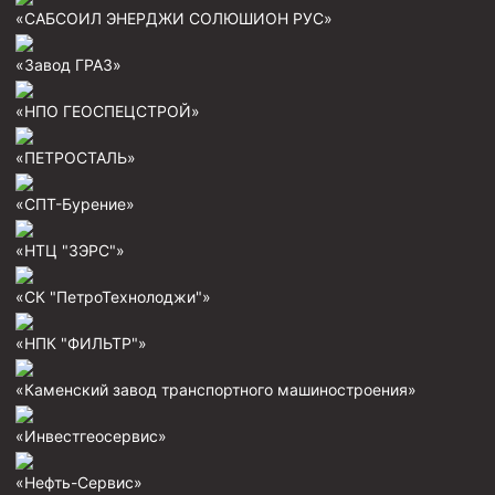
«САБСОИЛ ЭНЕРДЖИ СОЛЮШИОН РУС»
«Завод ГРАЗ»
«НПО ГЕОСПЕЦСТРОЙ»
«ПЕТРОСТАЛЬ»
«СПТ-Бурение»
«НТЦ "ЗЭРС"»
«СК "ПетроТехнолоджи"»
«НПК "ФИЛЬТР"»
«Каменский завод транспортного машиностроения»
«Инвестгеосервис»
«Нефть-Сервис»