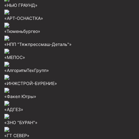
«НЬЮ ГРАУНД»
«АРТ-ОСНАСТКА»
«Тюменьбургео»
«НПП "Тяжпрессмаш-Деталь"»
«МЕПОС»
«АлгоритмТехГрупп»
«ИНЖСТРОЙ-БУРЕНИЕ»
«Факел Югры»
«АДГЕЗ»
«ЗНО "БУРАН"»
«ГТ СЕВЕР»