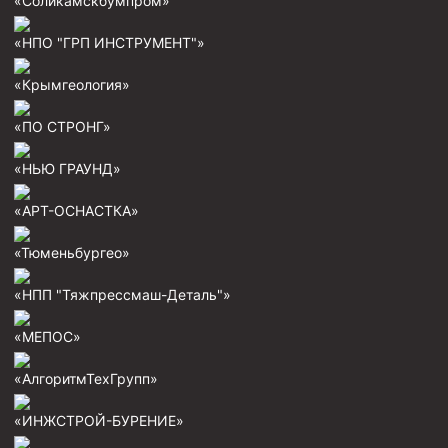
«Соликамскбумпром»
Пробки цементировочные
«НПО "ГРП ИНСТРУМЕНТ"»
Скребки корончатые СК и тросовые СТ
«Крымгеология»
Центраторы колонные
Герметизаторы устьевые
«ПО СТРОНГ»
Башмаки колонные
«НЬЮ ГРАУНД»
Инструмент для бурения и КРС (ловильный, аварийный)
«АРТ-ОСНАСТКА»
Перья для резки кабеля
«Тюменьбургео»
Шаблоны колонные
«НПП "Тяжпрессмаш-Деталь"»
Перья гидромониторные
Пауки гидравлические
«МЕПОС»
Пауки механические
«АлгоритмТехГрупп»
Желонки
«ИНЖСТРОЙ-БУРЕНИЕ»
Ерши механические