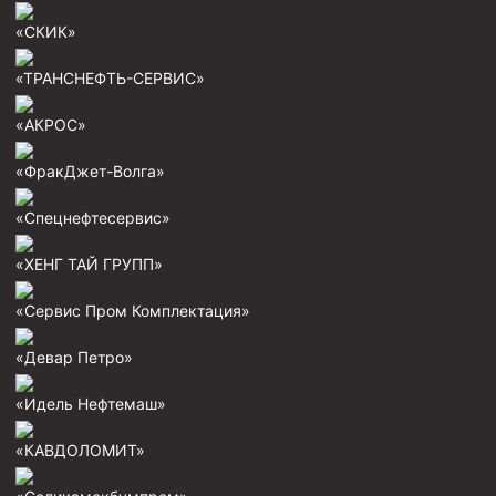
Циркуляционные системы и оборудование для
приготовления и очистки бурового раствора
«СКИК»
Технологическая оснастка обсадных колонн
«ТРАНСНЕФТЬ-СЕРВИС»
Патрубки цементировочные ПЦ
«АКРОС»
Краны шаровые КШЗ
Головки цементировочные универсальные
«ФракДжет-Волга»
Устройство экранирующее для цементирования
«Спецнефтесервис»
скважин УЭЦС
Турбулизаторы типа ЦТ
«ХЕНГ ТАЙ ГРУПП»
Разъединители резьбовые РР
«Сервис Пром Комплектация»
Переводники
«Девар Петро»
Кольца ограничительные ПЦ и ЦЦ
«Идель Нефтемаш»
Клапаны обратные
Краны шаровые и пробковые
«КАВДОЛОМИТ»
Муфты ступенчатого цементирования