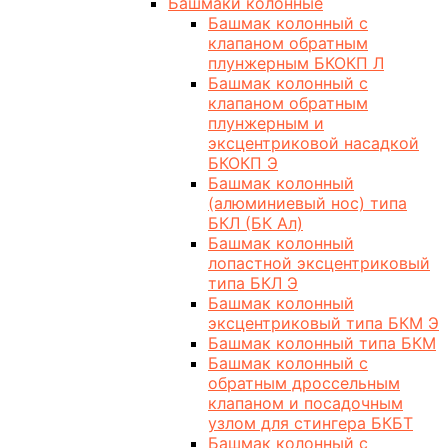
Башмаки колонные
Башмак колонный с
клапаном обратным
плунжерным БКОКП Л
Башмак колонный с
клапаном обратным
плунжерным и
эксцентриковой насадкой
БКОКП Э
Башмак колонный
(алюминиевый нос) типа
БКЛ (БК Ал)
Башмак колонный
лопастной эксцентриковый
типа БКЛ Э
Башмак колонный
эксцентриковый типа БКМ Э
Башмак колонный типа БКМ
Башмак колонный с
обратным дроссельным
клапаном и посадочным
узлом для стингера БКБТ
Башмак колонный с