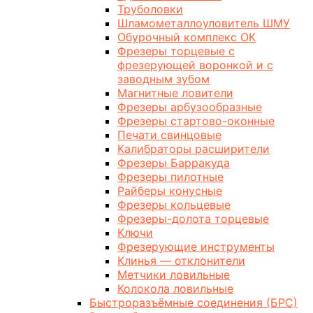
Труболовки
Шламометаллоуловитель ШМУ
Обурочный комплекс ОК
Фрезеры торцевые с
фрезерующей воронкой и с
заводным зубом
Магнитные ловители
Фрезеры арбузообразные
Фрезеры стартово-оконные
Печати свинцовые
Калибраторы расширители
Фрезеры Барракуда
Фрезеры пилотные
Райберы конусные
Фрезеры кольцевые
Фрезеры-долота торцевые
Ключи
Фрезерующие инструменты
Клинья — отклонители
Метчики ловильные
Колокола ловильные
Быстроразъёмные соединения (БРС)