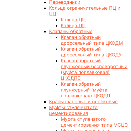
Переводники
Кольца ограничительные ПЦ и
ЦЦ
Кольца ЦЦ
Кольца ПЦ
Клапаны обратные
Клапан обратный
дроссельный типа ЦКОДМ
Клапан обратный
дроссельный типа ЦКОДУ
Клапан обратный
плунжерный бесповоротный
(муфта поплавковая)
ЦКОДПБ
Клапан обратный
плунжерный (муфта
поплавковая) ЦКОДП
Краны шаровые и пробковые
Муфты ступенчатого
цементирования
Муфта ступечатого
цементирования типа МСЦЭ
Муфты ступенчатого