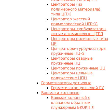
Центраторы (из
полимерного материала)
типа ЦПЖ
Центратор жесткий
прямолопастной ЦПЖС
Центраторы-турбулизаторы
литые алюминиевые ЦТГЛ
Центраторы роликовые типа
ЦР
Центраторы-турбулизаторы
пружинные ПЦ-3
Центраторы сварные
пружинные ПЦ
Центраторы пружинные ЦЦ
Центраторы цельные
полужесткие ЦПН
Герметизаторы устьевые
Герметизатор устьевой ГУ
Башмаки колонные
Башмак колонный с
клапаном обратным
плунжерным БКОКП Л