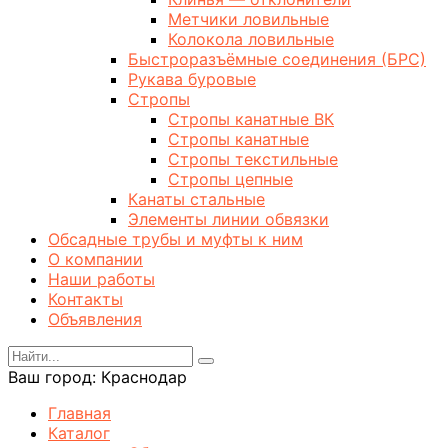
Метчики ловильные
Колокола ловильные
Быстроразъёмные соединения (БРС)
Рукава буровые
Стропы
Стропы канатные ВК
Стропы канатные
Стропы текстильные
Стропы цепные
Канаты стальные
Элементы линии обвязки
Обсадные трубы и муфты к ним
О компании
Наши работы
Контакты
Объявления
Ваш город:
Краснодар
Главная
Каталог