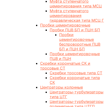
Муфта ступенчатого
цементирования типа МСЦ
Муфта ступенчатого
цементирования
гидравлическая типа МСЦ Г
Пробки цементировочные
Пробки ПЦВ БП и ПЦН БП
Пробки
цементировочные
беспроворотные ПЦВ
БП и ПЦН БП
Пробки цементировочные
ПЦВ и ПЦН
Скребки корончатые СК и
тросовые СТ
Скребки тросовые типа СТ
Скребки корончатые типа
СК
Центраторы колонные
Центраторы-турбулизаторы
типа ЦТГ
Центраторы-турбулизаторы
полимерные типа ЦТГП