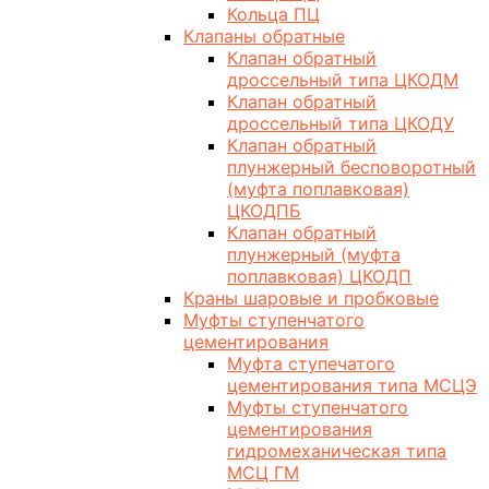
Кольца ПЦ
Клапаны обратные
Клапан обратный
дроссельный типа ЦКОДМ
Клапан обратный
дроссельный типа ЦКОДУ
Клапан обратный
плунжерный бесповоротный
(муфта поплавковая)
ЦКОДПБ
Клапан обратный
плунжерный (муфта
поплавковая) ЦКОДП
Краны шаровые и пробковые
Муфты ступенчатого
цементирования
Муфта ступечатого
цементирования типа МСЦЭ
Муфты ступенчатого
цементирования
гидромеханическая типа
МСЦ ГМ