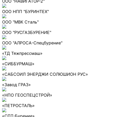
ООО "НАВИГАТОР-2"
ООО НПП "БУРИНТЕХ"
ООО "МВК Сталь"
ООО "РУСГАЗБУРЕНИЕ"
ООО "АЛРОСА-Спецбурение"
«ТД Тяжпрессмаш»
«СИББУРМАШ»
«САБСОИЛ ЭНЕРДЖИ СОЛЮШИОН РУС»
«Завод ГРАЗ»
«НПО ГЕОСПЕЦСТРОЙ»
«ПЕТРОСТАЛЬ»
«СПТ-Бурение»