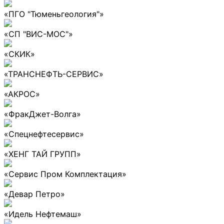
«ПГО "Тюменьгеология"»
«СП "ВИС-МОС"»
«СКИК»
«ТРАНСНЕФТЬ-СЕРВИС»
«АКРОС»
«ФракДжет-Волга»
«Спецнефтесервис»
«ХЕНГ ТАЙ ГРУПП»
«Сервис Пром Комплектация»
«Девар Петро»
«Идель Нефтемаш»