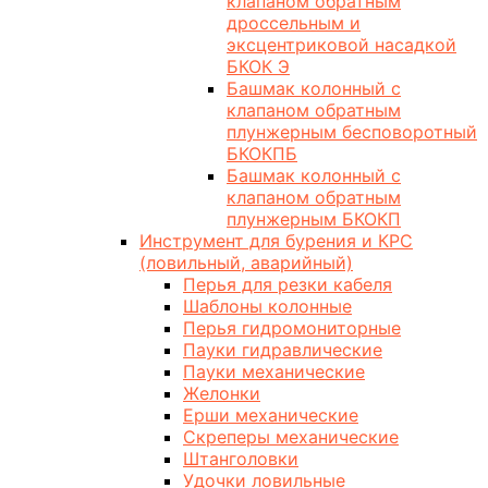
клапаном обратным
дроссельным и
эксцентриковой насадкой
БКОК Э
Башмак колонный с
клапаном обратным
плунжерным бесповоротный
БКОКПБ
Башмак колонный с
клапаном обратным
плунжерным БКОКП
Инструмент для бурения и КРС
(ловильный, аварийный)
Перья для резки кабеля
Шаблоны колонные
Перья гидромониторные
Пауки гидравлические
Пауки механические
Желонки
Ерши механические
Скреперы механические
Штанголовки
Удочки ловильные