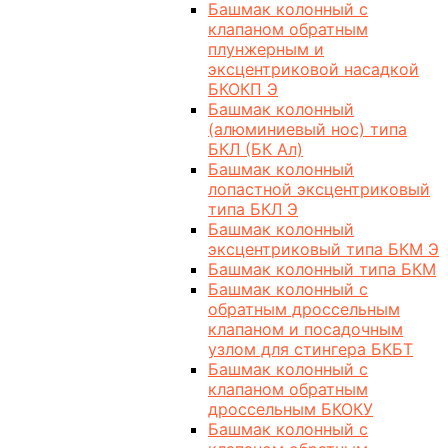
Башмак колонный с
клапаном обратным
плунжерным и
эксцентриковой насадкой
БКОКП Э
Башмак колонный
(алюминиевый нос) типа
БКЛ (БК Ал)
Башмак колонный
лопастной эксцентриковый
типа БКЛ Э
Башмак колонный
эксцентриковый типа БКМ Э
Башмак колонный типа БКМ
Башмак колонный с
обратным дроссельным
клапаном и посадочным
узлом для стингера БКБТ
Башмак колонный с
клапаном обратным
дроссельным БКОКУ
Башмак колонный с