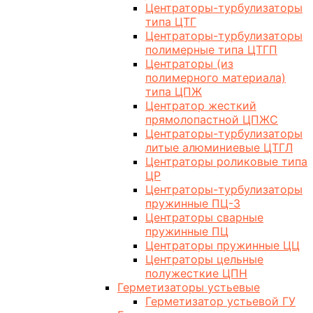
Центраторы-турбулизаторы
типа ЦТГ
Центраторы-турбулизаторы
полимерные типа ЦТГП
Центраторы (из
полимерного материала)
типа ЦПЖ
Центратор жесткий
прямолопастной ЦПЖС
Центраторы-турбулизаторы
литые алюминиевые ЦТГЛ
Центраторы роликовые типа
ЦР
Центраторы-турбулизаторы
пружинные ПЦ-3
Центраторы сварные
пружинные ПЦ
Центраторы пружинные ЦЦ
Центраторы цельные
полужесткие ЦПН
Герметизаторы устьевые
Герметизатор устьевой ГУ