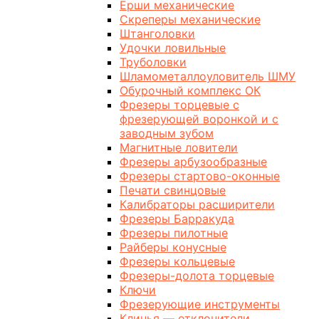
Ерши механические
Скреперы механические
Штанголовки
Удочки ловильные
Труболовки
Шламометаллоуловитель ШМУ
Обурочный комплекс ОК
Фрезеры торцевые с
фрезерующей воронкой и с
заводным зубом
Магнитные ловители
Фрезеры арбузообразные
Фрезеры стартово-оконные
Печати свинцовые
Калибраторы расширители
Фрезеры Барракуда
Фрезеры пилотные
Райберы конусные
Фрезеры кольцевые
Фрезеры-долота торцевые
Ключи
Фрезерующие инструменты
Клинья — отклонители