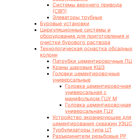
Системы верхнего привода
(СВП)
Элеваторы трубные
Буровые установки
Циркуляционные системы и
оборудование для приготовления и
очистки бурового раствора
Технологическая оснастка обсадных
колонн
Патрубки цементировочные ПЦ
Краны шаровые КШЗ
Головки цементировочные
универсальные
Головка цементировочная
универсальная с
манифольдом ГЦУ М
Головка цементировочная
универсальная ГЦУ
Устройство экранирующее для
цементирования скважин УЭЦС
Турбулизаторы типа ЦТ
Разъединители резьбовые РР