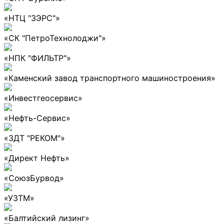
«НТЦ "ЗЭРС"»
«СК "ПетроТехнолоджи"»
«НПК "ФИЛЬТР"»
«Каменский завод транспортного машиностроения»
«Инвестгеосервис»
«Нефть-Сервис»
«ЗДТ "РЕКОМ"»
«Директ Нефть»
«СоюзБурвод»
«УЗТМ»
«Балтийский лизинг»