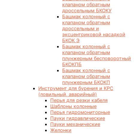
клапаном обратным
дроссельным БКОКУ
Башмак колонный с
клапаном обратным
дроссельным и
эксцентриковой насадкой
БКОК Э
Башмак колонный с
клапаном обратным
плунжерным бесповоротный
БКОКПБ
Башмак колонный с
клапаном обратным
плунжерным БКОКП
Инструмент для бурения и КРС
(ловильный, аварийный)
Перья для резки кабеля
Шаблоны колонные
Перья гидромониторные
Пауки гидравлические
Пауки механические
Желонки