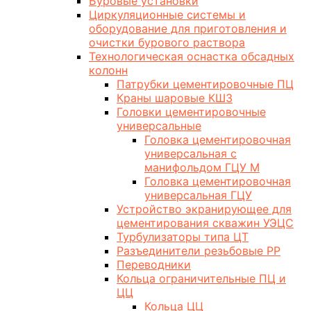
Буровые установки
Циркуляционные системы и
оборудование для приготовления и
очистки бурового раствора
Технологическая оснастка обсадных
колонн
Патрубки цементировочные ПЦ
Краны шаровые КШЗ
Головки цементировочные
универсальные
Головка цементировочная
универсальная с
манифольдом ГЦУ М
Головка цементировочная
универсальная ГЦУ
Устройство экранирующее для
цементирования скважин УЭЦС
Турбулизаторы типа ЦТ
Разъединители резьбовые РР
Переводники
Кольца ограничительные ПЦ и
ЦЦ
Кольца ЦЦ