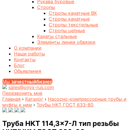
Рукава буровые
Стропы
Стропы канатные ВК
Стропы канатные
Стропы текстильные
Стропы цепные
Канаты стальные
Элементы линии обвязки
О компании
Наши работы
Контакты
Блог
Объявления
Мы
за
честныйбизнес
sales@onyx-rus.com
Перезвонить мне
Главная
›
Каталог
›
Насосно-компрессорные трубы и
муфты к ним
›
Трубы НКТ ГОСТ 633-80
Труба НКТ 114,3×7-Л тип резьбы