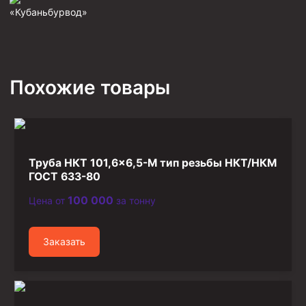
«Кубаньбурвод»
Фрезеры пилотные
Райберы конусные
Фрезеры кольцевые
Похожие товары
Фрезеры-долота торцевые
Ключи
Фрезерующие инструменты
Клинья — отклонители
Труба НКТ 101,6×6,5-М тип резьбы НКТ/НКМ
ГОСТ 633-80
Метчики ловильные
Колокола ловильные
100 000
Цена от
за тонну
Быстроразъёмные соединения (БРС)
Заказать
Рукава буровые
Стропы
Стропы канатные ВК