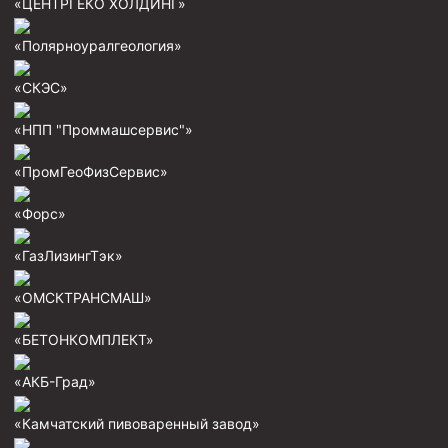
«ЦЕНТРГЕКО ХОЛДИНГ»
Скреперы механические
«Полярноуралгеология»
Штанголовки
«СКЭС»
Удочки ловильные
Труболовки
«НПП "Проммашсервис"»
Шламометаллоуловитель ШМУ
«ПромГеоФизСервис»
Обурочный комплекс ОК
«Форс»
Фрезеры торцевые с фрезерующей воронкой и с
заводным зубом
«ГазЛизингТэк»
Магнитные ловители
«ОМСКТРАНСМАШ»
Фрезеры арбузообразные
Фрезеры стартово-оконные
«БЕТОНКОМПЛЕКТ»
Печати свинцовые
«АКБ-Град»
Калибраторы расширители
«Камчатский пивоваренный завод»
Фрезеры Барракуда