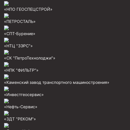
«НПО ГЕОСПЕЦСТРОЙ»
Муфта ОТТМ 146
Муфта БТС 324
«ПЕТРОСТАЛЬ»
Муфта БТС 245
«СПТ-Бурение»
Муфта БТС 178
«НТЦ "ЗЭРС"»
Муфта БТС 168
Муфта ОТТМ 127
«СК "ПетроТехнолоджи"»
Муфта БТС 146
«НПК "ФИЛЬТР"»
Муфта ОТТМ 245
«Каменский завод транспортного машиностроения»
Муфта ОТТМ 324
«Инвестгеосервис»
Муфта ОТТМ 178
Муфта ОТТМ 168
«Нефть-Сервис»
Муфта ОТТМ 114
«ЗДТ "РЕКОМ"»
Муфта ОТТГ 168