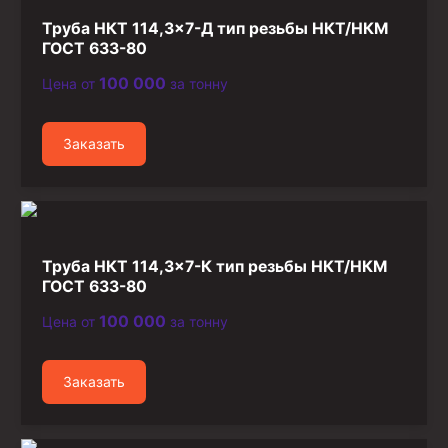
Стропы канатные
Труба НКТ 114,3×7-Д тип резьбы НКТ/НКМ
Стропы текстильные
ГОСТ 633-80
Стропы цепные
100 000
Цена от
за тонну
Канаты стальные
Заказать
Элементы линии обвязки
Труба НКТ 114,3×7-К тип резьбы НКТ/НКМ
ГОСТ 633-80
100 000
Цена от
за тонну
Заказать