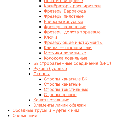
Печати свинцовые
Калибраторы расширители
Фрезеры Барракуда
Фрезеры пилотные
Райберы конусные
Фрезеры кольцевые
Фрезеры-долота торцевые
Ключи
Фрезерующие инструменты
Клинья — отклонители
Метчики ловильные
Колокола ловильные
Быстроразъёмные соединения (БРС)
Рукава буровые
Стропы
Стропы канатные ВК
Стропы канатные
Стропы текстильные
Стропы цепные
Канаты стальные
Элементы линии обвязки
Обсадные трубы и муфты к ним
О компании