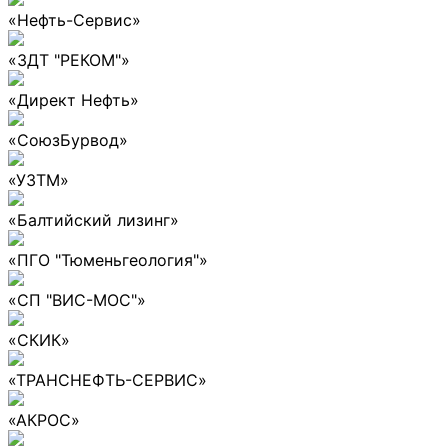
«Нефть-Сервис»
«ЗДТ "РЕКОМ"»
«Директ Нефть»
«СоюзБурвод»
«УЗТМ»
«Балтийский лизинг»
«ПГО "Тюменьгеология"»
«СП "ВИС-МОС"»
«СКИК»
«ТРАНСНЕФТЬ-СЕРВИС»
«АКРОС»