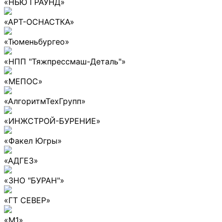
«НЬЮ ГРАУНД»
«АРТ-ОСНАСТКА»
«Тюменьбургео»
«НПП "Тяжпрессмаш-Деталь"»
«МЕПОС»
«АлгоритмТехГрупп»
«ИНЖСТРОЙ-БУРЕНИЕ»
«Факел Югры»
«АДГЕЗ»
«ЗНО "БУРАН"»
«ГТ СЕВЕР»
«М1»