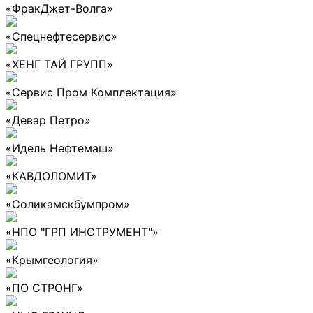
«ФракДжет-Волга»
«Спецнефтесервис»
«ХЕНГ ТАЙ ГРУПП»
«Сервис Пром Комплектация»
«Девар Петро»
«Идель Нефтемаш»
«КАВДОЛОМИТ»
«Соликамскбумпром»
«НПО "ГРП ИНСТРУМЕНТ"»
«Крымгеология»
«ПО СТРОНГ»