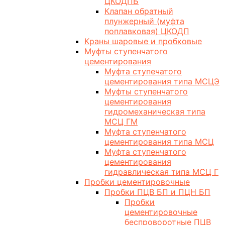
ЦКОДПБ
Клапан обратный
плунжерный (муфта
поплавковая) ЦКОДП
Краны шаровые и пробковые
Муфты ступенчатого
цементирования
Муфта ступечатого
цементирования типа МСЦЭ
Муфты ступенчатого
цементирования
гидромеханическая типа
МСЦ ГМ
Муфта ступенчатого
цементирования типа МСЦ
Муфта ступенчатого
цементирования
гидравлическая типа МСЦ Г
Пробки цементировочные
Пробки ПЦВ БП и ПЦН БП
Пробки
цементировочные
беспроворотные ПЦВ