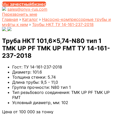
Мы
за
честныйбизнес
sales@onyx-rus.com
Перезвонить мне
Главная
›
Каталог
›
Насосно-компрессорные трубы и
муфты к ним
›
Трубы НКТ ТУ 14-161-237-2018
Труба НКТ 101,6×5,74-N80 тип 1
TMK UP PF TMK UP FMT ТУ 14-161-
237-2018
Гост:
ТУ 14-161-237-2018
Диаметр:
101.6
Толщина стенки:
5.74
Длина трубы:
9,5 - 11,0
Группа прочности:
N80 тип 1
Тип резьбового соединения:
TMK UP PF TMK UP
FMT
Условный диаметр, мм:
102
Цена от
100 000
за тонну