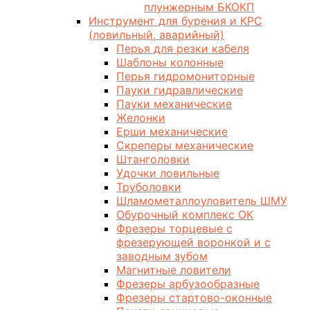
плунжерным БКОКП
Инструмент для бурения и КРС
(ловильный, аварийный)
Перья для резки кабеля
Шаблоны колонные
Перья гидромониторные
Пауки гидравлические
Пауки механические
Желонки
Ерши механические
Скреперы механические
Штанголовки
Удочки ловильные
Труболовки
Шламометаллоуловитель ШМУ
Обурочный комплекс ОК
Фрезеры торцевые с
фрезерующей воронкой и с
заводным зубом
Магнитные ловители
Фрезеры арбузообразные
Фрезеры стартово-оконные