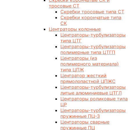
Скребки корончатые СК и
тросовые СТ
Скребки тросовые типа СТ
Скребки корончатые типа
СК
Центраторы колонные
Центраторы-турбулизаторы
типа ЦТГ
Центраторы-турбулизаторы
полимерные типа ЦТГП
Центраторы (из
полимерного материала)
типа ЦПЖ
Центратор жесткий
прямолопастной ЦПЖС
Центраторы-турбулизаторы
литые алюминиевые ЦТГЛ
Центраторы роликовые типа
ЦР
Центраторы-турбулизаторы
пружинные ПЦ-3
Центраторы сварные
пружинные ПЦ