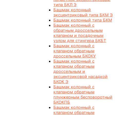
типа БКЛ Э
Башмак колонный
эксцентриковый типа БКМ Э
Башмак колонный типа БКМ
Башмак колонный с
обратным дроссельным
клапаном и посадочным
узлом для стингера БКБТ
Башмак колонный с
клапаном обратным
дроссельным БКОКУ
Башмак колонный с
клапаном обратным
дроссельным и
эксцентриковой насадкой
БКОК Э
Башмак колонный с
клапаном обратным
плунжерным бесповоротный
БКОКПБ
Башмак колонный с
клапаном обратным