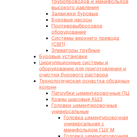
трубопроводов и манифольдов
высокого давления
Задвижки буровые
Буровые насосы
Противовыбросовое
оборудование
Системы верхнего привода
(СВП)
Элеваторы трубные
Буровые установки
Циркуляционные системы и
оборудование для приготовления и
очистки бурового раствора
Технологическая оснастка обсадных
колонн
Патрубки цементировочные ПЦ
Краны шаровые КШЗ
Головки цементировочные
универсальные
Головка цементировочная
универсальная с
манифольдом ГЦУ М
Головка цементировочная