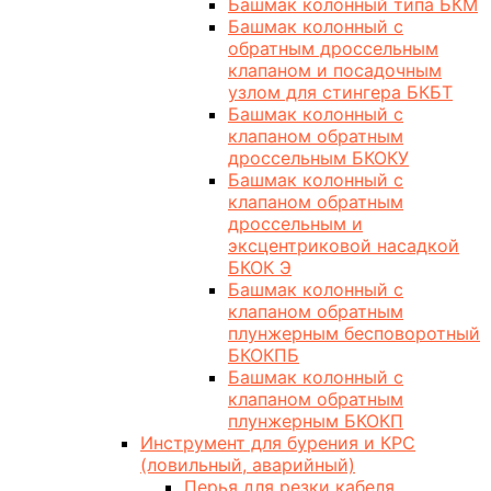
Башмак колонный типа БКМ
Башмак колонный с
обратным дроссельным
клапаном и посадочным
узлом для стингера БКБТ
Башмак колонный с
клапаном обратным
дроссельным БКОКУ
Башмак колонный с
клапаном обратным
дроссельным и
эксцентриковой насадкой
БКОК Э
Башмак колонный с
клапаном обратным
плунжерным бесповоротный
БКОКПБ
Башмак колонный с
клапаном обратным
плунжерным БКОКП
Инструмент для бурения и КРС
(ловильный, аварийный)
Перья для резки кабеля