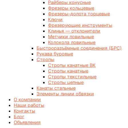
Райберы конусные
Фрезеры кольцевые
Фрезеры-долота торцевые
Ключи
Фрезерующие инструменты
Клинья — отклонители
Метчики ловильные
Колокола ловильные
Быстроразъёмные соединения (БРС)
Рукава буровые
Стропы
Стропы канатные ВК
Стропы канатные
Стропы текстильные
Стропы цепные
Канаты стальные
Элементы линии обвязки
О компании
Наши работы
Контакты
Блог
Объявления