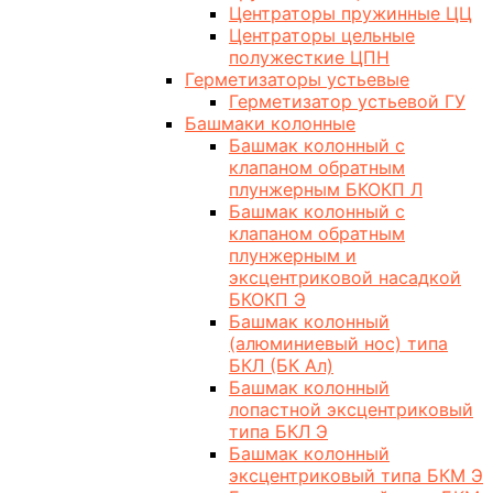
Центраторы пружинные ЦЦ
Центраторы цельные
полужесткие ЦПН
Герметизаторы устьевые
Герметизатор устьевой ГУ
Башмаки колонные
Башмак колонный с
клапаном обратным
плунжерным БКОКП Л
Башмак колонный с
клапаном обратным
плунжерным и
эксцентриковой насадкой
БКОКП Э
Башмак колонный
(алюминиевый нос) типа
БКЛ (БК Ал)
Башмак колонный
лопастной эксцентриковый
типа БКЛ Э
Башмак колонный
эксцентриковый типа БКМ Э