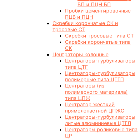
БП и ПЦН БП
Пробки цементировочные
ПЦВ и ПЦН
Скребки корончатые СК и
тросовые СТ
Скребки тросовые типа СТ
Скребки корончатые типа
СК
Центраторы колонные
Центраторы-турбулизаторы
типа ЦТГ
Центраторы-турбулизаторы
полимерные типа ЦТГП
Центраторы (из
полимерного материала)
типа ЦПЖ
Центратор жесткий
прямолопастной ЦПЖС
Центраторы-турбулизаторы
литые алюминиевые ЦТГЛ
Центраторы роликовые типа
ЦР