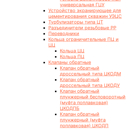
универсальная ГЦУ
Устройство экранирующее для
цементирования скважин УЭЦС
Турбулизаторы типа ЦТ
Разъединители резьбовые РР
Переводники
Кольца ограничительные ПЦ и
ЦЦ
Кольца ЦЦ
Кольца ПЦ
Клапаны обратные
Клапан обратный
дроссельный типа ЦКОДМ
Клапан обратный
дроссельный типа ЦКОДУ
Клапан обратный
плунжерный бесповоротный
(муфта поплавковая)
ЦКОДПБ
Клапан обратный
плунжерный (муфта
поплавковая) ЦКОДП