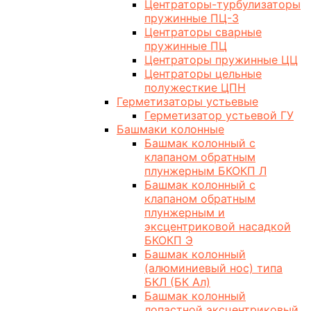
Центраторы-турбулизаторы
пружинные ПЦ-3
Центраторы сварные
пружинные ПЦ
Центраторы пружинные ЦЦ
Центраторы цельные
полужесткие ЦПН
Герметизаторы устьевые
Герметизатор устьевой ГУ
Башмаки колонные
Башмак колонный с
клапаном обратным
плунжерным БКОКП Л
Башмак колонный с
клапаном обратным
плунжерным и
эксцентриковой насадкой
БКОКП Э
Башмак колонный
(алюминиевый нос) типа
БКЛ (БК Ал)
Башмак колонный
лопастной эксцентриковый