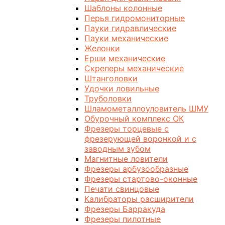
Шаблоны колонные
Перья гидромониторные
Пауки гидравлические
Пауки механические
Желонки
Ерши механические
Скреперы механические
Штанголовки
Удочки ловильные
Труболовки
Шламометаллоуловитель ШМУ
Обурочный комплекс ОК
Фрезеры торцевые с
фрезерующей воронкой и с
заводным зубом
Магнитные ловители
Фрезеры арбузообразные
Фрезеры стартово-оконные
Печати свинцовые
Калибраторы расширители
Фрезеры Барракуда
Фрезеры пилотные