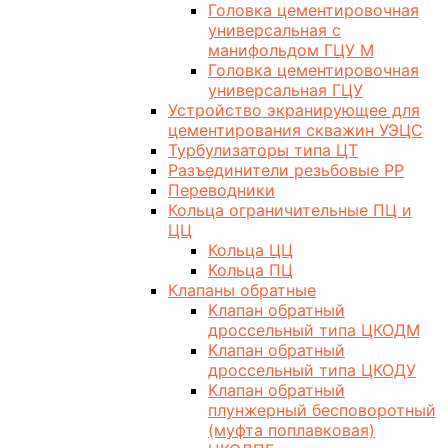
Головка цементировочная
универсальная с
манифольдом ГЦУ М
Головка цементировочная
универсальная ГЦУ
Устройство экранирующее для
цементирования скважин УЭЦС
Турбулизаторы типа ЦТ
Разъединители резьбовые РР
Переводники
Кольца ограничительные ПЦ и
ЦЦ
Кольца ЦЦ
Кольца ПЦ
Клапаны обратные
Клапан обратный
дроссельный типа ЦКОДМ
Клапан обратный
дроссельный типа ЦКОДУ
Клапан обратный
плунжерный бесповоротный
(муфта поплавковая)