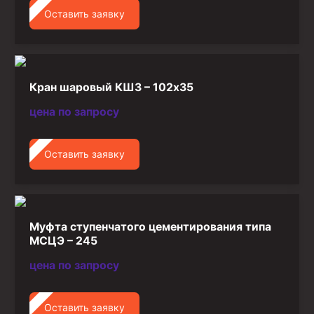
Стропы канатные
Оставить заявку
Стропы текстильные
Стропы цепные
Кран шаровый КШЗ – 102х35
Канаты стальные
Элементы линии обвязки
цена по запросу
Оставить заявку
Муфта ступенчатого цементирования типа
МСЦЭ – 245
цена по запросу
Оставить заявку