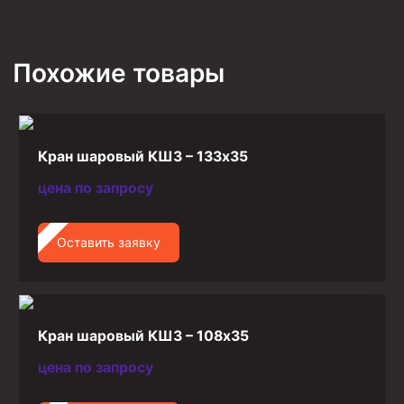
Фрезеры пилотные
Райберы конусные
Похожие товары
Фрезеры кольцевые
Фрезеры-долота торцевые
Ключи
Кран шаровый КШЗ – 133х35
Фрезерующие инструменты
цена по запросу
Клинья — отклонители
Метчики ловильные
Оставить заявку
Колокола ловильные
Быстроразъёмные соединения (БРС)
Рукава буровые
Кран шаровый КШЗ – 108х35
Стропы
цена по запросу
Стропы канатные ВК