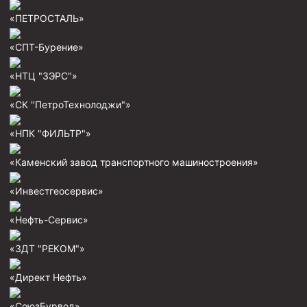
«ПЕТРОСТАЛЬ»
Муфта ОТТМ 146
Муфта БТС 324
«СПТ-Бурение»
Муфта БТС 245
«НТЦ "ЗЭРС"»
Муфта БТС 178
«СК "ПетроТехнолоджи"»
Муфта БТС 168
«НПК "ФИЛЬТР"»
Муфта ОТТМ 127
Муфта БТС 146
«Каменский завод транспортного машиностроения»
Муфта ОТТМ 245
«Инвестгеосервис»
Муфта ОТТМ 324
«Нефть-Сервис»
Муфта ОТТМ 178
«ЗДТ "РЕКОМ"»
Муфта ОТТМ 168
Муфта ОТТМ 114
«Директ Нефть»
Муфта ОТТГ 168
«СоюзБурвод»