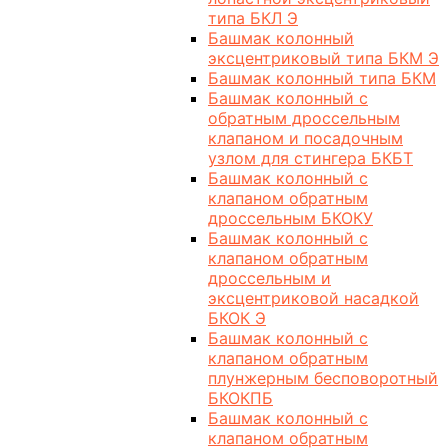
типа БКЛ Э
Башмак колонный
эксцентриковый типа БКМ Э
Башмак колонный типа БКМ
Башмак колонный с
обратным дроссельным
клапаном и посадочным
узлом для стингера БКБТ
Башмак колонный с
клапаном обратным
дроссельным БКОКУ
Башмак колонный с
клапаном обратным
дроссельным и
эксцентриковой насадкой
БКОК Э
Башмак колонный с
клапаном обратным
плунжерным бесповоротный
БКОКПБ
Башмак колонный с
клапаном обратным