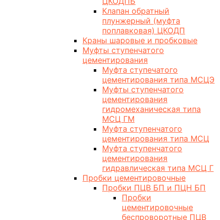
ЦКОДПБ
Клапан обратный
плунжерный (муфта
поплавковая) ЦКОДП
Краны шаровые и пробковые
Муфты ступенчатого
цементирования
Муфта ступечатого
цементирования типа МСЦЭ
Муфты ступенчатого
цементирования
гидромеханическая типа
МСЦ ГМ
Муфта ступенчатого
цементирования типа МСЦ
Муфта ступенчатого
цементирования
гидравлическая типа МСЦ Г
Пробки цементировочные
Пробки ПЦВ БП и ПЦН БП
Пробки
цементировочные
беспроворотные ПЦВ