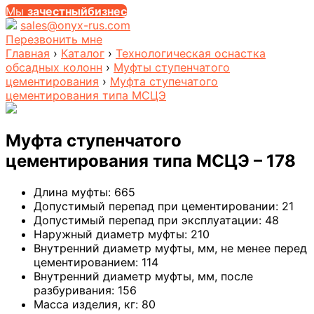
Мы
за
честныйбизнес
sales@onyx-rus.com
Перезвонить мне
Главная
›
Каталог
›
Технологическая оснастка
обсадных колонн
›
Муфты ступенчатого
цементирования
›
Муфта ступечатого
цементирования типа МСЦЭ
Муфта ступенчатого
цементирования типа МСЦЭ – 178
Длина муфты:
665
Допустимый перепад при цементировании:
21
Допустимый перепад при эксплуатации:
48
Наружный диаметр муфты:
210
Внутренний диаметр муфты, мм, не менее перед
цементированием:
114
Внутренний диаметр муфты, мм, после
разбуривания:
156
Масса изделия, кг:
80