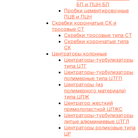
БП и ПЦН БП
Пробки цементировочные
ПЦВ и ПЦН
Скребки корончатые СК и
тросовые СТ
Скребки тросовые типа СТ
Скребки корончатые типа
СК
Центраторы колонные
Центраторы-турбулизаторы
типа ЦТГ
Центраторы-турбулизаторы
полимерные типа ЦТГП
Центраторы (из
полимерного материала)
типа ЦПЖ
Центратор жесткий
прямолопастной ЦПЖС
Центраторы-турбулизаторы
литые алюминиевые ЦТГЛ
Центраторы роликовые типа
ЦР