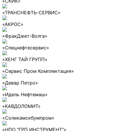
«СКИК»
«ТРАНСНЕФТЬ-СЕРВИС»
«АКРОС»
«ФракДжет-Волга»
«Спецнефтесервис»
«ХЕНГ ТАЙ ГРУПП»
«Сервис Пром Комплектация»
«Девар Петро»
«Идель Нефтемаш»
«КАВДОЛОМИТ»
«Соликамскбумпром»
«НПО "ГРП ИНСТРУМЕНТ"»