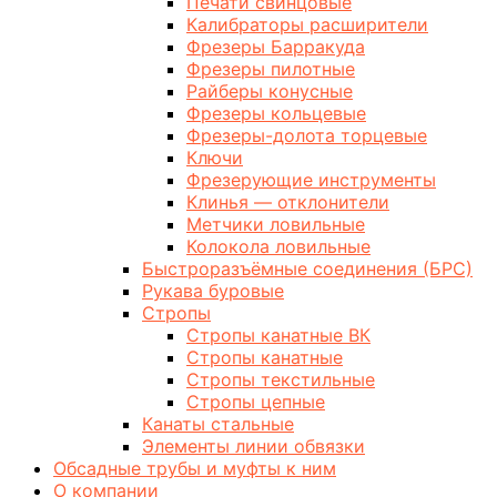
Печати свинцовые
Калибраторы расширители
Фрезеры Барракуда
Фрезеры пилотные
Райберы конусные
Фрезеры кольцевые
Фрезеры-долота торцевые
Ключи
Фрезерующие инструменты
Клинья — отклонители
Метчики ловильные
Колокола ловильные
Быстроразъёмные соединения (БРС)
Рукава буровые
Стропы
Стропы канатные ВК
Стропы канатные
Стропы текстильные
Стропы цепные
Канаты стальные
Элементы линии обвязки
Обсадные трубы и муфты к ним
О компании