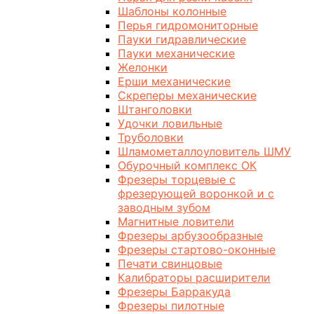
Шаблоны колонные
Перья гидромониторные
Пауки гидравлические
Пауки механические
Желонки
Ерши механические
Скреперы механические
Штанголовки
Удочки ловильные
Труболовки
Шламометаллоуловитель ШМУ
Обурочный комплекс ОК
Фрезеры торцевые с
фрезерующей воронкой и с
заводным зубом
Магнитные ловители
Фрезеры арбузообразные
Фрезеры стартово-оконные
Печати свинцовые
Калибраторы расширители
Фрезеры Барракуда
Фрезеры пилотные