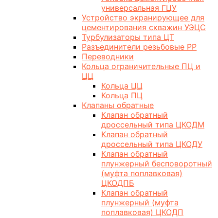
универсальная ГЦУ
Устройство экранирующее для
цементирования скважин УЭЦС
Турбулизаторы типа ЦТ
Разъединители резьбовые РР
Переводники
Кольца ограничительные ПЦ и
ЦЦ
Кольца ЦЦ
Кольца ПЦ
Клапаны обратные
Клапан обратный
дроссельный типа ЦКОДМ
Клапан обратный
дроссельный типа ЦКОДУ
Клапан обратный
плунжерный бесповоротный
(муфта поплавковая)
ЦКОДПБ
Клапан обратный
плунжерный (муфта
поплавковая) ЦКОДП