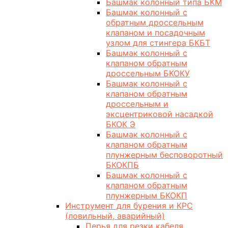
Башмак колонный типа БКМ
Башмак колонный с
обратным дроссельным
клапаном и посадочным
узлом для стингера БКБТ
Башмак колонный с
клапаном обратным
дроссельным БКОКУ
Башмак колонный с
клапаном обратным
дроссельным и
эксцентриковой насадкой
БКОК Э
Башмак колонный с
клапаном обратным
плунжерным бесповоротный
БКОКПБ
Башмак колонный с
клапаном обратным
плунжерным БКОКП
Инструмент для бурения и КРС
(ловильный, аварийный)
Перья для резки кабеля