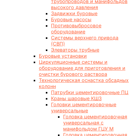
трубопроводов и манифольдов
высокого давления
Задвижки буровые
Буровые насосы
Противовыбросовое
оборудование
Системы верхнего привода
(СВП)
Элеваторы трубные
Буровые установки
Циркуляционные системы и
оборудование для приготовления и
очистки бурового раствора
Технологическая оснастка обсадных
колонн
Патрубки цементировочные ПЦ
Краны шаровые КШЗ
Головки цементировочные
универсальные
Головка цементировочная
универсальная с
манифольдом ГЦУ М
Головка цементировочная