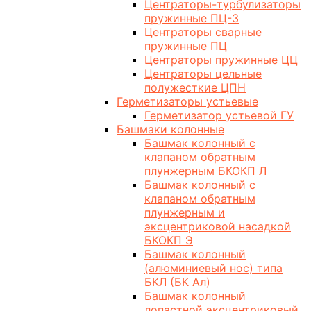
Центраторы-турбулизаторы
пружинные ПЦ-3
Центраторы сварные
пружинные ПЦ
Центраторы пружинные ЦЦ
Центраторы цельные
полужесткие ЦПН
Герметизаторы устьевые
Герметизатор устьевой ГУ
Башмаки колонные
Башмак колонный с
клапаном обратным
плунжерным БКОКП Л
Башмак колонный с
клапаном обратным
плунжерным и
эксцентриковой насадкой
БКОКП Э
Башмак колонный
(алюминиевый нос) типа
БКЛ (БК Ал)
Башмак колонный
лопастной эксцентриковый