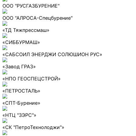
ООО "РУСГАЗБУРЕНИЕ"
ООО "АЛРОСА-Спецбурение"
«ТД Тяжпрессмаш»
«СИББУРМАШ»
«САБСОИЛ ЭНЕРДЖИ СОЛЮШИОН РУС»
«Завод ГРАЗ»
«НПО ГЕОСПЕЦСТРОЙ»
«ПЕТРОСТАЛЬ»
«СПТ-Бурение»
«НТЦ "ЗЭРС"»
«СК "ПетроТехнолоджи"»