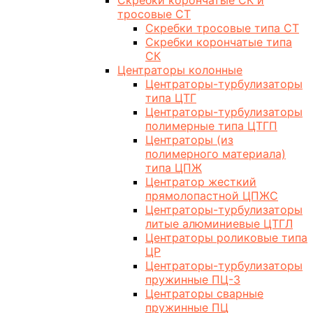
Скребки корончатые СК и
тросовые СТ
Скребки тросовые типа СТ
Скребки корончатые типа
СК
Центраторы колонные
Центраторы-турбулизаторы
типа ЦТГ
Центраторы-турбулизаторы
полимерные типа ЦТГП
Центраторы (из
полимерного материала)
типа ЦПЖ
Центратор жесткий
прямолопастной ЦПЖС
Центраторы-турбулизаторы
литые алюминиевые ЦТГЛ
Центраторы роликовые типа
ЦР
Центраторы-турбулизаторы
пружинные ПЦ-3
Центраторы сварные
пружинные ПЦ