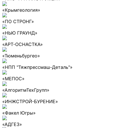
«Крымгеология»
«ПО СТРОНГ»
«НЬЮ ГРАУНД»
«АРТ-ОСНАСТКА»
«Тюменьбургео»
«НПП "Тяжпрессмаш-Деталь"»
«МЕПОС»
«АлгоритмТехГрупп»
«ИНЖСТРОЙ-БУРЕНИЕ»
«Факел Югры»
«АДГЕЗ»