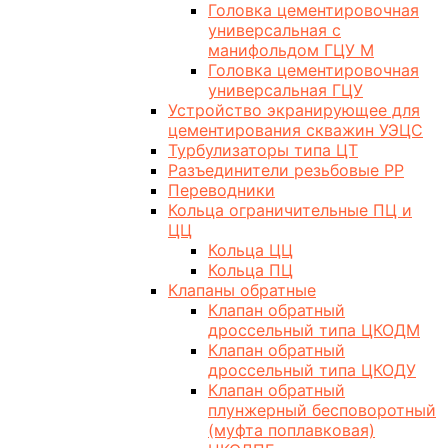
Головка цементировочная
универсальная с
манифольдом ГЦУ М
Головка цементировочная
универсальная ГЦУ
Устройство экранирующее для
цементирования скважин УЭЦС
Турбулизаторы типа ЦТ
Разъединители резьбовые РР
Переводники
Кольца ограничительные ПЦ и
ЦЦ
Кольца ЦЦ
Кольца ПЦ
Клапаны обратные
Клапан обратный
дроссельный типа ЦКОДМ
Клапан обратный
дроссельный типа ЦКОДУ
Клапан обратный
плунжерный бесповоротный
(муфта поплавковая)