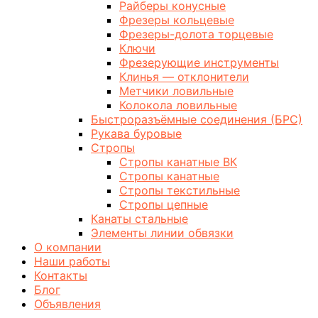
Райберы конусные
Фрезеры кольцевые
Фрезеры-долота торцевые
Ключи
Фрезерующие инструменты
Клинья — отклонители
Метчики ловильные
Колокола ловильные
Быстроразъёмные соединения (БРС)
Рукава буровые
Стропы
Стропы канатные ВК
Стропы канатные
Стропы текстильные
Стропы цепные
Канаты стальные
Элементы линии обвязки
О компании
Наши работы
Контакты
Блог
Объявления