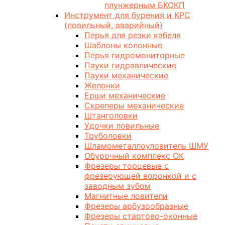
плунжерным БКОКП
Инструмент для бурения и КРС
(ловильный, аварийный)
Перья для резки кабеля
Шаблоны колонные
Перья гидромониторные
Пауки гидравлические
Пауки механические
Желонки
Ерши механические
Скреперы механические
Штанголовки
Удочки ловильные
Труболовки
Шламометаллоуловитель ШМУ
Обурочный комплекс ОК
Фрезеры торцевые с
фрезерующей воронкой и с
заводным зубом
Магнитные ловители
Фрезеры арбузообразные
Фрезеры стартово-оконные