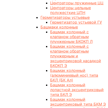
Центраторы пружинные ЦЦ
Центраторы цельные
полужесткие ЦПН
Герметизаторы устьевые
Герметизатор устьевой ГУ
Башмаки колонные
Башмак колонный с
клапаном обратным
плунжерным БКОКП Л
Башмак колонный с
клапаном обратным
плунжерным и
эксцентриковой насадкой
БКОКП Э
Башмак колонный
(алюминиевый нос) типа
БКЛ (БК Ал)
Башмак колонный
лопастной эксцентриковый
типа БКЛ Э
Башмак колонный
эксцентриковый типа БКМ Э