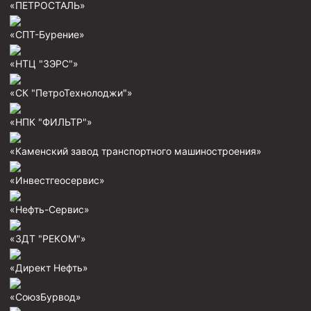
«ПЕТРОСТАЛЬ»
Муфта ОТТМ 146
«СПТ-Бурение»
Муфта БТС 324
«НТЦ "ЗЭРС"»
Муфта БТС 245
Муфта БТС 178
«СК "ПетроТехнолоджи"»
Муфта БТС 168
«НПК "ФИЛЬТР"»
Муфта ОТТМ 127
«Каменский завод транспортного машиностроения»
Муфта БТС 146
«Инвестгеосервис»
Муфта ОТТМ 245
Муфта ОТТМ 324
«Нефть-Сервис»
Муфта ОТТМ 178
«ЗДТ "РЕКОМ"»
Муфта ОТТМ 168
«Директ Нефть»
Муфта ОТТМ 114
«СоюзБурвод»
Муфта ОТТГ 168