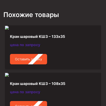
Фрезеры пилотные
Похожие товары
Райберы конусные
Фрезеры кольцевые
Фрезеры-долота торцевые
Кран шаровый КШЗ – 133х35
Ключи
цена по запросу
Фрезерующие инструменты
Клинья — отклонители
Оставить заявку
Метчики ловильные
Колокола ловильные
Быстроразъёмные соединения (БРС)
Кран шаровый КШЗ – 108х35
Рукава буровые
цена по запросу
Стропы
Стропы канатные ВК