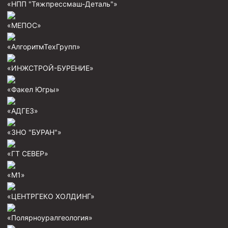
«НПП "Тяжпрессмаш-Деталь"»
Пробки цементировочные
«МЕПОС»
Скребки корончатые СК и тросовые СТ
Центраторы колонные
«АлгоритмТехГрупп»
Герметизаторы устьевые
«ИНЖСТРОЙ-БУРЕНИЕ»
Башмаки колонные
«Факел Югры»
Инструмент для бурения и КРС (ловильный, аварийный)
«АДГЕЗ»
Перья для резки кабеля
«ЗНО "БУРАН"»
Шаблоны колонные
«ГТ СЕВЕР»
Перья гидромониторные
Пауки гидравлические
«М1»
Пауки механические
«ЦЕНТРГЕКО ХОЛДИНГ»
Желонки
«Полярноуралгеология»
Ерши механические