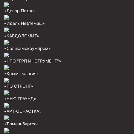
Циркуляционные системы и оборудование для
приготовления и очистки бурового раствора
«Девар Петро»
Технологическая оснастка обсадных колонн
«Идель Нефтемаш»
Патрубки цементировочные ПЦ
«КАВДОЛОМИТ»
Краны шаровые КШЗ
Головки цементировочные универсальные
«Соликамскбумпром»
Устройство экранирующее для цементирования
«НПО "ГРП ИНСТРУМЕНТ"»
скважин УЭЦС
Турбулизаторы типа ЦТ
«Крымгеология»
Разъединители резьбовые РР
«ПО СТРОНГ»
Переводники
«НЬЮ ГРАУНД»
Кольца ограничительные ПЦ и ЦЦ
«АРТ-ОСНАСТКА»
Клапаны обратные
Краны шаровые и пробковые
«Тюменьбургео»
Муфты ступенчатого цементирования