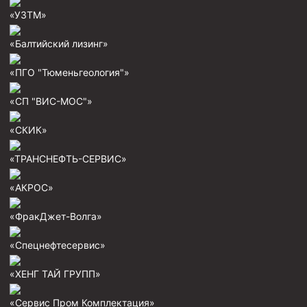
Муфта ОТТГ 146
«УЗТМ»
Муфта ОТТГ 127
«Балтийский лизинг»
Муфта ОТТГ 114
«ПГО "Тюменьгеология"»
Буровое оборудование
«СП "ВИС-МОС"»
Фонтанная и запорная арматура
«СКИК»
Оборудование для трубопроводов и манифольдов
высокого давления
«ТРАНСНЕФТЬ-СЕРВИС»
Задвижки буровые
«АКРОС»
Буровые насосы
Противовыбросовое оборудование
«ФракДжет-Волга»
Системы верхнего привода (СВП)
«Спецнефтесервис»
Элеваторы трубные
«ХЕНГ ТАЙ ГРУПП»
Буровые установки
«Сервис Пром Комплектация»