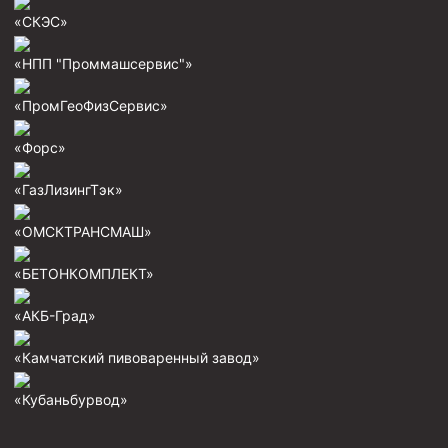
Скреперы механические
«СКЭС»
Штанголовки
«НПП "Проммашсервис"»
Удочки ловильные
«ПромГеоФизСервис»
Труболовки
«Форс»
Шламометаллоуловитель ШМУ
Обурочный комплекс ОК
«ГазЛизингТэк»
Фрезеры торцевые с фрезерующей воронкой и с
«ОМСКТРАНСМАШ»
заводным зубом
Магнитные ловители
«БЕТОНКОМПЛЕКТ»
Фрезеры арбузообразные
«АКБ-Град»
Фрезеры стартово-оконные
«Камчатский пивоваренный завод»
Печати свинцовые
«Кубаньбурвод»
Калибраторы расширители
Фрезеры Барракуда