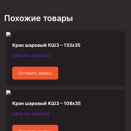
Фрезеры пилотные
Похожие товары
Райберы конусные
Фрезеры кольцевые
Фрезеры-долота торцевые
Кран шаровый КШЗ – 133х35
Ключи
цена по запросу
Фрезерующие инструменты
Клинья — отклонители
Оставить заявку
Метчики ловильные
Колокола ловильные
Быстроразъёмные соединения (БРС)
Кран шаровый КШЗ – 108х35
Рукава буровые
цена по запросу
Стропы
Стропы канатные ВК