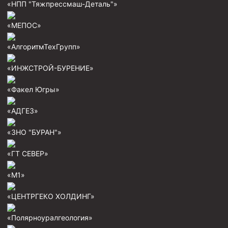
«НПП "Тяжпрессмаш-Деталь"»
Пробки цементировочные
«МЕПОС»
Скребки корончатые СК и тросовые СТ
Центраторы колонные
«АлгоритмТехГрупп»
Герметизаторы устьевые
«ИНЖСТРОЙ-БУРЕНИЕ»
Башмаки колонные
«Факел Югры»
Инструмент для бурения и КРС (ловильный, аварийный)
«АДГЕЗ»
Перья для резки кабеля
«ЗНО "БУРАН"»
Шаблоны колонные
«ГТ СЕВЕР»
Перья гидромониторные
Пауки гидравлические
«М1»
Пауки механические
«ЦЕНТРГЕКО ХОЛДИНГ»
Желонки
«Полярноуралгеология»
Ерши механические