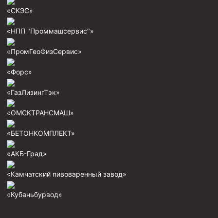
Скреперы механические
«СКЭС»
Штанголовки
«НПП "Проммашсервис"»
Удочки ловильные
«ПромГеоФизСервис»
Труболовки
«Форс»
Шламометаллоуловитель ШМУ
Обурочный комплекс ОК
«ГазЛизингТэк»
Фрезеры торцевые с фрезерующей воронкой и с
«ОМСКТРАНСМАШ»
заводным зубом
Магнитные ловители
«БЕТОНКОМПЛЕКТ»
Фрезеры арбузообразные
«АКБ-Град»
Фрезеры стартово-оконные
«Камчатский пивоваренный завод»
Печати свинцовые
«Кубаньбурвод»
Калибраторы расширители
Фрезеры Барракуда