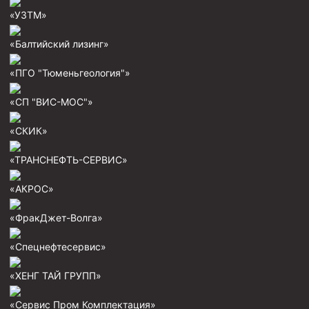
Муфта ОТТГ 146
«УЗТМ»
Муфта ОТТГ 127
«Балтийский лизинг»
Муфта ОТТГ 114
«ПГО "Тюменьгеология"»
Буровое оборудование
«СП "ВИС-МОС"»
Фонтанная и запорная арматура
«СКИК»
Оборудование для трубопроводов и манифольдов
высокого давления
«ТРАНСНЕФТЬ-СЕРВИС»
Задвижки буровые
«АКРОС»
Буровые насосы
Противовыбросовое оборудование
«ФракДжет-Волга»
Системы верхнего привода (СВП)
«Спецнефтесервис»
Элеваторы трубные
«ХЕНГ ТАЙ ГРУПП»
Буровые установки
«Сервис Пром Комплектация»