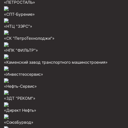
«ПЕТРОСТАЛЬ»
Муфта ОТТМ 146
«СПТ-Бурение»
Муфта БТС 324
«НТЦ "ЗЭРС"»
Муфта БТС 245
Муфта БТС 178
«СК "ПетроТехнолоджи"»
Муфта БТС 168
«НПК "ФИЛЬТР"»
Муфта ОТТМ 127
«Каменский завод транспортного машиностроения»
Муфта БТС 146
«Инвестгеосервис»
Муфта ОТТМ 245
Муфта ОТТМ 324
«Нефть-Сервис»
Муфта ОТТМ 178
«ЗДТ "РЕКОМ"»
Муфта ОТТМ 168
«Директ Нефть»
Муфта ОТТМ 114
«СоюзБурвод»
Муфта ОТТГ 168