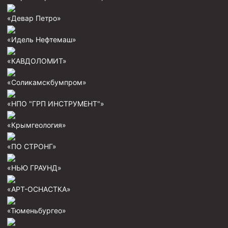
Циркуляционные системы и оборудование для
приготовления и очистки бурового раствора
«Девар Петро»
Технологическая оснастка обсадных колонн
«Идель Нефтемаш»
Патрубки цементировочные ПЦ
«КАВДОЛОМИТ»
Краны шаровые КШЗ
Головки цементировочные универсальные
«Соликамскбумпром»
Устройство экранирующее для цементирования
«НПО "ГРП ИНСТРУМЕНТ"»
скважин УЭЦС
Турбулизаторы типа ЦТ
«Крымгеология»
Разъединители резьбовые РР
«ПО СТРОНГ»
Переводники
«НЬЮ ГРАУНД»
Кольца ограничительные ПЦ и ЦЦ
«АРТ-ОСНАСТКА»
Клапаны обратные
Краны шаровые и пробковые
«Тюменьбургео»
Муфты ступенчатого цементирования